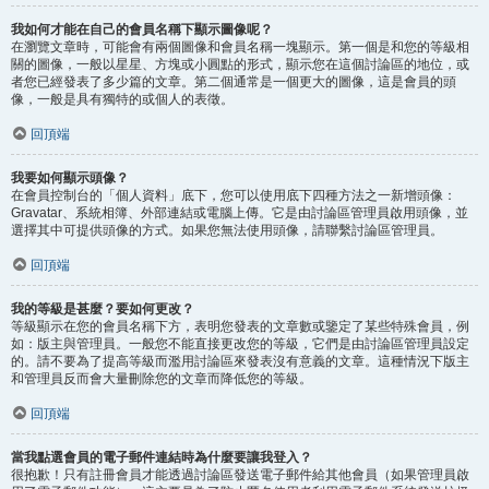
我如何才能在自己的會員名稱下顯示圖像呢？
在瀏覽文章時，可能會有兩個圖像和會員名稱一塊顯示。第一個是和您的等級相
關的圖像，一般以星星、方塊或小圓點的形式，顯示您在這個討論區的地位，或
者您已經發表了多少篇的文章。第二個通常是一個更大的圖像，這是會員的頭
像，一般是具有獨特的或個人的表徵。
回頂端
我要如何顯示頭像？
在會員控制台的「個人資料」底下，您可以使用底下四種方法之一新增頭像：
Gravatar、系統相簿、外部連結或電腦上傳。它是由討論區管理員啟用頭像，並
選擇其中可提供頭像的方式。如果您無法使用頭像，請聯繫討論區管理員。
回頂端
我的等級是甚麼？要如何更改？
等級顯示在您的會員名稱下方，表明您發表的文章數或鑒定了某些特殊會員，例
如：版主與管理員。一般您不能直接更改您的等級，它們是由討論區管理員設定
的。請不要為了提高等級而濫用討論區來發表沒有意義的文章。這種情況下版主
和管理員反而會大量刪除您的文章而降低您的等級。
回頂端
當我點選會員的電子郵件連結時為什麼要讓我登入？
很抱歉！只有註冊會員才能透過討論區發送電子郵件給其他會員（如果管理員啟