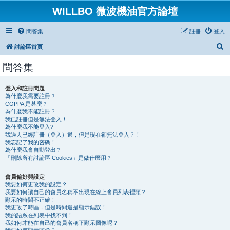
WILLBO 微波機油官方論壇
問答集
註冊
登入
搜
討論區首頁
尋
問答集
登入和註冊問題
為什麼我需要註冊？
COPPA 是甚麼？
為什麼我不能註冊？
我已註冊但是無法登入！
為什麼我不能登入?
我過去已經註冊（登入）過，但是現在卻無法登入？！
我忘記了我的密碼！
為什麼我會自動登出？
「刪除所有討論區 Cookies」是做什麼用？
會員偏好與設定
我要如何更改我的設定？
我要如何讓自己的會員名稱不出現在線上會員列表裡頭？
顯示的時間不正確！
我更改了時區，但是時間還是顯示錯誤！
我的語系在列表中找不到！
我如何才能在自己的會員名稱下顯示圖像呢？