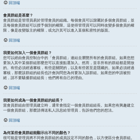
回頂端
會員群組是甚麼？
會員群組是管理員易於管理會員的組織。每個會員可以隸屬於多個會員群組，並
且每個會員群組可以授予個別的權限。這使得管理員可以同時改變多個會員的權
限，像是改變版主的權限，或允許其可以進入某個私密性的版面。
回頂端
我要如何加入一個會員群組？
您可以經由會員控制台中的「會員群組」連結去瀏覽所有的會員群組。如果您想
要加入其中某個群組那麼您可以直接點選加入。然而，並非所有的群組都是開放
的。有些必須經過審核，有些是關閉的，以及有些甚至是隱藏的。如果必須經過
審核，那麼該群組的組長也許會詢問您為何要加入該群組。如果您的申請被拒
絕，請不要騷擾群組組長；他們將有自己的理由。
回頂端
我要如何成為一個會員群組的組長？
當會員群組由管理員建立時，通常會指定一個會員群組組長。如果您有興趣建立
一個會員群組，那麼請傳送私人訊息給管理員，告訴他們您的想法。
回頂端
為何某些會員群組能顯示出不同的顏色？
很可能是管理員將不同會員群組的成員設定不同的顏色，以方便區分會員群組。