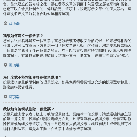
台。當您建立好簽名檔之後，請在發表文章的頁面中勾選
附上簽名
來增加簽名。
您也可以在會員控制台的「偏好設定」選項中，設定顯示文章中的個人簽名，這
樣每次發表文章時就會自動勾選相應選項。
回頂端
我該如何建立一個投票？
您可以很容易地建立一個投票，當您發表或者修改文章的時候，如果您有相應的
權限，您可以在頁面下方看到一個「建立票選活動」的標籤。您需要為投票輸入
一個票選問題和至少兩個票選項目。您可以設定投票的時間限制（0 表示沒有時
間限制）。對於投票的選項數目，討論區會有一個限制，這由管理員設定決定。
回頂端
為什麼我不能增加更多的投票選項？
投票選項數量的限制由管理員設定。如果您覺得需要增加允許的投票選項數量，
那麼請聯繫管理員。
回頂端
我該如何編輯或刪除一個投票？
投票只能由發表者，版主，或管理員修改。要編輯一個投票，請點選編輯該主題
的第一篇文章；投票的相關設定總是在此。如果還沒有人參與投票，會員可以刪
除投票或編輯投票選項，但是一旦已經有人參與投票，就只有版主或管理員可以
編輯或刪除它。這是為了防止在投票中途修改投票選項。