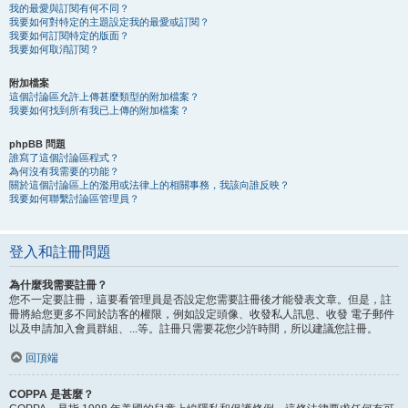
我的最愛與訂閱有何不同？
我要如何對特定的主題設定我的最愛或訂閱？
我要如何訂閱特定的版面？
我要如何取消訂閱？
附加檔案
這個討論區允許上傳甚麼類型的附加檔案？
我要如何找到所有我已上傳的附加檔案？
phpBB 問題
誰寫了這個討論區程式？
為何沒有我需要的功能？
關於這個討論區上的濫用或法律上的相關事務，我該向誰反映？
我要如何聯繫討論區管理員？
登入和註冊問題
為什麼我需要註冊？
您不一定要註冊，這要看管理員是否設定您需要註冊後才能發表文章。但是，註
冊將給您更多不同於訪客的權限，例如設定頭像、收發私人訊息、收發 電子郵件
以及申請加入會員群組、...等。註冊只需要花您少許時間，所以建議您註冊。
回頂端
COPPA 是甚麼？