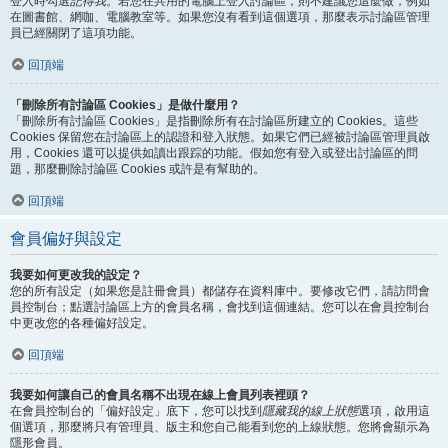
登入時勾選
記得我
。若您在共用的電腦上登入討論區，則不建議您這麼做，例如
在圖書館、網咖、電腦教室等。如果您沒有看到這個選項，那麼表示討論區管理
員已經關閉了這項功能。
回頂端
「刪除所有討論區 Cookies」是做什麼用？
「刪除所有討論區 Cookies」是指刪除所有在討論區所建立的 Cookies。這些
Cookies 保留您在討論區上的認證和登入狀態。如果它們已經被討論區管理員啟
用，Cookies 還可以提供如讀出跟踪的功能。假如您有登入或登出討論區的問
題，那麼刪除討論區 Cookies 或許是有幫助的。
回頂端
會員偏好與設定
我要如何更改我的設定？
您的所有設定（如果您是註冊會員）都儲存在資料庫中。要修改它們，請訪問會
員控制台；點選討論區上方的會員名稱，會找到這個連結。您可以在會員控制台
中更改您的各種偏好設定。
回頂端
我要如何讓自己的會員名稱不出現在線上會員列表裡頭？
在會員控制台的「偏好設定」底下，您可以找到
隱藏我的線上狀態
選項，啟用這
個選項，那麼將只有管理員、版主和您自己能看到您的上線狀態。您將會顯示為
隱形會員。