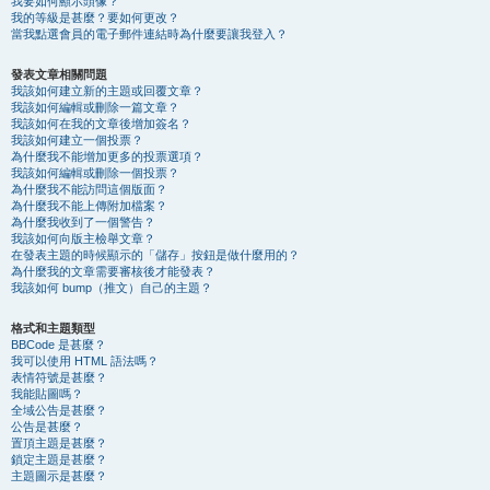
我要如何顯示頭像？
我的等級是甚麼？要如何更改？
當我點選會員的電子郵件連結時為什麼要讓我登入？
發表文章相關問題
我該如何建立新的主題或回覆文章？
我該如何編輯或刪除一篇文章？
我該如何在我的文章後增加簽名？
我該如何建立一個投票？
為什麼我不能增加更多的投票選項？
我該如何編輯或刪除一個投票？
為什麼我不能訪問這個版面？
為什麼我不能上傳附加檔案？
為什麼我收到了一個警告？
我該如何向版主檢舉文章？
在發表主題的時候顯示的「儲存」按鈕是做什麼用的？
為什麼我的文章需要審核後才能發表？
我該如何 bump（推文）自己的主題？
格式和主題類型
BBCode 是甚麼？
我可以使用 HTML 語法嗎？
表情符號是甚麼？
我能貼圖嗎？
全域公告是甚麼？
公告是甚麼？
置頂主題是甚麼？
鎖定主題是甚麼？
主題圖示是甚麼？