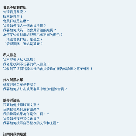
會員等級和群組
管理員是甚麼？
版主是甚麼？
會員群組是甚麼？
我要如何加入一個會員群組？
我要如何成為一個會員群組的組長？
為何某些會員群組能顯示出不同的顏色？
「預設會員群組」是甚麼？
「管理團隊」連結是甚麼？
私人訊息
我不能發送私人訊息！
我老是收到不想要的私人訊息！
我收到了這個討論區裡的會員發送的廣告或騷擾之電子郵件！
好友與黑名單
好友與黑名單是甚麼？
我要如何於好友或黑名單中增加/刪除會員？
搜尋討論區
我要如何搜尋版面文章？
我的搜尋為何沒有結果？
我的搜尋結果為何是空白頁！？
我要如何搜尋某位會員？
我要如何搜尋自己發表的文章和主題？
訂閱與我的最愛