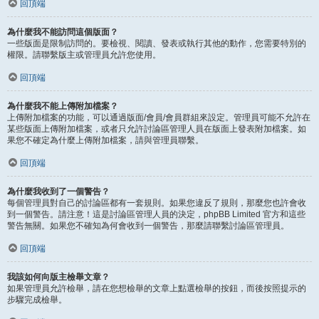
回頂端
為什麼我不能訪問這個版面？
一些版面是限制訪問的。要檢視、閱讀、發表或執行其他的動作，您需要特別的
權限。請聯繫版主或管理員允許您使用。
回頂端
為什麼我不能上傳附加檔案？
上傳附加檔案的功能，可以通過版面/會員/會員群組來設定。管理員可能不允許在
某些版面上傳附加檔案，或者只允許討論區管理人員在版面上發表附加檔案。如
果您不確定為什麼上傳附加檔案，請與管理員聯繫。
回頂端
為什麼我收到了一個警告？
每個管理員對自己的討論區都有一套規則。如果您違反了規則，那麼您也許會收
到一個警告。請注意！這是討論區管理人員的決定，phpBB Limited 官方和這些
警告無關。如果您不確知為何會收到一個警告，那麼請聯繫討論區管理員。
回頂端
我該如何向版主檢舉文章？
如果管理員允許檢舉，請在您想檢舉的文章上點選檢舉的按鈕，而後按照提示的
步驟完成檢舉。