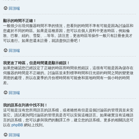
回頂端
顯示的時間不正確！
一般很少出現伺服器時間不準的情況，您看到的時間不準有可能是因為討論區和
您處於不同的時區。如果是這種原因，您可以在個人資料中更改時區，例如倫
敦、巴黎、紐約、雪梨、...等等。請注意，更改時區等操作一般只有註冊會員才
可以進行。如果您還未註冊，就請盡快註冊吧！
回頂端
我更改了時區，但是時間還是顯示錯誤！
如果您確認您已經設定了正確的時區而時間依然錯誤，這很有可能是因為儲存在
伺服器的時間是不正確的。討論區並未對標準時間和日光節約時間之間的變更做
周密的處理，所以在夏季的月份裡時間有可能會和當地時間有一個小時的時間
差。
回頂端
我的語系在列表中找不到！
這可能是沒有您所用語言的語系檔，或者雖然有但是這個討論區的管理員並未安
裝它。請試著詢問討論區的管理員是否可以安裝這種語言。如果確實沒有這種語
言的語系檔，您可以參與我們的翻譯工作，建立您的語系檔。更多的相關訊息可
以在
phpBB
網站上找到。
回頂端