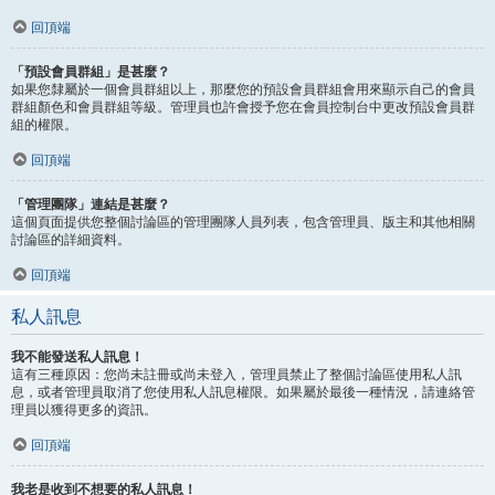
回頂端
「預設會員群組」是甚麼？
如果您隸屬於一個會員群組以上，那麼您的預設會員群組會用來顯示自己的會員
群組顏色和會員群組等級。管理員也許會授予您在會員控制台中更改預設會員群
組的權限。
回頂端
「管理團隊」連結是甚麼？
這個頁面提供您整個討論區的管理團隊人員列表，包含管理員、版主和其他相關
討論區的詳細資料。
回頂端
私人訊息
我不能發送私人訊息！
這有三種原因：您尚未註冊或尚未登入，管理員禁止了整個討論區使用私人訊
息，或者管理員取消了您使用私人訊息權限。如果屬於最後一種情況，請連絡管
理員以獲得更多的資訊。
回頂端
我老是收到不想要的私人訊息！