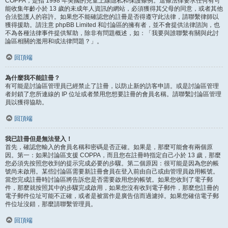
COPPA，是指 1998 年美國的兒童上線隱私和保護條例。這條法律要求任何有可
能收集年齡小於 13 歲的未成年人資訊的網站，必須獲得其父母的同意，或者其他
合法監護人的容許。如果您不能確認您的註冊是否得遵守此法律，請聯繫律師以
獲得援助。請注意 phpBB Limited 和討論區的擁有者，並不會提供法律諮詢，也
不為各種法律事件提供幫助，除非有問題概述，如：「我要與誰聯繫有關與此討
論區相關的濫用和或法律問題？」。
回頂端
為什麼我不能註冊？
有可能是討論區管理員已經禁止了註冊，以防止新的訪客申請。或是討論區管理
者封鎖了您所連線的 IP 位址或者禁用您想要註冊的會員名稱。請聯繫討論區管理
員以獲得協助。
回頂端
我已註冊但是無法登入！
首先，確認您輸入的會員名稱和密碼是否正確。如果是，那麼可能會有兩個原
因。第一：如果討論區支援 COPPA，而且您在註冊時指定自己小於 13 歲，那麼
您必須先按照您收到的提示完成必要的步驟。第二個原因：很可能是因為您的帳
號尚未啟用。某些討論區需要新註冊會員在登入前由自己或由管理員啟用帳號。
當您完成註冊時討論區將告訴您是否需要啟用您的帳號。如果您收到了電子郵
件，那麼就按照其中的步驟完成啟用，如果您沒有收到電子郵件，那麼您註冊的
電子郵件位址可能不正確，或者是被當作是廣告信而過濾掉。如果您確信電子郵
件位址沒錯，那麼請聯繫管理員。
回頂端