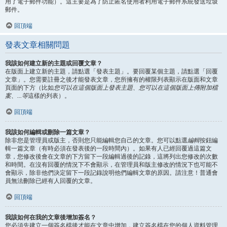
用了電子郵件功能）。這主要是為了防止匿名使用者利用電子郵件系統發送垃圾
郵件。
回頂端
發表文章相關問題
我該如何建立新的主題或回覆文章？
在版面上建立新的主題，請點選「發表主題」。要回覆某個主題，請點選「回覆
文章」。您需要註冊之後才能發表文章，您所擁有的權限列表顯示在版面和文章
頁面的下方（比如
您可以在這個版面上發表主題、您可以在這個版面上傳附加檔
案、...等
這樣的列表）。
回頂端
我該如何編輯或刪除一篇文章？
除非您是管理員或版主，否則您只能編輯您自己的文章。您可以點選
編輯
按鈕編
輯一篇文章（有時必須在發表後的一段時間內）。如果有人已經回覆過這篇文
章，您修改後會在文章的下方留下一段編輯過後的記錄，這將列出您修改的次數
和時間。在沒有回覆的情況下不會顯示，在管理員和版主修改的情況下也可能不
會顯示，除非他們決定留下一段記錄說明他們編輯文章的原因。請注意！普通會
員無法刪除已經有人回覆的文章。
回頂端
我該如何在我的文章後增加簽名？
您必須先建立一個簽名檔後才能在文章中增加，建立簽名檔在您的個人資料管理