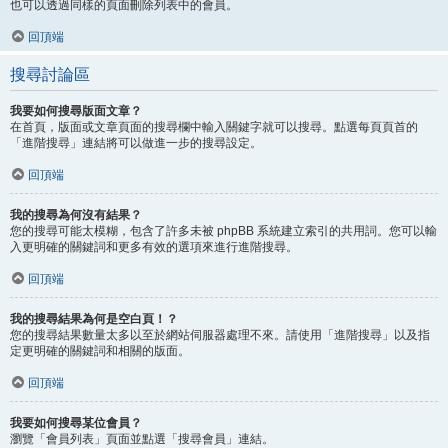
也可以透過同樣的頁面刪除列表中的會員。
回頂端
搜尋討論區
我要如何搜尋版面文章？
在首頁，版面或文章頁面的搜尋欄中輸入關鍵字就可以搜尋。點選每頁頁首的
「進階搜尋」連結將可以做進一步的搜尋設定。
回頂端
我的搜尋為何沒有結果？
您的搜尋可能太模糊，包含了許多未被 phpBB 系統建立索引的共用詞。您可以輸
入更明確的關鍵詞和更多有效的選項來進行進階搜尋。
回頂端
我的搜尋結果為何是空白頁！？
您的搜尋結果數量太多以至於網站伺服器處理不來。請使用「進階搜尋」以及指
定更明確的關鍵詞和相關的版面。
回頂端
我要如何搜尋某位會員？
瀏覽「會員列表」頁面並點選「搜尋會員」連結。