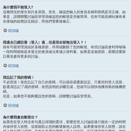
為什麼我不能登入?
這種情況的發生有許多原因。首先，確認您輸入的會員名稱和密碼是否正確。如
果是，請聯聯繫討論區管理員確認您的帳號是否被禁用。也有可能是網站擁有者
在後端的組態設定錯誤，而他們需要做修正。
回頂端
我過去已經註冊（登入）過，但是現在卻無法登入？！
很有可能管理員由於某種原因，停用或刪除了您的帳號。有些討論區會利用每隔
一段時間移除從未發文的會員做法來減少資料量。如果是這個原因，那麼請重新
註冊並參與更多的討論。
回頂端
我忘記了我的密碼！
不必慌張！當您忘記了自己的密碼，可以很容易重新設定。只要您到登入頁面，
點選
我忘記了我的密碼
，依照說明的步驟完成，您就可以很快地獲得新的隨機密
碼。
但是，如果您不能夠重設您的密碼，請聯繫討論區管理員。
回頂端
為什麼我會自動登出？
如果您在登入時沒有勾選
記得我
的選項，那麼您登入討論區後只能在一定的時間
內保持登入狀態。這樣能防止您的帳號被他人誤用。如果要保持登入狀態，請在