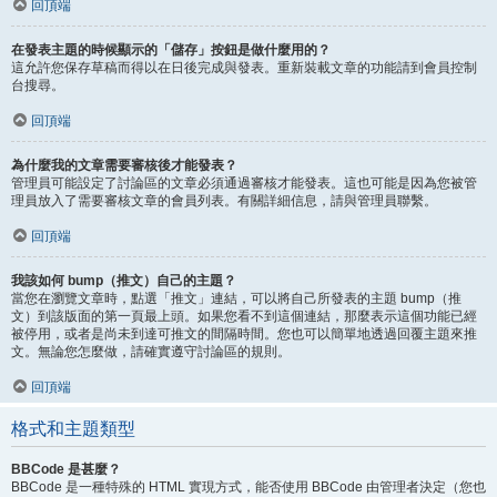
回頂端
在發表主題的時候顯示的「儲存」按鈕是做什麼用的？
這允許您保存草稿而得以在日後完成與發表。重新裝載文章的功能請到會員控制
台搜尋。
回頂端
為什麼我的文章需要審核後才能發表？
管理員可能設定了討論區的文章必須通過審核才能發表。這也可能是因為您被管
理員放入了需要審核文章的會員列表。有關詳細信息，請與管理員聯繫。
回頂端
我該如何 bump（推文）自己的主題？
當您在瀏覽文章時，點選「推文」連結，可以將自己所發表的主題 bump（推
文）到該版面的第一頁最上頭。如果您看不到這個連結，那麼表示這個功能已經
被停用，或者是尚未到達可推文的間隔時間。您也可以簡單地透過回覆主題來推
文。無論您怎麼做，請確實遵守討論區的規則。
回頂端
格式和主題類型
BBCode 是甚麼？
BBCode 是一種特殊的 HTML 實現方式，能否使用 BBCode 由管理者決定（您也