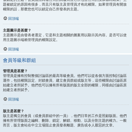
題被鎖定的原因有很多，而且只有版主及管理員才有此權限。如果管理員有開放
權限的話，那麼您也可以鎖定自己所發表的主題。
回頂端
主題圖示是甚麼？
主題圖示是由發表者選定，它是和主題相關的圖案用以顯示其內容。是否可以使
用主題圖示端賴管理員的權限設定。
回頂端
會員等級和群組
管理員是甚麼？
管理員是擁有控制整個討論區的最高等級會員。他們可以從各個方面控制討論區
運作，包括權限設定、封鎖會員、建立會員群組或版主等，這些權限由討論區原
始建立者所賦予。他們也可以擁有所有版面的版主全部的權限，同樣由討論區原
始建立者所賦予。
回頂端
版主是甚麼？
版主是獨立的會員（或會員群組中的一員），他們日常的工作是照顧版面。他們
擁有所管理版面之編輯、刪除、鎖定、解鎖、移動、以及分割主題的權力。一般
而言，版主會站在中立立場阻止會員發表離題、廣告或令人厭惡的文章。