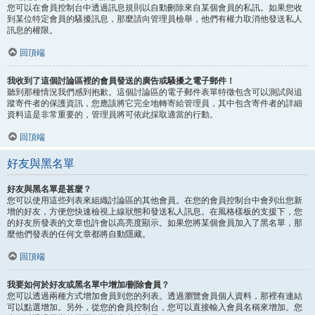
您可以在會員控制台中透過訊息規則以自動刪除來自某個會員的私訊。如果您收
到某位特定會員的騷擾訊息，那麼請向管理員檢舉，他們有權力取消他發送私人
訊息的權限。
回頂端
我收到了這個討論區裡的會員發送的廣告或騷擾之電子郵件！
聽到那種情況我們感到抱歉。這個討論區的電子郵件表單特徵包含可以測試與追
蹤寄件者的保護資訊，您應該將它完全地轉寄給管理員，其中包含寄件者的詳細
資料這是非常重要的，管理員將可依此採取適當的行動。
回頂端
好友與黑名單
好友與黑名單是甚麼？
您可以使用這些列表來組織討論區的其他會員。在您的會員控制台中會列出您新
增的好友，方便您快速檢視上線狀態和發送私人訊息。在風格樣板的支援下，您
的好友所發表的文章也許會以高亮度顯示。如果您將某個會員加入了黑名單，那
麼他們發表的任何文章都將自動隱藏。
回頂端
我要如何於好友或黑名單中增加/刪除會員？
您可以透過兩種方式增加會員到您的列表。透過瀏覽會員個人資料，那裡有連結
可以點選增加。另外，從您的會員控制台，您可以直接輸入會員名稱來增加。您