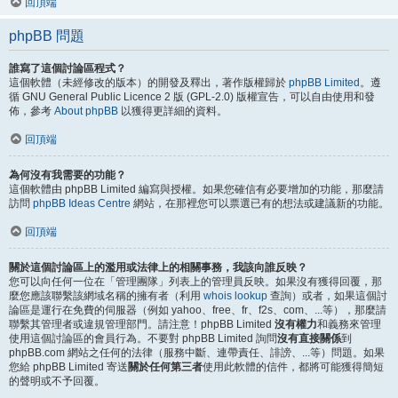
回頂端
phpBB 問題
誰寫了這個討論區程式？
這個軟體（未經修改的版本）的開發及釋出，著作版權歸於
phpBB Limited
。遵
循 GNU General Public Licence 2 版 (GPL-2.0) 版權宣告，可以自由使用和發
佈，參考
About phpBB
以獲得更詳細的資料。
回頂端
為何沒有我需要的功能？
這個軟體由 phpBB Limited 編寫與授權。如果您確信有必要增加的功能，那麼請
訪問
phpBB Ideas Centre
網站，在那裡您可以票選已有的想法或建議新的功能。
回頂端
關於這個討論區上的濫用或法律上的相關事務，我該向誰反映？
您可以向任何一位在「管理團隊」列表上的管理員反映。如果沒有獲得回覆，那
麼您應該聯繫該網域名稱的擁有者（利用
whois lookup
查詢）或者，如果這個討
論區是運行在免費的伺服器（例如 yahoo、free、fr、f2s、com、...等），那麼請
聯繫其管理者或違規管理部門。請注意！phpBB Limited
沒有權力
和義務來管理
使用這個討論區的會員行為。不要對 phpBB Limited 詢問
沒有直接關係
到
phpBB.com 網站之任何的法律（服務中斷、連帶責任、誹謗、...等）問題。如果
您給 phpBB Limited 寄送
關於任何第三者
使用此軟體的信件，都將可能獲得簡短
的聲明或不予回覆。