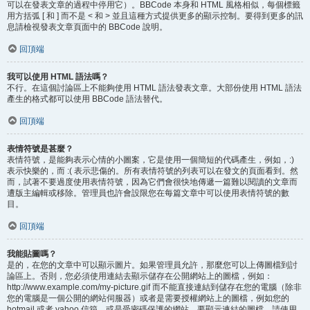
可以在發表文章的過程中停用它）。BBCode 本身和 HTML 風格相似，每個標籤
用方括弧 [ 和 ] 而不是 < 和 > 並且這種方式提供更多的顯示控制。要得到更多的訊
息請檢視發表文章頁面中的 BBCode 說明。
回頂端
我可以使用 HTML 語法嗎？
不行。在這個討論區上不能夠使用 HTML 語法發表文章。大部份使用 HTML 語法
產生的格式都可以使用 BBCode 語法替代。
回頂端
表情符號是甚麼？
表情符號，是能夠表示心情的小圖案，它是使用一個簡短的代碼產生，例如，:)
表示快樂的，而 :( 表示悲傷的。所有表情符號的列表可以在發文的頁面看到。然
而，試著不要過度使用表情符號，因為它們會很快地傳遞一篇難以閱讀的文章而
遭版主編輯或移除。管理員也許會設限您在每篇文章中可以使用表情符號的數
目。
回頂端
我能貼圖嗎？
是的，在您的文章中可以顯示圖片。如果管理員允許，那麼您可以上傳圖檔到討
論區上。否則，您必須使用連結去顯示儲存在公開網站上的圖檔，例如：
http://www.example.com/my-picture.gif 而不能直接連結到儲存在您的電腦（除非
您的電腦是一個公開的網站伺服器）或者是需要授權網站上的圖檔，例如您的
hotmail 或者 yahoo 信箱，或是受密碼保護的網站。要顯示連結的圖檔，請使用