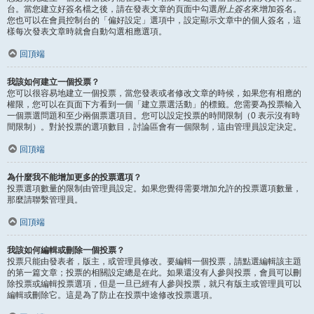
台。當您建立好簽名檔之後，請在發表文章的頁面中勾選
附上簽名
來增加簽名。
您也可以在會員控制台的「偏好設定」選項中，設定顯示文章中的個人簽名，這
樣每次發表文章時就會自動勾選相應選項。
回頂端
我該如何建立一個投票？
您可以很容易地建立一個投票，當您發表或者修改文章的時候，如果您有相應的
權限，您可以在頁面下方看到一個「建立票選活動」的標籤。您需要為投票輸入
一個票選問題和至少兩個票選項目。您可以設定投票的時間限制（0 表示沒有時
間限制）。對於投票的選項數目，討論區會有一個限制，這由管理員設定決定。
回頂端
為什麼我不能增加更多的投票選項？
投票選項數量的限制由管理員設定。如果您覺得需要增加允許的投票選項數量，
那麼請聯繫管理員。
回頂端
我該如何編輯或刪除一個投票？
投票只能由發表者，版主，或管理員修改。要編輯一個投票，請點選編輯該主題
的第一篇文章；投票的相關設定總是在此。如果還沒有人參與投票，會員可以刪
除投票或編輯投票選項，但是一旦已經有人參與投票，就只有版主或管理員可以
編輯或刪除它。這是為了防止在投票中途修改投票選項。