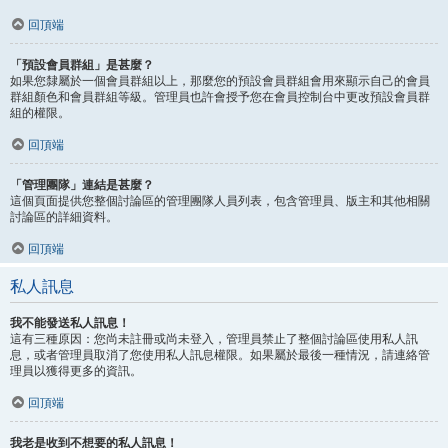
回頂端
「預設會員群組」是甚麼？
如果您隸屬於一個會員群組以上，那麼您的預設會員群組會用來顯示自己的會員
群組顏色和會員群組等級。管理員也許會授予您在會員控制台中更改預設會員群
組的權限。
回頂端
「管理團隊」連結是甚麼？
這個頁面提供您整個討論區的管理團隊人員列表，包含管理員、版主和其他相關
討論區的詳細資料。
回頂端
私人訊息
我不能發送私人訊息！
這有三種原因：您尚未註冊或尚未登入，管理員禁止了整個討論區使用私人訊
息，或者管理員取消了您使用私人訊息權限。如果屬於最後一種情況，請連絡管
理員以獲得更多的資訊。
回頂端
我老是收到不想要的私人訊息！