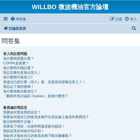
WILLBO 微波機油官方論壇
問答集
註冊
登入
搜
討論區首頁
尋
問答集
登入和註冊問題
為什麼我需要註冊？
COPPA 是甚麼？
為什麼我不能註冊？
我已註冊但是無法登入！
為什麼我不能登入?
我過去已經註冊（登入）過，但是現在卻無法登入？！
我忘記了我的密碼！
為什麼我會自動登出？
「刪除所有討論區 Cookies」是做什麼用？
會員偏好與設定
我要如何更改我的設定？
我要如何讓自己的會員名稱不出現在線上會員列表裡頭？
顯示的時間不正確！
我更改了時區，但是時間還是顯示錯誤！
我的語系在列表中找不到！
我如何才能在自己的會員名稱下顯示圖像呢？