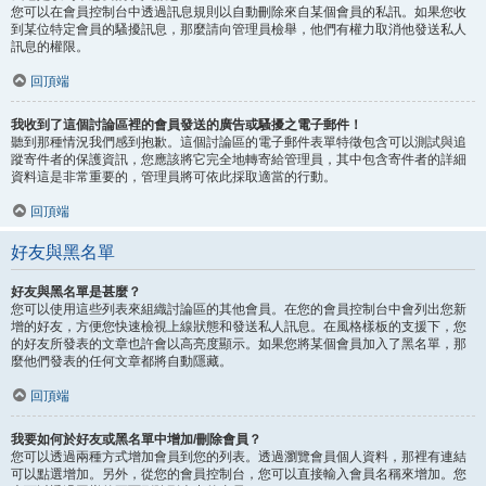
您可以在會員控制台中透過訊息規則以自動刪除來自某個會員的私訊。如果您收
到某位特定會員的騷擾訊息，那麼請向管理員檢舉，他們有權力取消他發送私人
訊息的權限。
回頂端
我收到了這個討論區裡的會員發送的廣告或騷擾之電子郵件！
聽到那種情況我們感到抱歉。這個討論區的電子郵件表單特徵包含可以測試與追
蹤寄件者的保護資訊，您應該將它完全地轉寄給管理員，其中包含寄件者的詳細
資料這是非常重要的，管理員將可依此採取適當的行動。
回頂端
好友與黑名單
好友與黑名單是甚麼？
您可以使用這些列表來組織討論區的其他會員。在您的會員控制台中會列出您新
增的好友，方便您快速檢視上線狀態和發送私人訊息。在風格樣板的支援下，您
的好友所發表的文章也許會以高亮度顯示。如果您將某個會員加入了黑名單，那
麼他們發表的任何文章都將自動隱藏。
回頂端
我要如何於好友或黑名單中增加/刪除會員？
您可以透過兩種方式增加會員到您的列表。透過瀏覽會員個人資料，那裡有連結
可以點選增加。另外，從您的會員控制台，您可以直接輸入會員名稱來增加。您