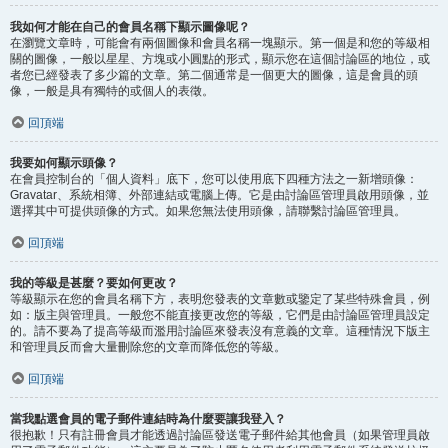
我如何才能在自己的會員名稱下顯示圖像呢？
在瀏覽文章時，可能會有兩個圖像和會員名稱一塊顯示。第一個是和您的等級相
關的圖像，一般以星星、方塊或小圓點的形式，顯示您在這個討論區的地位，或
者您已經發表了多少篇的文章。第二個通常是一個更大的圖像，這是會員的頭
像，一般是具有獨特的或個人的表徵。
回頂端
我要如何顯示頭像？
在會員控制台的「個人資料」底下，您可以使用底下四種方法之一新增頭像：
Gravatar、系統相簿、外部連結或電腦上傳。它是由討論區管理員啟用頭像，並
選擇其中可提供頭像的方式。如果您無法使用頭像，請聯繫討論區管理員。
回頂端
我的等級是甚麼？要如何更改？
等級顯示在您的會員名稱下方，表明您發表的文章數或鑒定了某些特殊會員，例
如：版主與管理員。一般您不能直接更改您的等級，它們是由討論區管理員設定
的。請不要為了提高等級而濫用討論區來發表沒有意義的文章。這種情況下版主
和管理員反而會大量刪除您的文章而降低您的等級。
回頂端
當我點選會員的電子郵件連結時為什麼要讓我登入？
很抱歉！只有註冊會員才能透過討論區發送電子郵件給其他會員（如果管理員啟