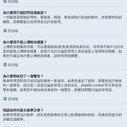
回頂端
為什麼我不能訪問這個版面？
一些版面是限制訪問的。要檢視、閱讀、發表或執行其他的動作，您需要特別的
權限。請聯繫版主或管理員允許您使用。
回頂端
為什麼我不能上傳附加檔案？
上傳附加檔案的功能，可以通過版面/會員/會員群組來設定。管理員可能不允許在
某些版面上傳附加檔案，或者只允許討論區管理人員在版面上發表附加檔案。如
果您不確定為什麼上傳附加檔案，請與管理員聯繫。
回頂端
為什麼我收到了一個警告？
每個管理員對自己的討論區都有一套規則。如果您違反了規則，那麼您也許會收
到一個警告。請注意！這是討論區管理人員的決定，phpBB Limited 官方和這些
警告無關。如果您不確知為何會收到一個警告，那麼請聯繫討論區管理員。
回頂端
我該如何向版主檢舉文章？
如果管理員允許檢舉，請在您想檢舉的文章上點選檢舉的按鈕，而後按照提示的
步驟完成檢舉。