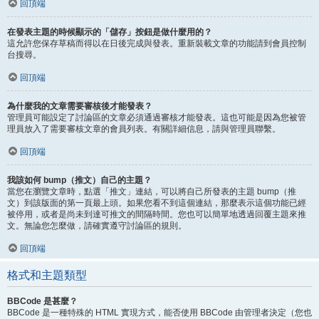
回頂端
在發表主題的時候顯示的「儲存」按鈕是做什麼用的？
這允許您保存草稿而得以在日後完成與發表。重新裝載文章的功能請到會員控制
台搜尋。
回頂端
為什麼我的文章需要審核後才能發表？
管理員可能設定了討論區的文章必須通過審核才能發表。這也可能是因為您被管
理員放入了需要審核文章的會員列表。有關詳細信息，請與管理員聯繫。
回頂端
我該如何 bump（推文）自己的主題？
當您在瀏覽文章時，點選「推文」連結，可以將自己所發表的主題 bump（推
文）到該版面的第一頁最上頭。如果您看不到這個連結，那麼表示這個功能已經
被停用，或者是尚未到達可推文的間隔時間。您也可以簡單地透過回覆主題來推
文。無論您怎麼做，請確實遵守討論區的規則。
回頂端
格式和主題類型
BBCode 是甚麼？
BBCode 是一種特殊的 HTML 實現方式，能否使用 BBCode 由管理者決定（您也