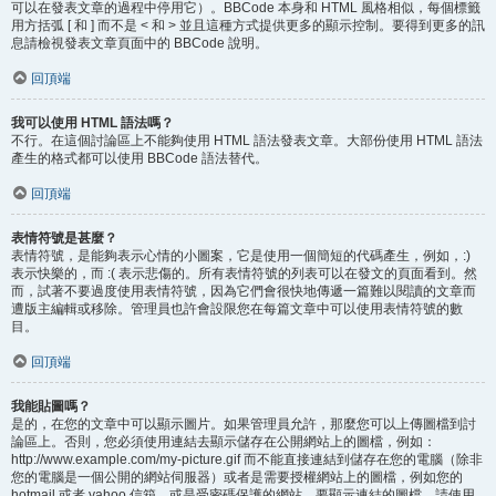
可以在發表文章的過程中停用它）。BBCode 本身和 HTML 風格相似，每個標籤
用方括弧 [ 和 ] 而不是 < 和 > 並且這種方式提供更多的顯示控制。要得到更多的訊
息請檢視發表文章頁面中的 BBCode 說明。
回頂端
我可以使用 HTML 語法嗎？
不行。在這個討論區上不能夠使用 HTML 語法發表文章。大部份使用 HTML 語法
產生的格式都可以使用 BBCode 語法替代。
回頂端
表情符號是甚麼？
表情符號，是能夠表示心情的小圖案，它是使用一個簡短的代碼產生，例如，:)
表示快樂的，而 :( 表示悲傷的。所有表情符號的列表可以在發文的頁面看到。然
而，試著不要過度使用表情符號，因為它們會很快地傳遞一篇難以閱讀的文章而
遭版主編輯或移除。管理員也許會設限您在每篇文章中可以使用表情符號的數
目。
回頂端
我能貼圖嗎？
是的，在您的文章中可以顯示圖片。如果管理員允許，那麼您可以上傳圖檔到討
論區上。否則，您必須使用連結去顯示儲存在公開網站上的圖檔，例如：
http://www.example.com/my-picture.gif 而不能直接連結到儲存在您的電腦（除非
您的電腦是一個公開的網站伺服器）或者是需要授權網站上的圖檔，例如您的
hotmail 或者 yahoo 信箱，或是受密碼保護的網站。要顯示連結的圖檔，請使用