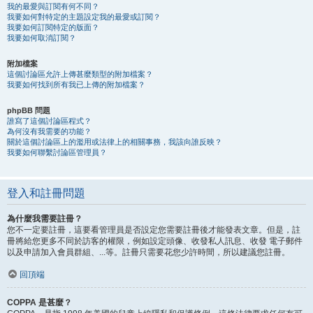
我的最愛與訂閱有何不同？
我要如何對特定的主題設定我的最愛或訂閱？
我要如何訂閱特定的版面？
我要如何取消訂閱？
附加檔案
這個討論區允許上傳甚麼類型的附加檔案？
我要如何找到所有我已上傳的附加檔案？
phpBB 問題
誰寫了這個討論區程式？
為何沒有我需要的功能？
關於這個討論區上的濫用或法律上的相關事務，我該向誰反映？
我要如何聯繫討論區管理員？
登入和註冊問題
為什麼我需要註冊？
您不一定要註冊，這要看管理員是否設定您需要註冊後才能發表文章。但是，註
冊將給您更多不同於訪客的權限，例如設定頭像、收發私人訊息、收發 電子郵件
以及申請加入會員群組、...等。註冊只需要花您少許時間，所以建議您註冊。
回頂端
COPPA 是甚麼？