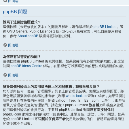
回頂端
phpBB 問題
誰寫了這個討論區程式？
這個軟體（未經修改的版本）的開發及釋出，著作版權歸於
phpBB Limited
。遵
循 GNU General Public Licence 2 版 (GPL-2.0) 版權宣告，可以自由使用和發
佈，參考
About phpBB
以獲得更詳細的資料。
回頂端
為何沒有我需要的功能？
這個軟體由 phpBB Limited 編寫與授權。如果您確信有必要增加的功能，那麼請
訪問
phpBB Ideas Centre
網站，在那裡您可以票選已有的想法或建議新的功能。
回頂端
關於這個討論區上的濫用或法律上的相關事務，我該向誰反映？
您可以向任何一位在「管理團隊」列表上的管理員反映。如果沒有獲得回覆，那
麼您應該聯繫該網域名稱的擁有者（利用
whois lookup
查詢）或者，如果這個討
論區是運行在免費的伺服器（例如 yahoo、free、fr、f2s、com、...等），那麼請
聯繫其管理者或違規管理部門。請注意！phpBB Limited
沒有權力
和義務來管理
使用這個討論區的會員行為。不要對 phpBB Limited 詢問
沒有直接關係
到
phpBB.com 網站之任何的法律（服務中斷、連帶責任、誹謗、...等）問題。如果
您給 phpBB Limited 寄送
關於任何第三者
使用此軟體的信件，都將可能獲得簡短
的聲明或不予回覆。