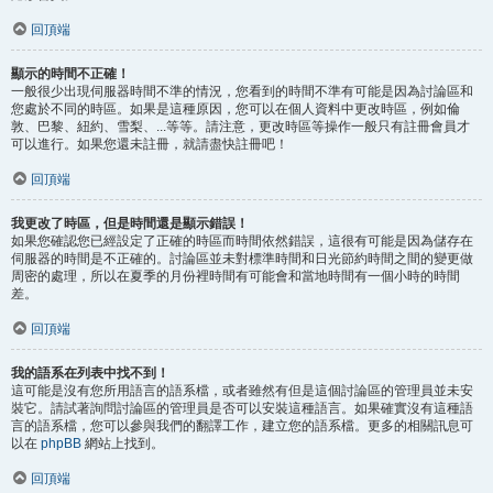
回頂端
顯示的時間不正確！
一般很少出現伺服器時間不準的情況，您看到的時間不準有可能是因為討論區和
您處於不同的時區。如果是這種原因，您可以在個人資料中更改時區，例如倫
敦、巴黎、紐約、雪梨、...等等。請注意，更改時區等操作一般只有註冊會員才
可以進行。如果您還未註冊，就請盡快註冊吧！
回頂端
我更改了時區，但是時間還是顯示錯誤！
如果您確認您已經設定了正確的時區而時間依然錯誤，這很有可能是因為儲存在
伺服器的時間是不正確的。討論區並未對標準時間和日光節約時間之間的變更做
周密的處理，所以在夏季的月份裡時間有可能會和當地時間有一個小時的時間
差。
回頂端
我的語系在列表中找不到！
這可能是沒有您所用語言的語系檔，或者雖然有但是這個討論區的管理員並未安
裝它。請試著詢問討論區的管理員是否可以安裝這種語言。如果確實沒有這種語
言的語系檔，您可以參與我們的翻譯工作，建立您的語系檔。更多的相關訊息可
以在
phpBB
網站上找到。
回頂端