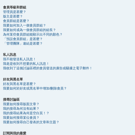
會員等級和群組
管理員是甚麼？
版主是甚麼？
會員群組是甚麼？
我要如何加入一個會員群組？
我要如何成為一個會員群組的組長？
為何某些會員群組能顯示出不同的顏色？
「預設會員群組」是甚麼？
「管理團隊」連結是甚麼？
私人訊息
我不能發送私人訊息！
我老是收到不想要的私人訊息！
我收到了這個討論區裡的會員發送的廣告或騷擾之電子郵件！
好友與黑名單
好友與黑名單是甚麼？
我要如何於好友或黑名單中增加/刪除會員？
搜尋討論區
我要如何搜尋版面文章？
我的搜尋為何沒有結果？
我的搜尋結果為何是空白頁！？
我要如何搜尋某位會員？
我要如何搜尋自己發表的文章和主題？
訂閱與我的最愛