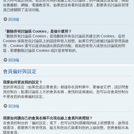
登入時勾選
記得我
。若您在共用的電腦上登入討論區，則不建議您這麼做，例如
在圖書館、網咖、電腦教室等。如果您沒有看到這個選項，那麼表示討論區管理
員已經關閉了這項功能。
回頂端
「刪除所有討論區 Cookies」是做什麼用？
「刪除所有討論區 Cookies」是指刪除所有在討論區所建立的 Cookies。這些
Cookies 保留您在討論區上的認證和登入狀態。如果它們已經被討論區管理員啟
用，Cookies 還可以提供如讀出跟踪的功能。假如您有登入或登出討論區的問
題，那麼刪除討論區 Cookies 或許是有幫助的。
回頂端
會員偏好與設定
我要如何更改我的設定？
您的所有設定（如果您是註冊會員）都儲存在資料庫中。要修改它們，請訪問會
員控制台；點選討論區上方的會員名稱，會找到這個連結。您可以在會員控制台
中更改您的各種偏好設定。
回頂端
我要如何讓自己的會員名稱不出現在線上會員列表裡頭？
在會員控制台的「偏好設定」底下，您可以找到
隱藏我的線上狀態
選項，啟用這
個選項，那麼將只有管理員、版主和您自己能看到您的上線狀態。您將會顯示為
隱形會員。