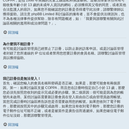
COPPA，是指 1998 年美國的兒童上線隱私和保護條例。這條法律要求任何有可
能收集年齡小於 13 歲的未成年人資訊的網站，必須獲得其父母的同意，或者其他
合法監護人的容許。如果您不能確認您的註冊是否得遵守此法律，請聯繫律師以
獲得援助。請注意 phpBB Limited 和討論區的擁有者，並不會提供法律諮詢，也
不為各種法律事件提供幫助，除非有問題概述，如：「我要與誰聯繫有關與此討
論區相關的濫用和或法律問題？」。
回頂端
為什麼我不能註冊？
有可能是討論區管理員已經禁止了註冊，以防止新的訪客申請。或是討論區管理
者封鎖了您所連線的 IP 位址或者禁用您想要註冊的會員名稱。請聯繫討論區管理
員以獲得協助。
回頂端
我已註冊但是無法登入！
首先，確認您輸入的會員名稱和密碼是否正確。如果是，那麼可能會有兩個原
因。第一：如果討論區支援 COPPA，而且您在註冊時指定自己小於 13 歲，那麼
您必須先按照您收到的提示完成必要的步驟。第二個原因：很可能是因為您的帳
號尚未啟用。某些討論區需要新註冊會員在登入前由自己或由管理員啟用帳號。
當您完成註冊時討論區將告訴您是否需要啟用您的帳號。如果您收到了電子郵
件，那麼就按照其中的步驟完成啟用，如果您沒有收到電子郵件，那麼您註冊的
電子郵件位址可能不正確，或者是被當作是廣告信而過濾掉。如果您確信電子郵
件位址沒錯，那麼請聯繫管理員。
回頂端