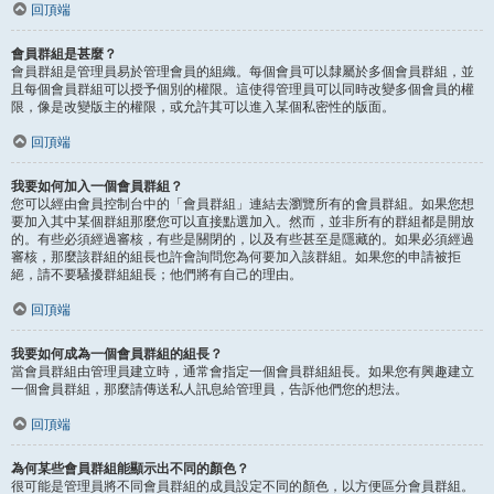
回頂端
會員群組是甚麼？
會員群組是管理員易於管理會員的組織。每個會員可以隸屬於多個會員群組，並
且每個會員群組可以授予個別的權限。這使得管理員可以同時改變多個會員的權
限，像是改變版主的權限，或允許其可以進入某個私密性的版面。
回頂端
我要如何加入一個會員群組？
您可以經由會員控制台中的「會員群組」連結去瀏覽所有的會員群組。如果您想
要加入其中某個群組那麼您可以直接點選加入。然而，並非所有的群組都是開放
的。有些必須經過審核，有些是關閉的，以及有些甚至是隱藏的。如果必須經過
審核，那麼該群組的組長也許會詢問您為何要加入該群組。如果您的申請被拒
絕，請不要騷擾群組組長；他們將有自己的理由。
回頂端
我要如何成為一個會員群組的組長？
當會員群組由管理員建立時，通常會指定一個會員群組組長。如果您有興趣建立
一個會員群組，那麼請傳送私人訊息給管理員，告訴他們您的想法。
回頂端
為何某些會員群組能顯示出不同的顏色？
很可能是管理員將不同會員群組的成員設定不同的顏色，以方便區分會員群組。