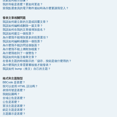
我要如何顯示頭像？
我的等級是甚麼？要如何更改？
當我點選會員的電子郵件連結時為什麼要讓我登入？
發表文章相關問題
我該如何建立新的主題或回覆文章？
我該如何編輯或刪除一篇文章？
我該如何在我的文章後增加簽名？
我該如何建立一個投票？
為什麼我不能增加更多的投票選項？
我該如何編輯或刪除一個投票？
為什麼我不能訪問這個版面？
為什麼我不能上傳附加檔案？
為什麼我收到了一個警告？
我該如何向版主檢舉文章？
在發表主題的時候顯示的「儲存」按鈕是做什麼用的？
為什麼我的文章需要審核後才能發表？
我該如何 bump（推文）自己的主題？
格式和主題類型
BBCode 是甚麼？
我可以使用 HTML 語法嗎？
表情符號是甚麼？
我能貼圖嗎？
全域公告是甚麼？
公告是甚麼？
置頂主題是甚麼？
鎖定主題是甚麼？
主題圖示是甚麼？