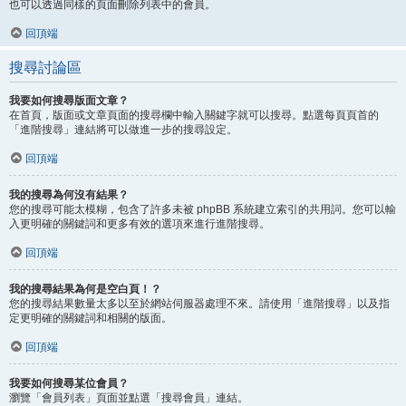
也可以透過同樣的頁面刪除列表中的會員。
回頂端
搜尋討論區
我要如何搜尋版面文章？
在首頁，版面或文章頁面的搜尋欄中輸入關鍵字就可以搜尋。點選每頁頁首的
「進階搜尋」連結將可以做進一步的搜尋設定。
回頂端
我的搜尋為何沒有結果？
您的搜尋可能太模糊，包含了許多未被 phpBB 系統建立索引的共用詞。您可以輸
入更明確的關鍵詞和更多有效的選項來進行進階搜尋。
回頂端
我的搜尋結果為何是空白頁！？
您的搜尋結果數量太多以至於網站伺服器處理不來。請使用「進階搜尋」以及指
定更明確的關鍵詞和相關的版面。
回頂端
我要如何搜尋某位會員？
瀏覽「會員列表」頁面並點選「搜尋會員」連結。