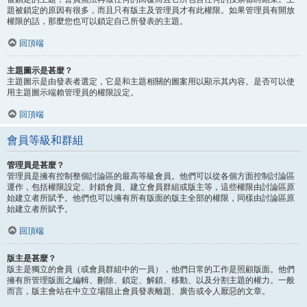
題被鎖定的原因有很多，而且只有版主及管理員才有此權限。如果管理員有開放
權限的話，那麼您也可以鎖定自己所發表的主題。
回頂端
主題圖示是甚麼？
主題圖示是由發表者選定，它是和主題相關的圖案用以顯示其內容。是否可以使
用主題圖示端賴管理員的權限設定。
回頂端
會員等級和群組
管理員是甚麼？
管理員是擁有控制整個討論區的最高等級會員。他們可以從各個方面控制討論區
運作，包括權限設定、封鎖會員、建立會員群組或版主等，這些權限由討論區原
始建立者所賦予。他們也可以擁有所有版面的版主全部的權限，同樣由討論區原
始建立者所賦予。
回頂端
版主是甚麼？
版主是獨立的會員（或會員群組中的一員），他們日常的工作是照顧版面。他們
擁有所管理版面之編輯、刪除、鎖定、解鎖、移動、以及分割主題的權力。一般
而言，版主會站在中立立場阻止會員發表離題、廣告或令人厭惡的文章。