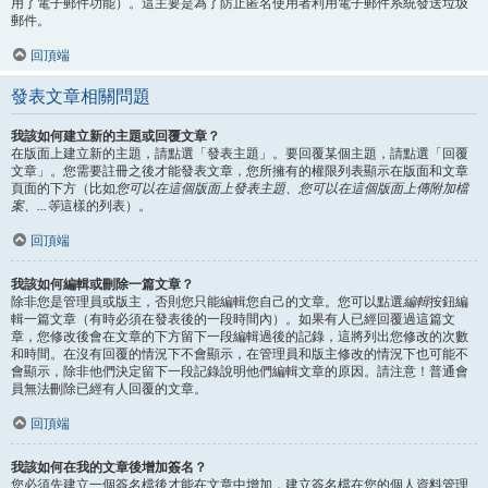
用了電子郵件功能）。這主要是為了防止匿名使用者利用電子郵件系統發送垃圾
郵件。
回頂端
發表文章相關問題
我該如何建立新的主題或回覆文章？
在版面上建立新的主題，請點選「發表主題」。要回覆某個主題，請點選「回覆
文章」。您需要註冊之後才能發表文章，您所擁有的權限列表顯示在版面和文章
頁面的下方（比如
您可以在這個版面上發表主題、您可以在這個版面上傳附加檔
案、...等
這樣的列表）。
回頂端
我該如何編輯或刪除一篇文章？
除非您是管理員或版主，否則您只能編輯您自己的文章。您可以點選
編輯
按鈕編
輯一篇文章（有時必須在發表後的一段時間內）。如果有人已經回覆過這篇文
章，您修改後會在文章的下方留下一段編輯過後的記錄，這將列出您修改的次數
和時間。在沒有回覆的情況下不會顯示，在管理員和版主修改的情況下也可能不
會顯示，除非他們決定留下一段記錄說明他們編輯文章的原因。請注意！普通會
員無法刪除已經有人回覆的文章。
回頂端
我該如何在我的文章後增加簽名？
您必須先建立一個簽名檔後才能在文章中增加，建立簽名檔在您的個人資料管理