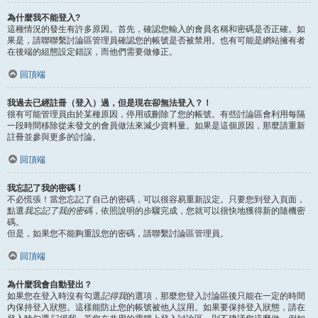
為什麼我不能登入?
這種情況的發生有許多原因。首先，確認您輸入的會員名稱和密碼是否正確。如
果是，請聯聯繫討論區管理員確認您的帳號是否被禁用。也有可能是網站擁有者
在後端的組態設定錯誤，而他們需要做修正。
回頂端
我過去已經註冊（登入）過，但是現在卻無法登入？！
很有可能管理員由於某種原因，停用或刪除了您的帳號。有些討論區會利用每隔
一段時間移除從未發文的會員做法來減少資料量。如果是這個原因，那麼請重新
註冊並參與更多的討論。
回頂端
我忘記了我的密碼！
不必慌張！當您忘記了自己的密碼，可以很容易重新設定。只要您到登入頁面，
點選
我忘記了我的密碼
，依照說明的步驟完成，您就可以很快地獲得新的隨機密
碼。
但是，如果您不能夠重設您的密碼，請聯繫討論區管理員。
回頂端
為什麼我會自動登出？
如果您在登入時沒有勾選
記得我
的選項，那麼您登入討論區後只能在一定的時間
內保持登入狀態。這樣能防止您的帳號被他人誤用。如果要保持登入狀態，請在