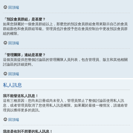
回頂端
「預設會員群組」是甚麼？
如果您隸屬於一個會員群組以上，那麼您的預設會員群組會用來顯示自己的會員
群組顏色和會員群組等級。管理員也許會授予您在會員控制台中更改預設會員群
組的權限。
回頂端
「管理團隊」連結是甚麼？
這個頁面提供您整個討論區的管理團隊人員列表，包含管理員、版主和其他相關
討論區的詳細資料。
回頂端
私人訊息
我不能發送私人訊息！
這有三種原因：您尚未註冊或尚未登入，管理員禁止了整個討論區使用私人訊
息，或者管理員取消了您使用私人訊息權限。如果屬於最後一種情況，請連絡管
理員以獲得更多的資訊。
回頂端
我老是收到不想要的私人訊息！