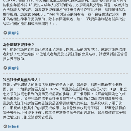
COPPA，是指 1998 年美國的兒童上線隱私和保護條例。這條法律要求任何有可
能收集年齡小於 13 歲的未成年人資訊的網站，必須獲得其父母的同意，或者其他
合法監護人的容許。如果您不能確認您的註冊是否得遵守此法律，請聯繫律師以
獲得援助。請注意 phpBB Limited 和討論區的擁有者，並不會提供法律諮詢，也
不為各種法律事件提供幫助，除非有問題概述，如：「我要與誰聯繫有關與此討
論區相關的濫用和或法律問題？」。
回頂端
為什麼我不能註冊？
有可能是討論區管理員已經禁止了註冊，以防止新的訪客申請。或是討論區管理
者封鎖了您所連線的 IP 位址或者禁用您想要註冊的會員名稱。請聯繫討論區管理
員以獲得協助。
回頂端
我已註冊但是無法登入！
首先，確認您輸入的會員名稱和密碼是否正確。如果是，那麼可能會有兩個原
因。第一：如果討論區支援 COPPA，而且您在註冊時指定自己小於 13 歲，那麼
您必須先按照您收到的提示完成必要的步驟。第二個原因：很可能是因為您的帳
號尚未啟用。某些討論區需要新註冊會員在登入前由自己或由管理員啟用帳號。
當您完成註冊時討論區將告訴您是否需要啟用您的帳號。如果您收到了電子郵
件，那麼就按照其中的步驟完成啟用，如果您沒有收到電子郵件，那麼您註冊的
電子郵件位址可能不正確，或者是被當作是廣告信而過濾掉。如果您確信電子郵
件位址沒錯，那麼請聯繫管理員。
回頂端