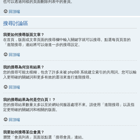
也可以透過同樣的頁面刪除列表中的會員。
回頂端
搜尋討論區
我要如何搜尋版面文章？
在首頁，版面或文章頁面的搜尋欄中輸入關鍵字就可以搜尋。點選每頁頁首的
「進階搜尋」連結將可以做進一步的搜尋設定。
回頂端
我的搜尋為何沒有結果？
您的搜尋可能太模糊，包含了許多未被 phpBB 系統建立索引的共用詞。您可以輸
入更明確的關鍵詞和更多有效的選項來進行進階搜尋。
回頂端
我的搜尋結果為何是空白頁！？
您的搜尋結果數量太多以至於網站伺服器處理不來。請使用「進階搜尋」以及指
定更明確的關鍵詞和相關的版面。
回頂端
我要如何搜尋某位會員？
瀏覽「會員列表」頁面並點選「搜尋會員」連結。