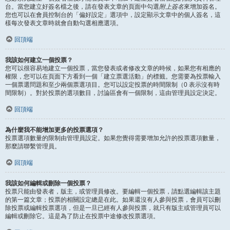
台。當您建立好簽名檔之後，請在發表文章的頁面中勾選
附上簽名
來增加簽名。
您也可以在會員控制台的「偏好設定」選項中，設定顯示文章中的個人簽名，這
樣每次發表文章時就會自動勾選相應選項。
回頂端
我該如何建立一個投票？
您可以很容易地建立一個投票，當您發表或者修改文章的時候，如果您有相應的
權限，您可以在頁面下方看到一個「建立票選活動」的標籤。您需要為投票輸入
一個票選問題和至少兩個票選項目。您可以設定投票的時間限制（0 表示沒有時
間限制）。對於投票的選項數目，討論區會有一個限制，這由管理員設定決定。
回頂端
為什麼我不能增加更多的投票選項？
投票選項數量的限制由管理員設定。如果您覺得需要增加允許的投票選項數量，
那麼請聯繫管理員。
回頂端
我該如何編輯或刪除一個投票？
投票只能由發表者，版主，或管理員修改。要編輯一個投票，請點選編輯該主題
的第一篇文章；投票的相關設定總是在此。如果還沒有人參與投票，會員可以刪
除投票或編輯投票選項，但是一旦已經有人參與投票，就只有版主或管理員可以
編輯或刪除它。這是為了防止在投票中途修改投票選項。