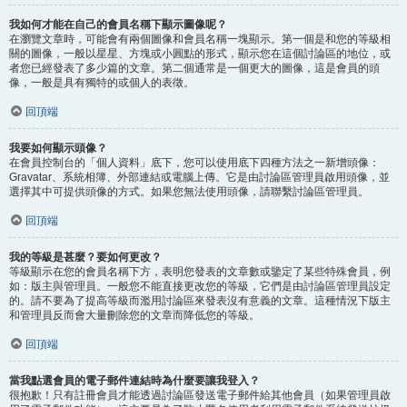
我如何才能在自己的會員名稱下顯示圖像呢？
在瀏覽文章時，可能會有兩個圖像和會員名稱一塊顯示。第一個是和您的等級相
關的圖像，一般以星星、方塊或小圓點的形式，顯示您在這個討論區的地位，或
者您已經發表了多少篇的文章。第二個通常是一個更大的圖像，這是會員的頭
像，一般是具有獨特的或個人的表徵。
回頂端
我要如何顯示頭像？
在會員控制台的「個人資料」底下，您可以使用底下四種方法之一新增頭像：
Gravatar、系統相簿、外部連結或電腦上傳。它是由討論區管理員啟用頭像，並
選擇其中可提供頭像的方式。如果您無法使用頭像，請聯繫討論區管理員。
回頂端
我的等級是甚麼？要如何更改？
等級顯示在您的會員名稱下方，表明您發表的文章數或鑒定了某些特殊會員，例
如：版主與管理員。一般您不能直接更改您的等級，它們是由討論區管理員設定
的。請不要為了提高等級而濫用討論區來發表沒有意義的文章。這種情況下版主
和管理員反而會大量刪除您的文章而降低您的等級。
回頂端
當我點選會員的電子郵件連結時為什麼要讓我登入？
很抱歉！只有註冊會員才能透過討論區發送電子郵件給其他會員（如果管理員啟