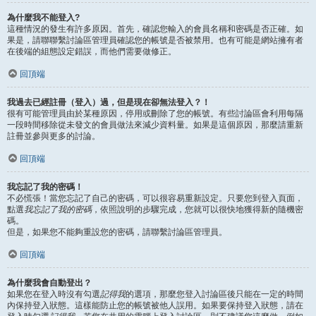
為什麼我不能登入?
這種情況的發生有許多原因。首先，確認您輸入的會員名稱和密碼是否正確。如
果是，請聯聯繫討論區管理員確認您的帳號是否被禁用。也有可能是網站擁有者
在後端的組態設定錯誤，而他們需要做修正。
回頂端
我過去已經註冊（登入）過，但是現在卻無法登入？！
很有可能管理員由於某種原因，停用或刪除了您的帳號。有些討論區會利用每隔
一段時間移除從未發文的會員做法來減少資料量。如果是這個原因，那麼請重新
註冊並參與更多的討論。
回頂端
我忘記了我的密碼！
不必慌張！當您忘記了自己的密碼，可以很容易重新設定。只要您到登入頁面，
點選
我忘記了我的密碼
，依照說明的步驟完成，您就可以很快地獲得新的隨機密
碼。
但是，如果您不能夠重設您的密碼，請聯繫討論區管理員。
回頂端
為什麼我會自動登出？
如果您在登入時沒有勾選
記得我
的選項，那麼您登入討論區後只能在一定的時間
內保持登入狀態。這樣能防止您的帳號被他人誤用。如果要保持登入狀態，請在