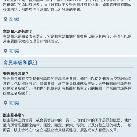
題被鎖定的原因有很多，而且只有版主及管理員才有此權限。如果管理員有開放
權限的話，那麼您也可以鎖定自己所發表的主題。
回頂端
主題圖示是甚麼？
主題圖示是由發表者選定，它是和主題相關的圖案用以顯示其內容。是否可以使
用主題圖示端賴管理員的權限設定。
回頂端
會員等級和群組
管理員是甚麼？
管理員是擁有控制整個討論區的最高等級會員。他們可以從各個方面控制討論區
運作，包括權限設定、封鎖會員、建立會員群組或版主等，這些權限由討論區原
始建立者所賦予。他們也可以擁有所有版面的版主全部的權限，同樣由討論區原
始建立者所賦予。
回頂端
版主是甚麼？
版主是獨立的會員（或會員群組中的一員），他們日常的工作是照顧版面。他們
擁有所管理版面之編輯、刪除、鎖定、解鎖、移動、以及分割主題的權力。一般
而言，版主會站在中立立場阻止會員發表離題、廣告或令人厭惡的文章。