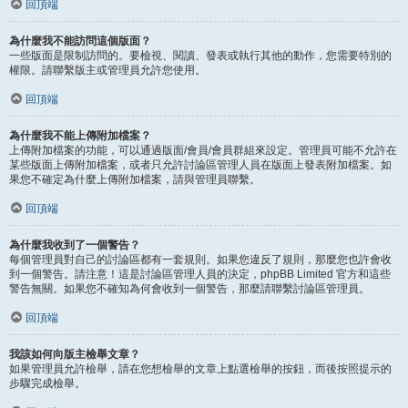
回頂端
為什麼我不能訪問這個版面？
一些版面是限制訪問的。要檢視、閱讀、發表或執行其他的動作，您需要特別的
權限。請聯繫版主或管理員允許您使用。
回頂端
為什麼我不能上傳附加檔案？
上傳附加檔案的功能，可以通過版面/會員/會員群組來設定。管理員可能不允許在
某些版面上傳附加檔案，或者只允許討論區管理人員在版面上發表附加檔案。如
果您不確定為什麼上傳附加檔案，請與管理員聯繫。
回頂端
為什麼我收到了一個警告？
每個管理員對自己的討論區都有一套規則。如果您違反了規則，那麼您也許會收
到一個警告。請注意！這是討論區管理人員的決定，phpBB Limited 官方和這些
警告無關。如果您不確知為何會收到一個警告，那麼請聯繫討論區管理員。
回頂端
我該如何向版主檢舉文章？
如果管理員允許檢舉，請在您想檢舉的文章上點選檢舉的按鈕，而後按照提示的
步驟完成檢舉。