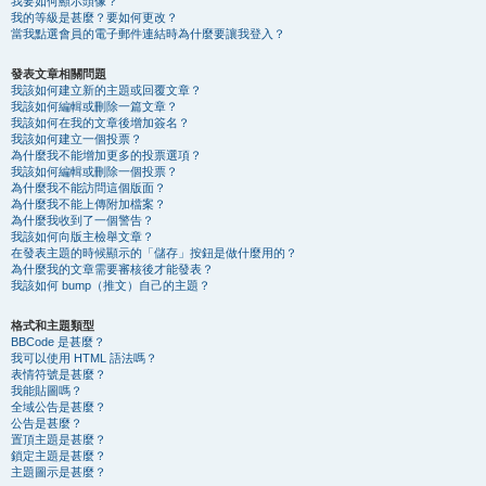
我要如何顯示頭像？
我的等級是甚麼？要如何更改？
當我點選會員的電子郵件連結時為什麼要讓我登入？
發表文章相關問題
我該如何建立新的主題或回覆文章？
我該如何編輯或刪除一篇文章？
我該如何在我的文章後增加簽名？
我該如何建立一個投票？
為什麼我不能增加更多的投票選項？
我該如何編輯或刪除一個投票？
為什麼我不能訪問這個版面？
為什麼我不能上傳附加檔案？
為什麼我收到了一個警告？
我該如何向版主檢舉文章？
在發表主題的時候顯示的「儲存」按鈕是做什麼用的？
為什麼我的文章需要審核後才能發表？
我該如何 bump（推文）自己的主題？
格式和主題類型
BBCode 是甚麼？
我可以使用 HTML 語法嗎？
表情符號是甚麼？
我能貼圖嗎？
全域公告是甚麼？
公告是甚麼？
置頂主題是甚麼？
鎖定主題是甚麼？
主題圖示是甚麼？