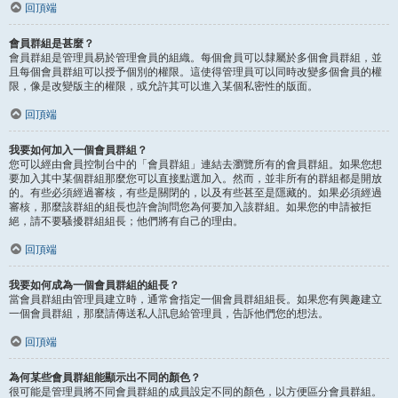
回頂端
會員群組是甚麼？
會員群組是管理員易於管理會員的組織。每個會員可以隸屬於多個會員群組，並
且每個會員群組可以授予個別的權限。這使得管理員可以同時改變多個會員的權
限，像是改變版主的權限，或允許其可以進入某個私密性的版面。
回頂端
我要如何加入一個會員群組？
您可以經由會員控制台中的「會員群組」連結去瀏覽所有的會員群組。如果您想
要加入其中某個群組那麼您可以直接點選加入。然而，並非所有的群組都是開放
的。有些必須經過審核，有些是關閉的，以及有些甚至是隱藏的。如果必須經過
審核，那麼該群組的組長也許會詢問您為何要加入該群組。如果您的申請被拒
絕，請不要騷擾群組組長；他們將有自己的理由。
回頂端
我要如何成為一個會員群組的組長？
當會員群組由管理員建立時，通常會指定一個會員群組組長。如果您有興趣建立
一個會員群組，那麼請傳送私人訊息給管理員，告訴他們您的想法。
回頂端
為何某些會員群組能顯示出不同的顏色？
很可能是管理員將不同會員群組的成員設定不同的顏色，以方便區分會員群組。