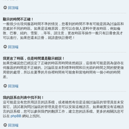
回頂端
顯示的時間不正確！
一般很少出現伺服器時間不準的情況，您看到的時間不準有可能是因為討論區和
您處於不同的時區。如果是這種原因，您可以在個人資料中更改時區，例如倫
敦、巴黎、紐約、雪梨、...等等。請注意，更改時區等操作一般只有註冊會員才
可以進行。如果您還未註冊，就請盡快註冊吧！
回頂端
我更改了時區，但是時間還是顯示錯誤！
如果您確認您已經設定了正確的時區而時間依然錯誤，這很有可能是因為儲存在
伺服器的時間是不正確的。討論區並未對標準時間和日光節約時間之間的變更做
周密的處理，所以在夏季的月份裡時間有可能會和當地時間有一個小時的時間
差。
回頂端
我的語系在列表中找不到！
這可能是沒有您所用語言的語系檔，或者雖然有但是這個討論區的管理員並未安
裝它。請試著詢問討論區的管理員是否可以安裝這種語言。如果確實沒有這種語
言的語系檔，您可以參與我們的翻譯工作，建立您的語系檔。更多的相關訊息可
以在
phpBB
網站上找到。
回頂端