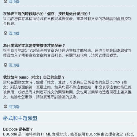
回頂端
在發表主題的時候顯示的「儲存」按鈕是做什麼用的？
這允許您保存草稿而得以在日後完成與發表。重新裝載文章的功能請到會員控制
台搜尋。
回頂端
為什麼我的文章需要審核後才能發表？
管理員可能設定了討論區的文章必須通過審核才能發表。這也可能是因為您被管
理員放入了需要審核文章的會員列表。有關詳細信息，請與管理員聯繫。
回頂端
我該如何 bump（推文）自己的主題？
當您在瀏覽文章時，點選「推文」連結，可以將自己所發表的主題 bump（推
文）到該版面的第一頁最上頭。如果您看不到這個連結，那麼表示這個功能已經
被停用，或者是尚未到達可推文的間隔時間。您也可以簡單地透過回覆主題來推
文。無論您怎麼做，請確實遵守討論區的規則。
回頂端
格式和主題類型
BBCode 是甚麼？
BBCode 是一種特殊的 HTML 實現方式，能否使用 BBCode 由管理者決定（您也