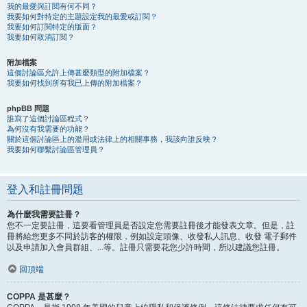
我的最愛與訂閱有何不同？
我要如何對特定的主題設定我的最愛或訂閱？
我要如何訂閱特定的版面？
我要如何取消訂閱？
附加檔案
這個討論區允許上傳甚麼類型的附加檔案？
我要如何找到所有我已上傳的附加檔案？
phpBB 問題
誰寫了這個討論區程式？
為何沒有我需要的功能？
關於這個討論區上的濫用或法律上的相關事務，我該向誰反映？
我要如何聯繫討論區管理員？
登入和註冊問題
為什麼我需要註冊？
您不一定要註冊，這要看管理員是否設定您需要註冊後才能發表文章。但是，註
冊將給您更多不同於訪客的權限，例如設定頭像、收發私人訊息、收發 電子郵件
以及申請加入會員群組、...等。註冊只需要花您少許時間，所以建議您註冊。
回頂端
COPPA 是甚麼？