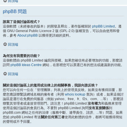
回頂端
phpBB 問題
誰寫了這個討論區程式？
這個軟體（未經修改的版本）的開發及釋出，著作版權歸於
phpBB Limited
。遵
循 GNU General Public Licence 2 版 (GPL-2.0) 版權宣告，可以自由使用和發
佈，參考
About phpBB
以獲得更詳細的資料。
回頂端
為何沒有我需要的功能？
這個軟體由 phpBB Limited 編寫與授權。如果您確信有必要增加的功能，那麼請
訪問
phpBB Ideas Centre
網站，在那裡您可以票選已有的想法或建議新的功能。
回頂端
關於這個討論區上的濫用或法律上的相關事務，我該向誰反映？
您可以向任何一位在「管理團隊」列表上的管理員反映。如果沒有獲得回覆，那
麼您應該聯繫該網域名稱的擁有者（利用
whois lookup
查詢）或者，如果這個討
論區是運行在免費的伺服器（例如 yahoo、free、fr、f2s、com、...等），那麼請
聯繫其管理者或違規管理部門。請注意！phpBB Limited
沒有權力
和義務來管理
使用這個討論區的會員行為。不要對 phpBB Limited 詢問
沒有直接關係
到
phpBB.com 網站之任何的法律（服務中斷、連帶責任、誹謗、...等）問題。如果
您給 phpBB Limited 寄送
關於任何第三者
使用此軟體的信件，都將可能獲得簡短
的聲明或不予回覆。