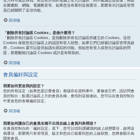
登入時勾選
記得我
。若您在共用的電腦上登入討論區，則不建議您這麼做，例如
在圖書館、網咖、電腦教室等。如果您沒有看到這個選項，那麼表示討論區管理
員已經關閉了這項功能。
回頂端
「刪除所有討論區 Cookies」是做什麼用？
「刪除所有討論區 Cookies」是指刪除所有在討論區所建立的 Cookies。這些
Cookies 保留您在討論區上的認證和登入狀態。如果它們已經被討論區管理員啟
用，Cookies 還可以提供如讀出跟踪的功能。假如您有登入或登出討論區的問
題，那麼刪除討論區 Cookies 或許是有幫助的。
回頂端
會員偏好與設定
我要如何更改我的設定？
您的所有設定（如果您是註冊會員）都儲存在資料庫中。要修改它們，請訪問會
員控制台；點選討論區上方的會員名稱，會找到這個連結。您可以在會員控制台
中更改您的各種偏好設定。
回頂端
我要如何讓自己的會員名稱不出現在線上會員列表裡頭？
在會員控制台的「偏好設定」底下，您可以找到
隱藏我的線上狀態
選項，啟用這
個選項，那麼將只有管理員、版主和您自己能看到您的上線狀態。您將會顯示為
隱形會員。