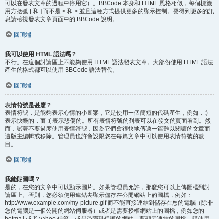
可以在發表文章的過程中停用它）。BBCode 本身和 HTML 風格相似，每個標籤
用方括弧 [ 和 ] 而不是 < 和 > 並且這種方式提供更多的顯示控制。要得到更多的訊
息請檢視發表文章頁面中的 BBCode 說明。
回頂端
我可以使用 HTML 語法嗎？
不行。在這個討論區上不能夠使用 HTML 語法發表文章。大部份使用 HTML 語法
產生的格式都可以使用 BBCode 語法替代。
回頂端
表情符號是甚麼？
表情符號，是能夠表示心情的小圖案，它是使用一個簡短的代碼產生，例如，:)
表示快樂的，而 :( 表示悲傷的。所有表情符號的列表可以在發文的頁面看到。然
而，試著不要過度使用表情符號，因為它們會很快地傳遞一篇難以閱讀的文章而
遭版主編輯或移除。管理員也許會設限您在每篇文章中可以使用表情符號的數
目。
回頂端
我能貼圖嗎？
是的，在您的文章中可以顯示圖片。如果管理員允許，那麼您可以上傳圖檔到討
論區上。否則，您必須使用連結去顯示儲存在公開網站上的圖檔，例如：
http://www.example.com/my-picture.gif 而不能直接連結到儲存在您的電腦（除非
您的電腦是一個公開的網站伺服器）或者是需要授權網站上的圖檔，例如您的
hotmail 或者 yahoo 信箱，或是受密碼保護的網站。要顯示連結的圖檔，請使用