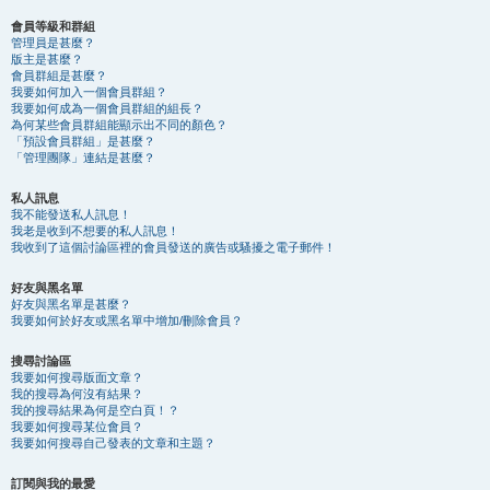
會員等級和群組
管理員是甚麼？
版主是甚麼？
會員群組是甚麼？
我要如何加入一個會員群組？
我要如何成為一個會員群組的組長？
為何某些會員群組能顯示出不同的顏色？
「預設會員群組」是甚麼？
「管理團隊」連結是甚麼？
私人訊息
我不能發送私人訊息！
我老是收到不想要的私人訊息！
我收到了這個討論區裡的會員發送的廣告或騷擾之電子郵件！
好友與黑名單
好友與黑名單是甚麼？
我要如何於好友或黑名單中增加/刪除會員？
搜尋討論區
我要如何搜尋版面文章？
我的搜尋為何沒有結果？
我的搜尋結果為何是空白頁！？
我要如何搜尋某位會員？
我要如何搜尋自己發表的文章和主題？
訂閱與我的最愛