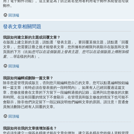
用了電子郵件功能）。這主要是為了防止匿名使用者利用電子郵件系統發送垃圾
郵件。
回頂端
發表文章相關問題
我該如何建立新的主題或回覆文章？
在版面上建立新的主題，請點選「發表主題」。要回覆某個主題，請點選「回覆
文章」。您需要註冊之後才能發表文章，您所擁有的權限列表顯示在版面和文章
頁面的下方（比如
您可以在這個版面上發表主題、您可以在這個版面上傳附加檔
案、...等
這樣的列表）。
回頂端
我該如何編輯或刪除一篇文章？
除非您是管理員或版主，否則您只能編輯您自己的文章。您可以點選
編輯
按鈕編
輯一篇文章（有時必須在發表後的一段時間內）。如果有人已經回覆過這篇文
章，您修改後會在文章的下方留下一段編輯過後的記錄，這將列出您修改的次數
和時間。在沒有回覆的情況下不會顯示，在管理員和版主修改的情況下也可能不
會顯示，除非他們決定留下一段記錄說明他們編輯文章的原因。請注意！普通會
員無法刪除已經有人回覆的文章。
回頂端
我該如何在我的文章後增加簽名？
您必須先建立一個簽名檔後才能在文章中增加，建立簽名檔在您的個人資料管理