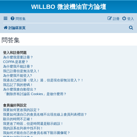
WILLBO 微波機油官方論壇
問答集
註冊
登入
搜
討論區首頁
尋
問答集
登入和註冊問題
為什麼我需要註冊？
COPPA 是甚麼？
為什麼我不能註冊？
我已註冊但是無法登入！
為什麼我不能登入?
我過去已經註冊（登入）過，但是現在卻無法登入？！
我忘記了我的密碼！
為什麼我會自動登出？
「刪除所有討論區 Cookies」是做什麼用？
會員偏好與設定
我要如何更改我的設定？
我要如何讓自己的會員名稱不出現在線上會員列表裡頭？
顯示的時間不正確！
我更改了時區，但是時間還是顯示錯誤！
我的語系在列表中找不到！
我如何才能在自己的會員名稱下顯示圖像呢？