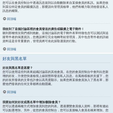
您可以在會員控制台中透過訊息規則以自動刪除來自某個會員的私訊。如果您收
到某位特定會員的騷擾訊息，那麼請向管理員檢舉，他們有權力取消他發送私人
訊息的權限。
回頂端
我收到了這個討論區裡的會員發送的廣告或騷擾之電子郵件！
聽到那種情況我們感到抱歉。這個討論區的電子郵件表單特徵包含可以測試與追
蹤寄件者的保護資訊，您應該將它完全地轉寄給管理員，其中包含寄件者的詳細
資料這是非常重要的，管理員將可依此採取適當的行動。
回頂端
好友與黑名單
好友與黑名單是甚麼？
您可以使用這些列表來組織討論區的其他會員。在您的會員控制台中會列出您新
增的好友，方便您快速檢視上線狀態和發送私人訊息。在風格樣板的支援下，您
的好友所發表的文章也許會以高亮度顯示。如果您將某個會員加入了黑名單，那
麼他們發表的任何文章都將自動隱藏。
回頂端
我要如何於好友或黑名單中增加/刪除會員？
您可以透過兩種方式增加會員到您的列表。透過瀏覽會員個人資料，那裡有連結
可以點選增加。另外，從您的會員控制台，您可以直接輸入會員名稱來增加。您