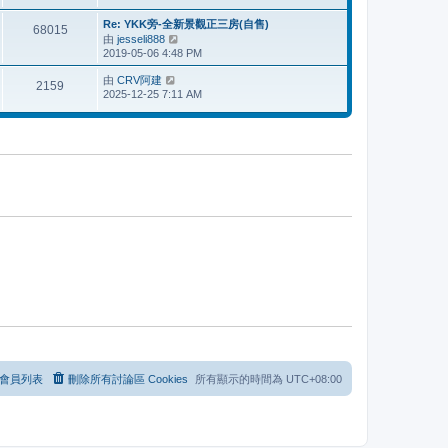
表
最
後
Re: YKK旁-全新景觀正三房(自售)
68015
發
由
jesseli888
檢
表
2019-05-06 4:48 PM
視
最
由
CRV阿建
檢
後
2159
2025-12-25 7:11 AM
視
發
最
表
後
發
表
會員列表
刪除所有討論區 Cookies
所有顯示的時間為
UTC+08:00