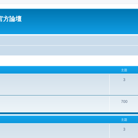
油官方論壇
主題
3
700
主題
3