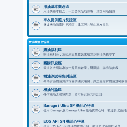
用油基本觀念區
用油的基本觀念，一定要來做功課喔，增加用油知識
車友提供照片見證區
微波機油清潔性見證區，此區照片皆由車友提供
微波機油 討論區
贈油福利區
贈油福利區，通知您文章篇數累積達到贈油的標準了
團購訊息區
歡迎各大網路家族一起累積數量，辦團購！詳情請參考
機油測試報告討論區
專為討論機油測試報告的測試項目，讓您更瞭解機油規格的
機油討論區
任何機油之相關問題，皆可於此區共同討論
Barrage / Ultra SP 機油心得區
使用 Barrage 及 Barrage Ultra 機油實際心得，歡迎於此
EOS API SN 機油心得區
使用EOS API SN 機油的實際心得，歡迎於此區共同分享。