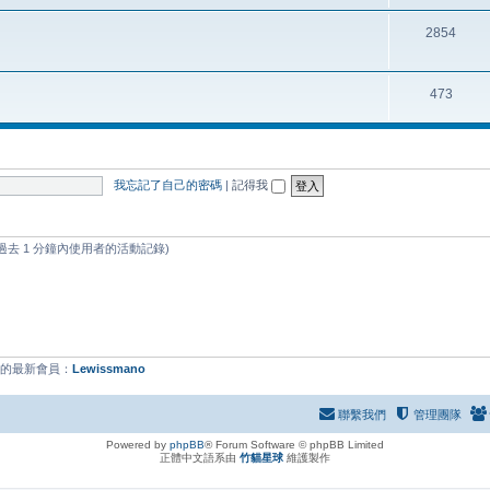
2854
473
我忘記了自己的密碼
|
記得我
過去 1 分鐘內使用者的活動記錄)
們的最新會員：
Lewissmano
聯繫我們
管理團隊
Powered by
phpBB
® Forum Software © phpBB Limited
正體中文語系由
竹貓星球
維護製作