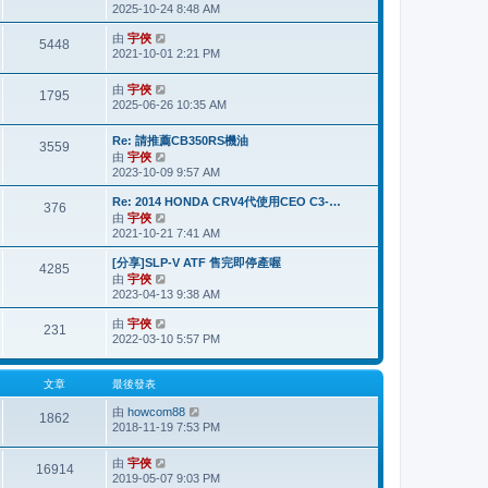
2025-10-24 8:48 AM
視
表
最
由
宇俠
檢
後
5448
2021-10-01 2:21 PM
視
發
最
表
後
由
宇俠
檢
1795
發
2025-06-26 10:35 AM
視
表
最
後
Re: 請推薦CB350RS機油
3559
發
由
宇俠
檢
表
2023-10-09 9:57 AM
視
最
Re: 2014 HONDA CRV4代使用CEO C3-…
後
376
由
宇俠
檢
發
2021-10-21 7:41 AM
視
表
最
[分享]SLP-V ATF 售完即停產喔
後
4285
由
宇俠
檢
發
2023-04-13 9:38 AM
視
表
最
由
宇俠
檢
後
231
2022-03-10 5:57 PM
視
發
最
表
後
文章
最後發表
發
表
由
howcom88
檢
1862
2018-11-19 7:53 PM
視
最
後
由
宇俠
檢
16914
發
2019-05-07 9:03 PM
視