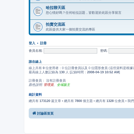
哈拉聊天區
您心情好嗎？任何哈拉話題，皆歡迎於此區分享留言
拍賣交流區
此區提供大家一個拍賣交流的專區
登入
•
註冊
會員名稱:
密碼:
誰在線上
線上共有
0
位使用者：0 位註冊會員以及 0 位隱形會員 (這些資料是根據
最高線上人數記錄為
130
人 [記錄時間：
2008-04-19 10:52 AM
]
註冊會員： 沒有註冊會員
顏色說明:
管理員
、
全域版主
統計資料
總共有
173120
篇文章 • 總共有
7800
個主題 • 總共有
1328
位會員 • 我
討論區首頁