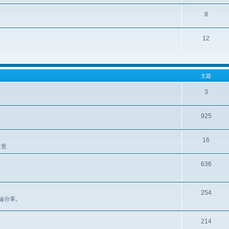
8
12
主題
3
925
16
含意
636
254
區討論分享。
214