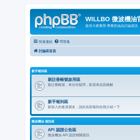
WILLBO 微波機
提供大家實用.專業的油品討論資訊
快速連結
問答集
討論區首頁
新手報到區
新註冊帳號啟用區
新註冊帳號，有任何疑問，歡迎來此區瞭解
新手報到區
新加入的會員朋友，請於此區報到自我介紹一下
微波機油 資訊區
API 認證公告區
微波機油 API 認證相關資訊