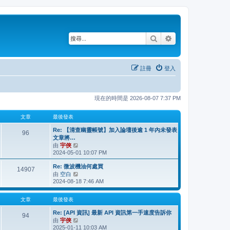
搜尋
進階搜尋
註冊
登入
現在的時間是 2026-08-07 7:37 PM
文章
最後發表
Re: 【清查幽靈帳號】加入論壇後逾 1 年內未發表
96
文章將…
由
宇俠
檢
2024-05-01 10:07 PM
視
最
Re: 微波機油何處買
後
14907
由
空白
檢
發
2024-08-18 7:46 AM
視
表
最
後
文章
最後發表
發
Re: [API 資訊] 最新 API 資訊第一手速度告訴你
表
94
由
宇俠
檢
2025-01-11 10:03 AM
視