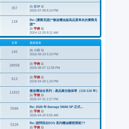
最
由
瘟神
檢
後
357
2025-07-08 8:14 PM
視
發
最
表
後
Re: [實際見證]**微波機油超高品質車友的實際見
118
發
證**
表
由
宇俠
檢
2024-12-20 9:12 AM
視
最
後
文章
最後發表
發
由
小梧
表
檢
145
2016-09-23 5:23 PM
視
最
後
由
宇俠
檢
28058
發
2026-08-07 12:58 PM
視
表
最
後
由
宇俠
檢
613
發
2018-04-28 1:24 PM
視
表
最
後
微波機油全系列：產品責任險保單（115-116 年）
11832
發
由
宇俠
檢
表
2026-07-31 2:27 PM
視
最
Re: 2026 年 Barrage 5W40 SP 正式…
後
5598
由
宇俠
檢
發
2026-04-20 9:55 AM
視
表
最
Re: 請問現在EOS 系列機油哪裡買呢??
後
5228
由
宇俠
檢
發