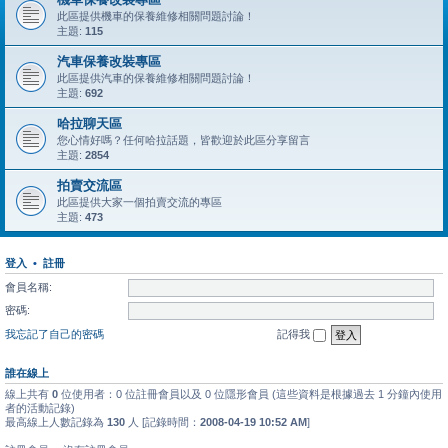
此區提供機車的保養維修相關問題討論！
主題:
115
汽車保養改裝專區
此區提供汽車的保養維修相關問題討論！
主題:
692
哈拉聊天區
您心情好嗎？任何哈拉話題，皆歡迎於此區分享留言
主題:
2854
拍賣交流區
此區提供大家一個拍賣交流的專區
主題:
473
登入
•
註冊
會員名稱:
密碼:
我忘記了自己的密碼
記得我
誰在線上
線上共有
0
位使用者：0 位註冊會員以及 0 位隱形會員 (這些資料是根據過去 1 分鐘內使用
者的活動記錄)
最高線上人數記錄為
130
人 [記錄時間：
2008-04-19 10:52 AM
]