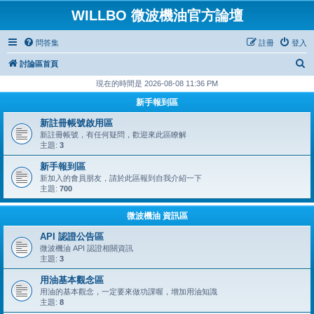
WILLBO 微波機油官方論壇
問答集
註冊
登入
搜
討論區首頁
尋
現在的時間是 2026-08-08 11:36 PM
新手報到區
新註冊帳號啟用區
新註冊帳號，有任何疑問，歡迎來此區瞭解
主題:
3
新手報到區
新加入的會員朋友，請於此區報到自我介紹一下
主題:
700
微波機油 資訊區
API 認證公告區
微波機油 API 認證相關資訊
主題:
3
用油基本觀念區
用油的基本觀念，一定要來做功課喔，增加用油知識
主題:
8