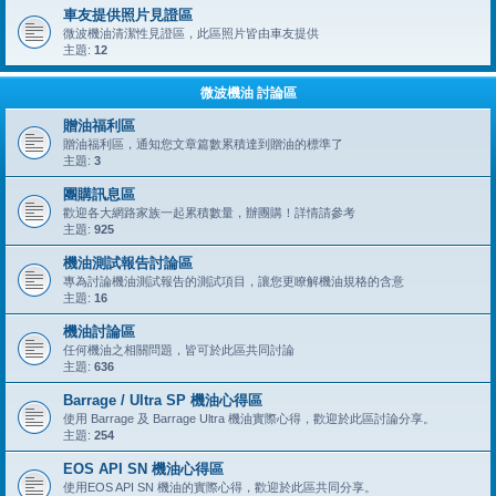
車友提供照片見證區
微波機油清潔性見證區，此區照片皆由車友提供
主題:
12
微波機油 討論區
贈油福利區
贈油福利區，通知您文章篇數累積達到贈油的標準了
主題:
3
團購訊息區
歡迎各大網路家族一起累積數量，辦團購！詳情請參考
主題:
925
機油測試報告討論區
專為討論機油測試報告的測試項目，讓您更瞭解機油規格的含意
主題:
16
機油討論區
任何機油之相關問題，皆可於此區共同討論
主題:
636
Barrage / Ultra SP 機油心得區
使用 Barrage 及 Barrage Ultra 機油實際心得，歡迎於此區討論分享。
主題:
254
EOS API SN 機油心得區
使用EOS API SN 機油的實際心得，歡迎於此區共同分享。