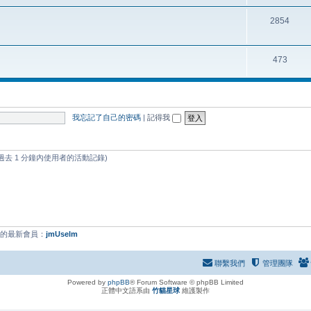
2854
473
我忘記了自己的密碼
|
記得我
過去 1 分鐘內使用者的活動記錄)
們的最新會員：
jmUselm
聯繫我們
管理團隊
Powered by
phpBB
® Forum Software © phpBB Limited
正體中文語系由
竹貓星球
維護製作