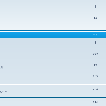
8
12
主題
3
925
16
含意
636
254
區討論分享。
214