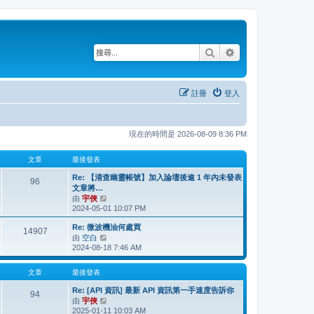
搜尋
進階搜尋
註冊
登入
現在的時間是 2026-08-09 8:36 PM
文章
最後發表
Re: 【清查幽靈帳號】加入論壇後逾 1 年內未發表
96
文章將…
由
宇俠
檢
2024-05-01 10:07 PM
視
最
Re: 微波機油何處買
後
14907
由
空白
檢
發
2024-08-18 7:46 AM
視
表
最
後
文章
最後發表
發
Re: [API 資訊] 最新 API 資訊第一手速度告訴你
表
94
由
宇俠
檢
2025-01-11 10:03 AM
視