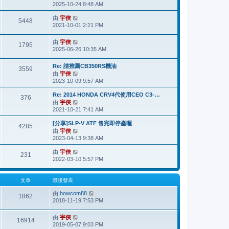
2025-10-24 8:48 AM
視
表
最
由
宇俠
檢
後
5448
2021-10-01 2:21 PM
視
發
最
表
後
由
宇俠
檢
1795
發
2025-06-26 10:35 AM
視
表
最
後
Re: 請推薦CB350RS機油
3559
發
由
宇俠
檢
表
2023-10-09 9:57 AM
視
最
Re: 2014 HONDA CRV4代使用CEO C3-…
後
376
由
宇俠
檢
發
2021-10-21 7:41 AM
視
表
最
[分享]SLP-V ATF 售完即停產喔
後
4285
由
宇俠
檢
發
2023-04-13 9:38 AM
視
表
最
由
宇俠
檢
後
231
2022-03-10 5:57 PM
視
發
最
表
後
文章
最後發表
發
表
由
howcom88
檢
1862
2018-11-19 7:53 PM
視
最
後
由
宇俠
檢
16914
發
2019-05-07 9:03 PM
視