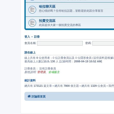
哈拉聊天區
您心情好嗎？任何哈拉話題，皆歡迎於此區分享留言
拍賣交流區
此區提供大家一個拍賣交流的專區
登入
•
註冊
會員名稱:
密碼:
誰在線上
線上共有
0
位使用者：0 位註冊會員以及 0 位隱形會員 (這些資料是根據
最高線上人數記錄為
130
人 [記錄時間：
2008-04-19 10:52 AM
]
註冊會員： 沒有註冊會員
顏色說明:
管理員
、
全域版主
統計資料
總共有
173121
篇文章 • 總共有
7800
個主題 • 總共有
1329
位會員 • 我
討論區首頁