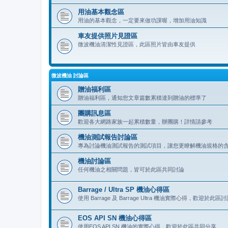
用油基本觀念區
用油的基本觀念，一定要來做功課喔，增加用油知識
車友提供照片見證區
微波機油清潔性見證區，此區照片皆由車友提供
微波機油 討論區
贈油福利區
贈油福利區，通知您文章篇數累積達到贈油的標準了
團購訊息區
歡迎各大網路家族一起累積數量，辦團購！詳情請參考
機油測試報告討論區
專為討論機油測試報告的測試項目，讓您更瞭解機油規格的
機油討論區
任何機油之相關問題，皆可於此區共同討論
Barrage / Ultra SP 機油心得區
使用 Barrage 及 Barrage Ultra 機油實際心得，歡迎於此
EOS API SN 機油心得區
使用EOS API SN 機油的實際心得，歡迎於此區共同分享。