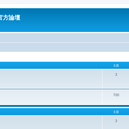
油官方論壇
主題
3
700
主題
3