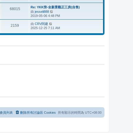
表
最
後
Re: YKK旁-全新景觀正三房(自售)
68015
發
由
jesseli888
檢
表
2019-05-06 4:48 PM
視
最
由
CRV阿建
檢
後
2159
2025-12-25 7:11 AM
視
發
最
表
後
發
表
會員列表
刪除所有討論區 Cookies
所有顯示的時間為
UTC+08:00