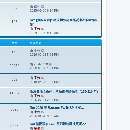
最
由
瘟神
檢
後
357
2025-07-08 8:14 PM
視
發
最
表
後
Re: [實際見證]**微波機油超高品質車友的實際見
118
發
證**
表
由
宇俠
檢
2024-12-20 9:12 AM
視
最
後
文章
最後發表
發
由
小梧
表
檢
145
2016-09-23 5:23 PM
視
最
後
由
yashe690
檢
28059
發
2026-08-08 1:21 PM
視
表
最
後
由
宇俠
檢
613
發
2018-04-28 1:24 PM
視
表
最
後
微波機油全系列：產品責任險保單（115-116 年）
11832
發
由
宇俠
檢
表
2026-07-31 2:27 PM
視
最
Re: 2026 年 Barrage 5W40 SP 正式…
後
5598
由
宇俠
檢
發
2026-04-20 9:55 AM
視
表
最
Re: 請問現在EOS 系列機油哪裡買呢??
後
5228
由
宇俠
檢
發