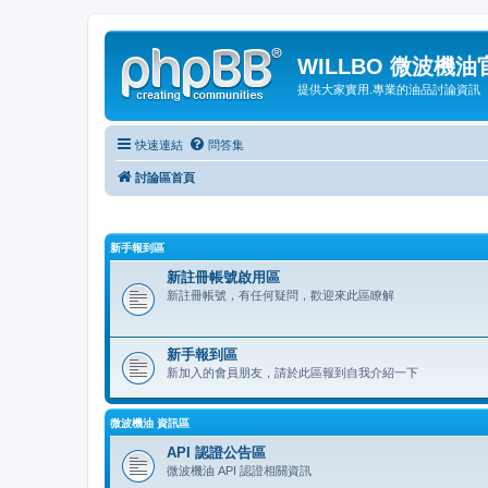
WILLBO 微波機
提供大家實用.專業的油品討論資訊
快速連結
問答集
討論區首頁
新手報到區
新註冊帳號啟用區
新註冊帳號，有任何疑問，歡迎來此區瞭解
新手報到區
新加入的會員朋友，請於此區報到自我介紹一下
微波機油 資訊區
API 認證公告區
微波機油 API 認證相關資訊