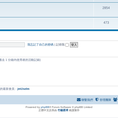
2854
473
我忘記了自己的密碼
|
記得我
過去 1 分鐘內使用者的活動記錄)
們的最新會員：
jmUselm
聯繫我們
管理團隊
Powered by
phpBB
® Forum Software © phpBB Limited
正體中文語系由
竹貓星球
維護製作