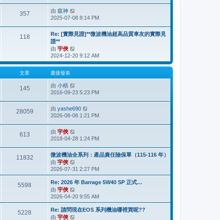
最
由
瘟神
檢
後
357
2025-07-08 8:14 PM
視
發
最
表
後
Re: [實際見證]**微波機油超高品質車友的實際見
118
發
證**
表
由
宇俠
檢
2024-12-20 9:12 AM
視
最
後
文章
最後發表
發
由
小梧
表
檢
145
2016-09-23 5:23 PM
視
最
後
由
yashe690
檢
28059
發
2026-08-08 1:21 PM
視
表
最
後
由
宇俠
檢
613
發
2018-04-28 1:24 PM
視
表
最
後
微波機油全系列：產品責任險保單（115-116 年）
11832
發
由
宇俠
檢
表
2026-07-31 2:27 PM
視
最
Re: 2026 年 Barrage 5W40 SP 正式…
後
5598
由
宇俠
檢
發
2026-04-20 9:55 AM
視
表
最
Re: 請問現在EOS 系列機油哪裡買呢??
後
5228
由
宇俠
檢
發