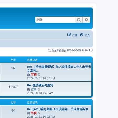
搜尋
進階搜尋
註冊
登入
現在的時間是 2026-08-09 8:16 PM
文章
最後發表
Re: 【清查幽靈帳號】加入論壇後逾 1 年內未發表
96
文章將…
由
宇俠
檢
2024-05-01 10:07 PM
視
最
Re: 微波機油何處買
後
14907
由
空白
檢
發
2024-08-18 7:46 AM
視
表
最
後
文章
最後發表
發
Re: [API 資訊] 最新 API 資訊第一手速度告訴你
表
94
由
宇俠
檢
2025-01-11 10:03 AM
視