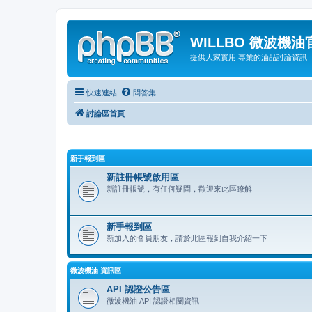
WILLBO 微波機
提供大家實用.專業的油品討論資訊
快速連結
問答集
討論區首頁
新手報到區
新註冊帳號啟用區
新註冊帳號，有任何疑問，歡迎來此區瞭解
新手報到區
新加入的會員朋友，請於此區報到自我介紹一下
微波機油 資訊區
API 認證公告區
微波機油 API 認證相關資訊