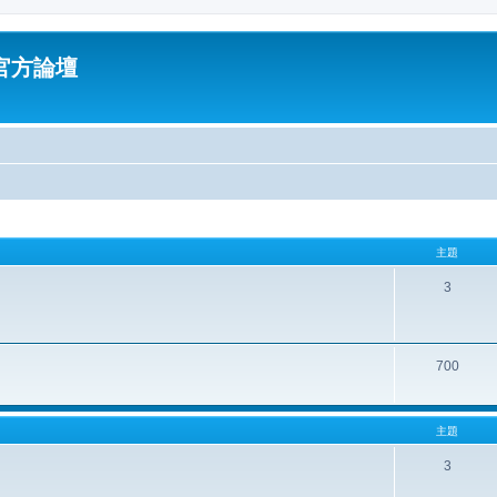
油官方論壇
主題
3
700
主題
3