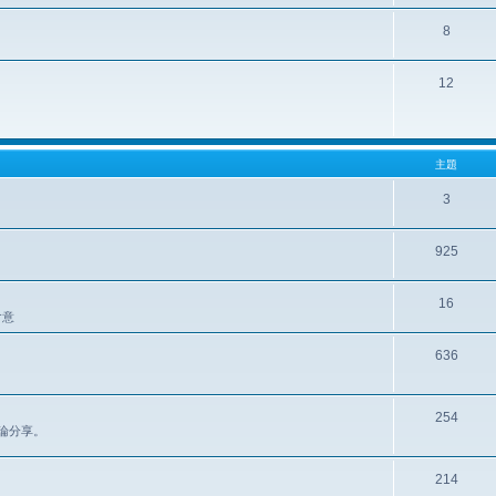
8
12
主題
3
925
16
含意
636
254
區討論分享。
214