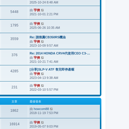
2025-10-24 8:48 AM
視
表
最
由
宇俠
檢
後
5448
2021-10-01 2:21 PM
視
發
最
表
後
由
宇俠
檢
1795
發
2025-06-26 10:35 AM
視
表
最
後
Re: 請推薦CB350RS機油
3559
發
由
宇俠
檢
表
2023-10-09 9:57 AM
視
最
Re: 2014 HONDA CRV4代使用CEO C3-…
後
376
由
宇俠
檢
發
2021-10-21 7:41 AM
視
表
最
[分享]SLP-V ATF 售完即停產喔
後
4285
由
宇俠
檢
發
2023-04-13 9:38 AM
視
表
最
由
宇俠
檢
後
231
2022-03-10 5:57 PM
視
發
最
表
後
文章
最後發表
發
表
由
howcom88
檢
1862
2018-11-19 7:53 PM
視
最
後
由
宇俠
檢
16914
發
2019-05-07 9:03 PM
視