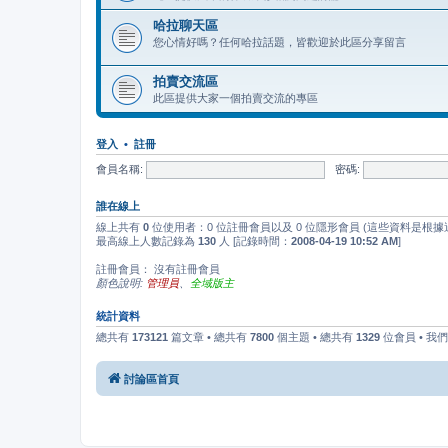
哈拉聊天區
您心情好嗎？任何哈拉話題，皆歡迎於此區分享留言
拍賣交流區
此區提供大家一個拍賣交流的專區
登入
•
註冊
會員名稱:
密碼:
誰在線上
線上共有
0
位使用者：0 位註冊會員以及 0 位隱形會員 (這些資料是根據
最高線上人數記錄為
130
人 [記錄時間：
2008-04-19 10:52 AM
]
註冊會員： 沒有註冊會員
顏色說明:
管理員
、
全域版主
統計資料
總共有
173121
篇文章 • 總共有
7800
個主題 • 總共有
1329
位會員 • 我
討論區首頁