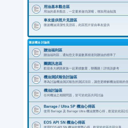
用油基本觀念區
用油的基本觀念，一定要來做功課喔，增加用油知識
車友提供照片見證區
微波機油清潔性見證區，此區照片皆由車友提供
微波機油 討論區
贈油福利區
贈油福利區，通知您文章篇數累積達到贈油的標準了
團購訊息區
歡迎各大網路家族一起累積數量，辦團購！詳情請參考
機油測試報告討論區
專為討論機油測試報告的測試項目，讓您更瞭解機油規格的
機油討論區
任何機油之相關問題，皆可於此區共同討論
Barrage / Ultra SP 機油心得區
使用 Barrage 及 Barrage Ultra 機油實際心得，歡迎於此
EOS API SN 機油心得區
使用EOS API SN 機油的實際心得，歡迎於此區共同分享。