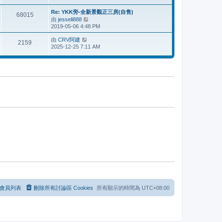
表
最
後
Re: YKK旁-全新景觀正三房(自售)
68015
發
由
jesseli888
檢
表
2019-05-06 4:48 PM
視
最
由
CRV阿建
檢
後
2159
2025-12-25 7:11 AM
視
發
最
表
後
發
表
會員列表
刪除所有討論區 Cookies
所有顯示的時間為
UTC+08:00