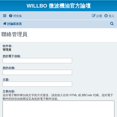
WILLBO 微波機油官方論壇
問答集
註冊
登入
搜
討論區首頁
尋
聯絡管理員
收件者:
管理員
您的電子信箱:
您的名稱:
主題:
文章內容:
這封電子郵件將以純文字的方式發送，請勿加入任何 HTML 或 BBCode 代碼。這封電子
郵件的回信信箱將設定為您的電子郵件信箱。