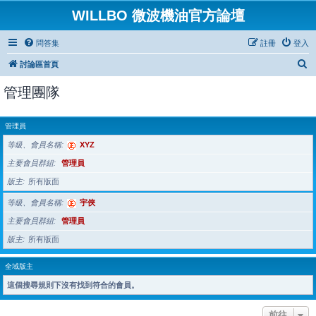
WILLBO 微波機油官方論壇
問答集
註冊
登入
搜
討論區首頁
尋
管理團隊
管理員
等級、會員名稱
XYZ
主要會員群組
管理員
版主
所有版面
等級、會員名稱
宇俠
主要會員群組
管理員
版主
所有版面
全域版主
這個搜尋規則下沒有找到符合的會員。
前往