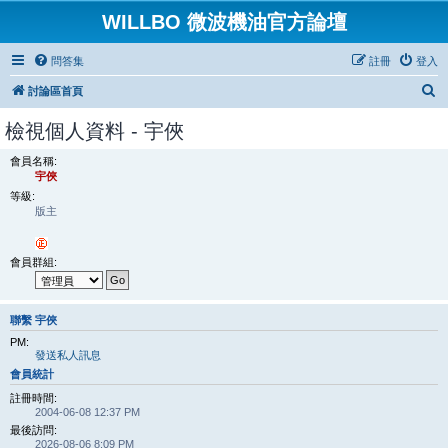
WILLBO 微波機油官方論壇
問答集
註冊
登入
搜
討論區首頁
尋
檢視個人資料 - 宇俠
會員名稱:
宇俠
等級:
版主
會員群組:
聯繫 宇俠
PM:
發送私人訊息
會員統計
註冊時間:
2004-06-08 12:37 PM
最後訪問:
2026-08-06 8:09 PM