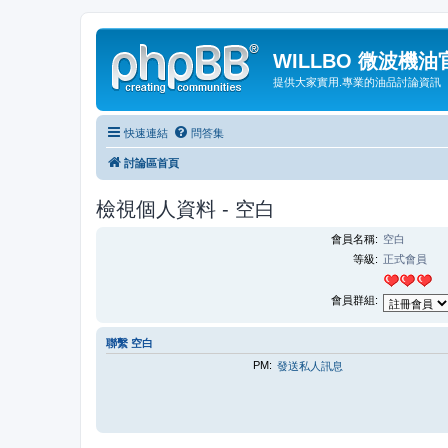
WILLBO 微波機
提供大家實用.專業的油品討論資訊
快速連結
問答集
討論區首頁
檢視個人資料 - 空白
會員名稱:
空白
等級:
正式會員
會員群組:
聯繫 空白
PM:
發送私人訊息