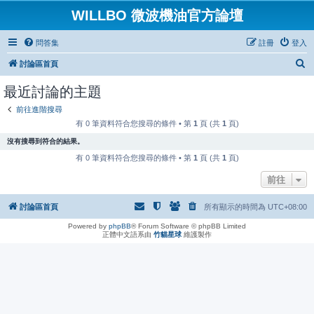
WILLBO 微波機油官方論壇
問答集
註冊
登入
搜
討論區首頁
尋
最近討論的主題
前往進階搜尋
有 0 筆資料符合您搜尋的條件 • 第
1
頁 (共
1
頁)
沒有搜尋到符合的結果。
有 0 筆資料符合您搜尋的條件 • 第
1
頁 (共
1
頁)
前往
討論區首頁
所有顯示的時間為
UTC+08:00
Powered by
phpBB
® Forum Software © phpBB Limited
正體中文語系由
竹貓星球
維護製作