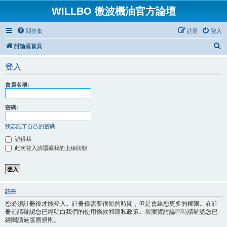
WILLBO 微波機油官方論壇
問答集
註冊
登入
搜
討論區首頁
尋
登入
會員名稱:
密碼:
我忘記了自己的密碼
記得我
此次登入請隱藏我的上線狀態
註冊
您必須註冊後才能登入。註冊僅需要很短的時間，但是會給您更多的權限。在註
冊前請確認您已經明白我們的使用條款和隱私政策。當瀏覽討論區時請確認您已
經閱讀過版面規則。