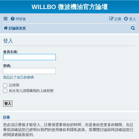
WILLBO 微波機油官方論壇
問答集
註冊
登入
搜
討論區首頁
尋
登入
會員名稱:
密碼:
我忘記了自己的密碼
記得我
此次登入請隱藏我的上線狀態
註冊
您必須註冊後才能登入。註冊僅需要很短的時間，但是會給您更多的權限。在註
冊前請確認您已經明白我們的使用條款和隱私政策。當瀏覽討論區時請確認您已
經閱讀過版面規則。