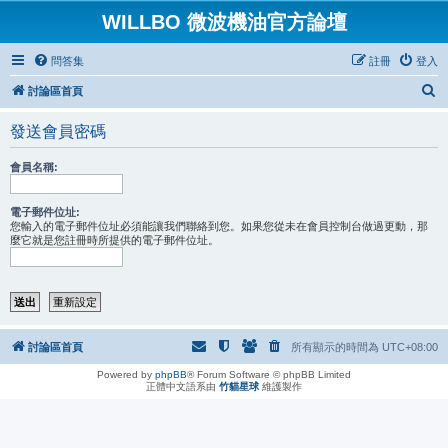
WILLBO 微波機油官方論壇
問答集
註冊
登入
搜
討論區首頁
尋
發送會員密碼
會員名稱:
電子郵件位址:
您輸入的電子郵件位址必須能讓我們聯絡到您。如果您從未在會員控制台做過更動，那
麼它就是您註冊時所提供的電子郵件位址。
討論區首頁
所有顯示的時間為
UTC+08:00
Powered by
phpBB
® Forum Software © phpBB Limited
正體中文語系由
竹貓星球
維護製作