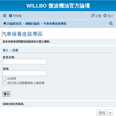
WILLBO 微波機油官方論壇
問答集
註冊
登入
搜
討論區首頁
經驗討論區
汽車保養改裝專區
尋
汽車保養改裝專區
您沒有檢視或閱讀這個版面的主題之權限。
登入
•
註冊
會員名稱:
密碼:
記得我
此次登入請隱藏我的上線狀態
這個分區沒有版面。
前往