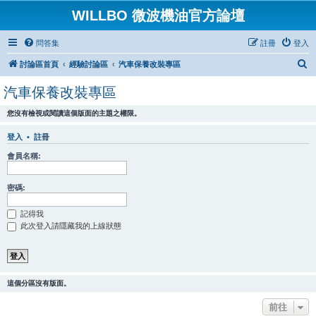
WILLBO 微波機油官方論壇
問答集
註冊
登入
搜
討論區首頁
經驗討論區
汽車保養改裝專區
尋
汽車保養改裝專區
您沒有檢視或閱讀這個版面的主題之權限。
登入
•
註冊
會員名稱:
密碼:
記得我
此次登入請隱藏我的上線狀態
這個分區沒有版面。
前往