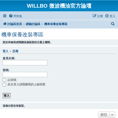
WILLBO 微波機油官方論壇
問答集
註冊
登入
搜
討論區首頁
經驗討論區
機車保養改裝專區
尋
機車保養改裝專區
您沒有檢視或閱讀這個版面的主題之權限。
登入
•
註冊
會員名稱:
密碼:
記得我
此次登入請隱藏我的上線狀態
這個分區沒有版面。
前往