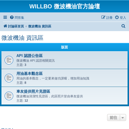
WILLBO 微波機油官方論壇
問答集
註冊
登入
搜
討論區首頁
微波機油 資訊區
尋
微波機油 資訊區
版面
API 認證公告區
微波機油 API 認證相關資訊
主題:
3
用油基本觀念區
用油的基本觀念，一定要來做功課喔，增加用油知識
主題:
8
車友提供照片見證區
微波機油清潔性見證區，此區照片皆由車友提供
主題:
12
前往