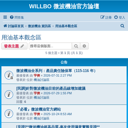
WILLBO 微波機油官方論壇
問答集
註冊
登入
搜
討論區首頁
微波機油 資訊區
用油基本觀念區
尋
用油基本觀念區
搜尋
進階搜尋
發表主題
5 個主題 • 第
1
頁 (共
1
頁)
公告
微波機油全系列：產品責任險保單（115-116 年）
最後發表 由
宇俠
«
2026-07-31 2:27 PM
發表於 位於
機油討論區
[民調]針對微波機油目前的產品線增加建議
最後發表 由
宇俠
«
2026-07-29 1:55 PM
發表於 位於
機油討論區
回覆:
6
『必看』微波機油官方網站
最後發表 由
宇俠
«
2025-10-24 8:53 AM
發表於 位於
機油討論區
[見證]**微波機油超高品質-車友使用滿意實際見證**