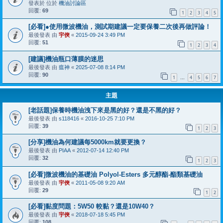
發表於 位於
機油討論區
回覆:
69
1
2
3
4
5
[必看]●使用微波機油，測試期建議一定要保養二次後再做評論！
最後發表 由
宇俠
«
2015-09-24 3:49 PM
回覆:
51
1
2
3
4
[建議]機油瓶口薄膜的迷思
最後發表 由
瘟神
«
2025-07-08 8:14 PM
回覆:
90
1
4
5
6
7
…
主題
[老話題]保養時機油洩下來是黑的好？還是不黑的好？
最後發表 由
s118416
«
2016-10-25 7:10 PM
回覆:
39
1
2
3
[分享]機油為何建議每5000km就要更換？
最後發表 由
PIAA
«
2012-07-14 12:40 PM
回覆:
32
1
2
3
[必看]微波機油的基礎油 Polyol-Esters 多元醇酯-酯類基礎油
最後發表 由
宇俠
«
2011-05-08 9:20 AM
回覆:
29
1
2
[必看]黏度問題：5W50 較黏？還是10W40？
最後發表 由
宇俠
«
2018-07-18 5:45 PM
回覆:
108