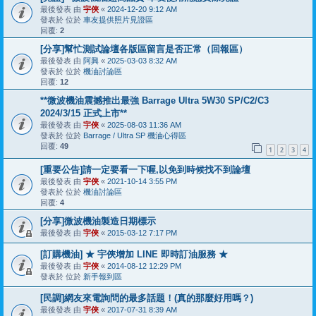
最後發表 由
宇俠
«
2024-12-20 9:12 AM
發表於 位於
車友提供照片見證區
回覆:
2
[分享]幫忙測試論壇各版區留言是否正常（回報區）
最後發表 由
阿興
«
2025-03-03 8:32 AM
發表於 位於
機油討論區
回覆:
12
**微波機油震撼推出最強 Barrage Ultra 5W30 SP/C2/C3
2024/3/15 正式上市**
最後發表 由
宇俠
«
2025-08-03 11:36 AM
發表於 位於
Barrage / Ultra SP 機油心得區
回覆:
49
1
2
3
4
[重要公告]請一定要看一下喔,以免到時候找不到論壇
最後發表 由
宇俠
«
2021-10-14 3:55 PM
發表於 位於
機油討論區
回覆:
4
[分享]微波機油製造日期標示
最後發表 由
宇俠
«
2015-03-12 7:17 PM
[訂購機油] ★ 宇俠增加 LINE 即時訂油服務 ★
最後發表 由
宇俠
«
2014-08-12 12:29 PM
發表於 位於
新手報到區
[民調]網友來電詢問的最多話題！(真的那麼好用嗎？)
最後發表 由
宇俠
«
2017-07-31 8:39 AM