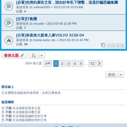
[必看]色情的廣告文宣，請勿好奇私下聯繫，這是詐騙恐嚇集團
最後發表 由
xobmw2003
«
2013-03-24 10:53 AM
回覆:
4
[分享]打氣機
最後發表 由
nocode
«
2013-03-05 11:58 PM
回覆:
7
[分享]恭喜俠大新車入庫VOLVO XC60 D4
最後發表 由
honda turbo city
«
2013-02-20 11:42 PM
回覆:
49
1
2
3
4
發表主題
第
1
頁 (共
72
頁)
1
2
3
4
5
72
下一頁
2854 個主題
…
前往
誰在線上
正在瀏覽這個版面的使用者：沒有註冊會員
版面權限
您
不能
在這個版面發表主題
您
不能
在這個版面回覆主題
您
不能
在這個版面編輯您的文章
您
不能
在這個版面刪除您的文章