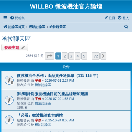
WILLBO 微波機油官方論壇
問答集
註冊
登入
搜
討論區首頁
經驗討論區
哈拉聊天區
尋
哈拉聊天區
發表主題
第
1
頁 (共
72
頁)
1
2
3
4
5
72
下一頁
2854 個主題
…
公告
微波機油全系列：產品責任險保單（115-116 年）
最後發表 由
宇俠
«
2026-07-31 2:27 PM
發表於 位於
機油討論區
[民調]針對微波機油目前的產品線增加建議
最後發表 由
宇俠
«
2026-07-29 1:55 PM
發表於 位於
機油討論區
回覆:
6
『必看』微波機油官方網站
最後發表 由
宇俠
«
2025-10-24 8:53 AM
發表於 位於
機油討論區