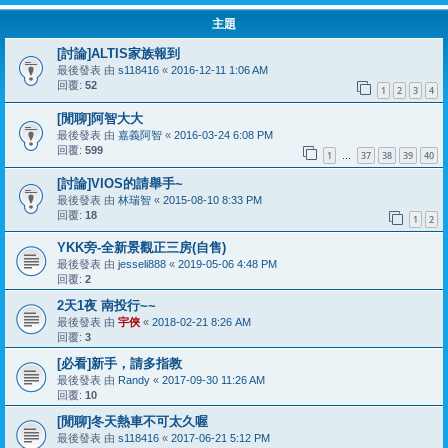
主題
[討論]ALTIS家族報到
最後發表 由
s118416
«
2016-12-11 1:06 AM
回覆:
52
1
2
3
4
[閒聊]阿智大大
最後發表 由
嘉義阿智
«
2016-03-24 6:08 PM
回覆:
599
1
37
38
39
40
…
[討論]VIOS的請舉手~
最後發表 由
林瑞智
«
2015-08-10 8:33 PM
回覆:
18
1
2
YKK旁-全新景觀正三房(自售)
最後發表 由
jesseli888
«
2019-05-06 4:48 PM
回覆:
2
2天1夜 南投行~~
最後發表 由
宇俠
«
2018-02-21 8:26 AM
回覆:
3
[必看]新手，請多指教
最後發表 由
Randy
«
2017-09-30 11:26 AM
回覆:
10
[閒聊]冬天熱車不可太久喔
最後發表 由
s118416
«
2017-06-21 5:12 PM