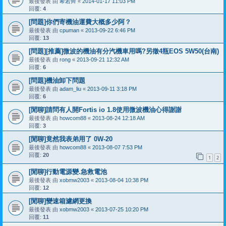
最後發表 由
希若齊
«
2014-01-17 11:03 PM
回覆:
4
[問題]你們寄機油運費大概多少阿？
最後發表 由
cpuman
«
2013-09-22 6:46 PM
回覆:
13
[問題][推薦]微波的機油有分汽機車用嗎?另徵4瓶EOS 5W50(台南)
最後發表 由
rong
«
2013-09-21 12:32 AM
回覆:
6
[問題]機油卸下問題
最後發表 由
adam_liu
«
2013-09-11 3:18 PM
回覆:
6
[閒聊]請問有人開Fortis io 1.8使用微波機油心得謝謝
最後發表 由
howcom88
«
2013-08-24 12:18 AM
回覆:
3
[閒聊]竟然我表弟用了 0W-20
最後發表 由
howcom88
«
2013-08-07 7:53 PM
回覆:
20
1
2
[閒聊]行動電源變.急救電池
最後發表 由
xobmw2003
«
2013-08-04 10:38 PM
回覆:
12
[閒聊]變速箱濾網更換
最後發表 由
xobmw2003
«
2013-07-25 10:20 PM
回覆:
11