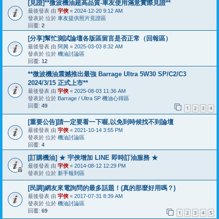
[見證]**微波機油超高品質-車友使用滿意實際見證**
最後發表 由
宇俠
«
2024-12-20 9:12 AM
發表於 位於
車友提供照片見證區
回覆:
2
[分享]幫忙測試論壇各版區留言是否正常（回報區）
最後發表 由
阿興
«
2025-03-03 8:32 AM
發表於 位於
機油討論區
回覆:
12
**微波機油震撼推出最強 Barrage Ultra 5W30 SP/C2/C3
2024/3/15 正式上市**
最後發表 由
宇俠
«
2025-08-03 11:36 AM
發表於 位於
Barrage / Ultra SP 機油心得區
回覆:
49
1
2
3
4
[重要公告]請一定要看一下喔,以免到時候找不到論壇
最後發表 由
宇俠
«
2021-10-14 3:55 PM
發表於 位於
機油討論區
回覆:
4
[訂購機油] ★ 宇俠增加 LINE 即時訂油服務 ★
最後發表 由
宇俠
«
2014-08-12 12:29 PM
發表於 位於
新手報到區
[民調]網友來電詢問的最多話題！(真的那麼好用嗎？)
最後發表 由
宇俠
«
2017-07-31 8:39 AM
發表於 位於
機油討論區
回覆:
69
1
2
3
4
5