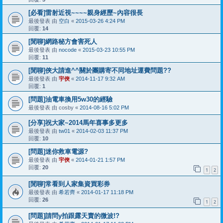
[必看]雷射近視~~~~親身經歷~內容很長
最後發表 由
空白
«
2015-03-26 4:24 PM
回覆:
14
[閒聊]網路秘方會害死人
最後發表 由
nocode
«
2015-03-23 10:55 PM
回覆:
11
[閒聊]俠大請進^^關於團購寄不同地址運費問題??
最後發表 由
宇俠
«
2014-11-17 9:32 AM
回覆:
1
[問題]油電車換用5w30的經驗
最後發表 由
cosby
«
2014-08-16 5:02 PM
[分享]祝大家~2014馬年喜事多更多
最後發表 由
tw01
«
2014-02-03 11:37 PM
回覆:
10
[問題]迷你救車電源?
最後發表 由
宇俠
«
2014-01-21 1:57 PM
回覆:
20
1
2
[閒聊]常看到人家集資買彩券
最後發表 由
希若齊
«
2014-01-17 11:18 PM
回覆:
26
1
2
[問題]請問y拍跟露天賣的微波!?