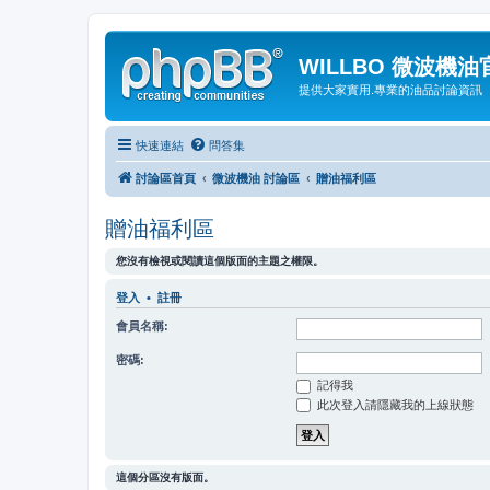
WILLBO 微波機
提供大家實用.專業的油品討論資訊
快速連結
問答集
討論區首頁
微波機油 討論區
贈油福利區
贈油福利區
您沒有檢視或閱讀這個版面的主題之權限。
登入
•
註冊
會員名稱:
密碼:
記得我
此次登入請隱藏我的上線狀態
這個分區沒有版面。