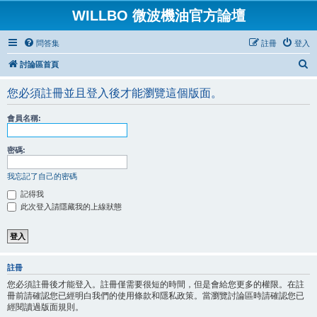
WILLBO 微波機油官方論壇
問答集
註冊
登入
搜
討論區首頁
尋
您必須註冊並且登入後才能瀏覽這個版面。
會員名稱:
密碼:
我忘記了自己的密碼
記得我
此次登入請隱藏我的上線狀態
註冊
您必須註冊後才能登入。註冊僅需要很短的時間，但是會給您更多的權限。在註
冊前請確認您已經明白我們的使用條款和隱私政策。當瀏覽討論區時請確認您已
經閱讀過版面規則。