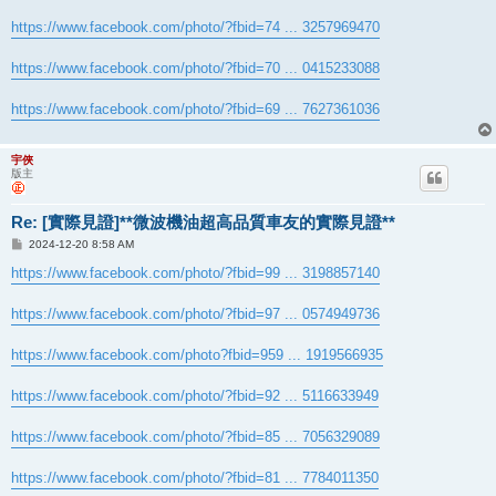
https://www.facebook.com/photo/?fbid=74 ... 3257969470
https://www.facebook.com/photo/?fbid=70 ... 0415233088
https://www.facebook.com/photo/?fbid=69 ... 7627361036
宇俠
版主
Re: [實際見證]**微波機油超高品質車友的實際見證**
文
2024-12-20 8:58 AM
章
https://www.facebook.com/photo/?fbid=99 ... 3198857140
https://www.facebook.com/photo/?fbid=97 ... 0574949736
https://www.facebook.com/photo?fbid=959 ... 1919566935
https://www.facebook.com/photo/?fbid=92 ... 5116633949
https://www.facebook.com/photo/?fbid=85 ... 7056329089
https://www.facebook.com/photo/?fbid=81 ... 7784011350