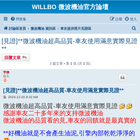
WILLBO 微波機油官方論壇
問答集
註冊
登入
搜
討論區首頁
微波機油 資訊區
車友提供照片見證區
尋
[見證]**微波機油超高品質-車友使用滿意實際見證
**
回覆文章
3 篇文章 • 第
1
頁 (共
1
頁)
宇俠
版主
[見證]**微波機油超高品質-車友使用滿意實際見證**
文
2024-12-20 8:32 AM
章
微波機油超高品質-車友使用滿意實際見證
感謝車友二十多年來的支持微波機油
微波機油的品質看的見,車友的回饋就是最真實的
**好機油就是不會產生油泥,引擎內部乾乾淨淨的