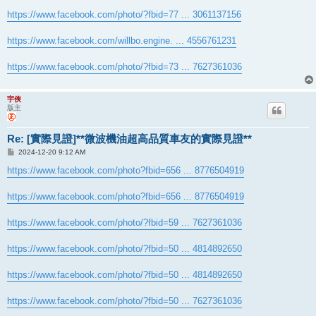
https://www.facebook.com/photo/?fbid=77 ... 3061137156
https://www.facebook.com/willbo.engine. ... 4556761231
https://www.facebook.com/photo/?fbid=73 ... 7627361036
宇俠
版主
Re: [實際見證]**微波機油超高品質車友的實際見證**
文
2024-12-20 9:12 AM
章
https://www.facebook.com/photo?fbid=656 ... 8776504919
https://www.facebook.com/photo?fbid=656 ... 8776504919
https://www.facebook.com/photo/?fbid=59 ... 7627361036
https://www.facebook.com/photo/?fbid=50 ... 4814892650
https://www.facebook.com/photo/?fbid=50 ... 4814892650
https://www.facebook.com/photo/?fbid=50 ... 7627361036