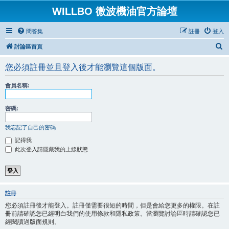
WILLBO 微波機油官方論壇
問答集
註冊
登入
搜
討論區首頁
尋
您必須註冊並且登入後才能瀏覽這個版面。
會員名稱:
密碼:
我忘記了自己的密碼
記得我
此次登入請隱藏我的上線狀態
註冊
您必須註冊後才能登入。註冊僅需要很短的時間，但是會給您更多的權限。在註
冊前請確認您已經明白我們的使用條款和隱私政策。當瀏覽討論區時請確認您已
經閱讀過版面規則。