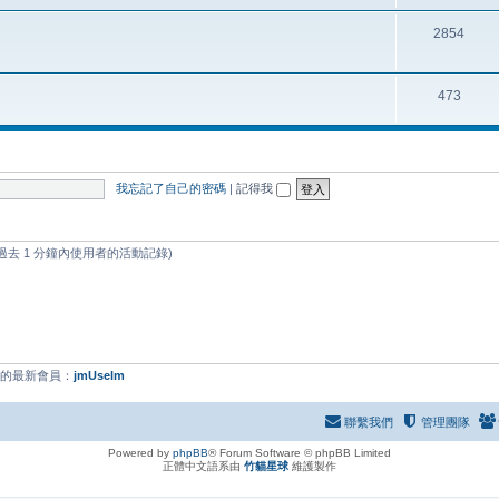
2854
473
我忘記了自己的密碼
|
記得我
過去 1 分鐘內使用者的活動記錄)
們的最新會員：
jmUselm
聯繫我們
管理團隊
Powered by
phpBB
® Forum Software © phpBB Limited
正體中文語系由
竹貓星球
維護製作