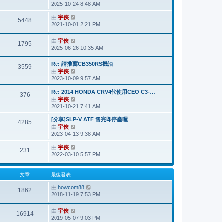
2025-10-24 8:48 AM
視
表
最
由
宇俠
檢
後
5448
2021-10-01 2:21 PM
視
發
最
表
後
由
宇俠
檢
1795
發
2025-06-26 10:35 AM
視
表
最
後
Re: 請推薦CB350RS機油
3559
發
由
宇俠
檢
表
2023-10-09 9:57 AM
視
最
Re: 2014 HONDA CRV4代使用CEO C3-…
後
376
由
宇俠
檢
發
2021-10-21 7:41 AM
視
表
最
[分享]SLP-V ATF 售完即停產喔
後
4285
由
宇俠
檢
發
2023-04-13 9:38 AM
視
表
最
由
宇俠
檢
後
231
2022-03-10 5:57 PM
視
發
最
表
後
文章
最後發表
發
表
由
howcom88
檢
1862
2018-11-19 7:53 PM
視
最
後
由
宇俠
檢
16914
發
2019-05-07 9:03 PM
視