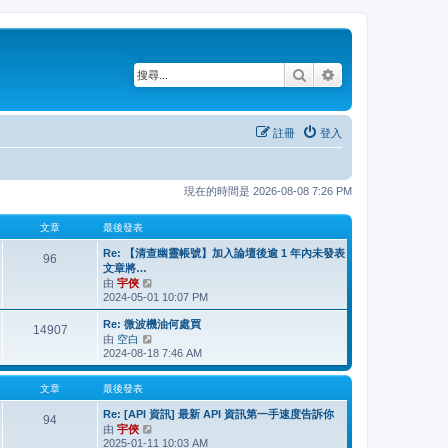
搜尋
進階搜尋
註冊
登入
現在的時間是 2026-08-08 7:26 PM
文章
最後發表
Re: 【清查幽靈帳號】加入論壇後逾 1 年內未發表
96
文章將…
由
宇俠
檢
2024-05-01 10:07 PM
視
最
Re: 微波機油何處買
後
14907
由
空白
檢
發
2024-08-18 7:46 AM
視
表
最
後
文章
最後發表
發
Re: [API 資訊] 最新 API 資訊第一手速度告訴你
表
94
由
宇俠
檢
2025-01-11 10:03 AM
視