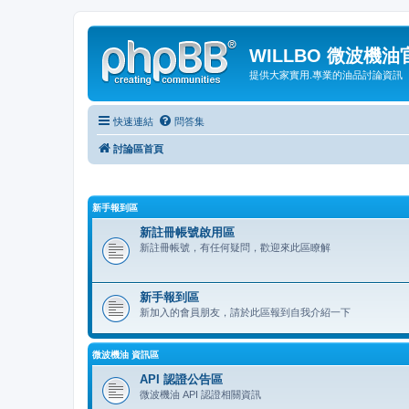
WILLBO 微波機
提供大家實用.專業的油品討論資訊
快速連結
問答集
討論區首頁
新手報到區
新註冊帳號啟用區
新註冊帳號，有任何疑問，歡迎來此區瞭解
新手報到區
新加入的會員朋友，請於此區報到自我介紹一下
微波機油 資訊區
API 認證公告區
微波機油 API 認證相關資訊