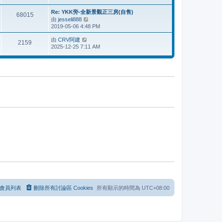
表
最
後
Re: YKK旁-全新景觀正三房(自售)
68015
發
由
jesseli888
檢
表
2019-05-06 4:48 PM
視
最
由
CRV阿建
檢
後
2159
2025-12-25 7:11 AM
視
發
最
表
後
發
表
會員列表
刪除所有討論區 Cookies
所有顯示的時間為
UTC+08:00