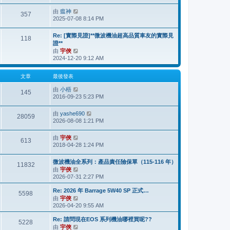
最
由
瘟神
檢
後
357
2025-07-08 8:14 PM
視
發
最
表
後
Re: [實際見證]**微波機油超高品質車友的實際見
118
發
證**
表
由
宇俠
檢
2024-12-20 9:12 AM
視
最
後
文章
最後發表
發
由
小梧
表
檢
145
2016-09-23 5:23 PM
視
最
後
由
yashe690
檢
28059
發
2026-08-08 1:21 PM
視
表
最
後
由
宇俠
檢
613
發
2018-04-28 1:24 PM
視
表
最
後
微波機油全系列：產品責任險保單（115-116 年）
11832
發
由
宇俠
檢
表
2026-07-31 2:27 PM
視
最
Re: 2026 年 Barrage 5W40 SP 正式…
後
5598
由
宇俠
檢
發
2026-04-20 9:55 AM
視
表
最
Re: 請問現在EOS 系列機油哪裡買呢??
後
5228
由
宇俠
檢
發