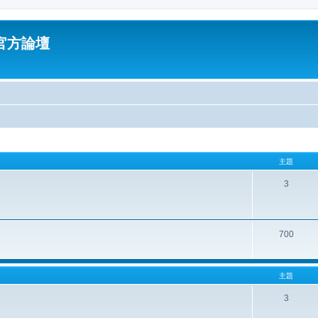
油官方論壇
主題
3
700
主題
3