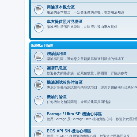
用油基本觀念區
用油的基本觀念，一定要來做功課喔，增加用油知識
車友提供照片見證區
微波機油清潔性見證區，此區照片皆由車友提供
微波機油 討論區
贈油福利區
贈油福利區，通知您文章篇數累積達到贈油的標準了
團購訊息區
歡迎各大網路家族一起累積數量，辦團購！詳情請參考
機油測試報告討論區
專為討論機油測試報告的測試項目，讓您更瞭解機油規格的
機油討論區
任何機油之相關問題，皆可於此區共同討論
Barrage / Ultra SP 機油心得區
使用 Barrage 及 Barrage Ultra 機油實際心得，歡迎於此
EOS API SN 機油心得區
使用EOS API SN 機油的實際心得，歡迎於此區共同分享。