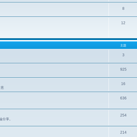
8
12
主題
3
925
16
含意
636
254
區討論分享。
214