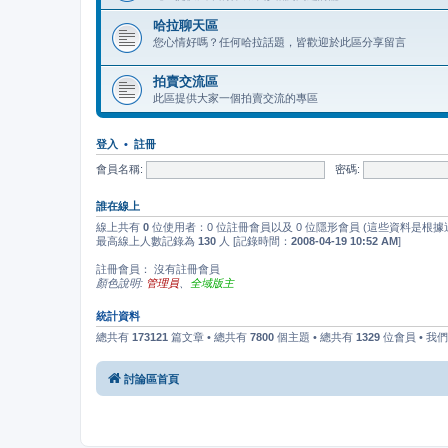
哈拉聊天區
您心情好嗎？任何哈拉話題，皆歡迎於此區分享留言
拍賣交流區
此區提供大家一個拍賣交流的專區
登入
•
註冊
會員名稱:
密碼:
誰在線上
線上共有
0
位使用者：0 位註冊會員以及 0 位隱形會員 (這些資料是根據
最高線上人數記錄為
130
人 [記錄時間：
2008-04-19 10:52 AM
]
註冊會員： 沒有註冊會員
顏色說明:
管理員
、
全域版主
統計資料
總共有
173121
篇文章 • 總共有
7800
個主題 • 總共有
1329
位會員 • 我
討論區首頁