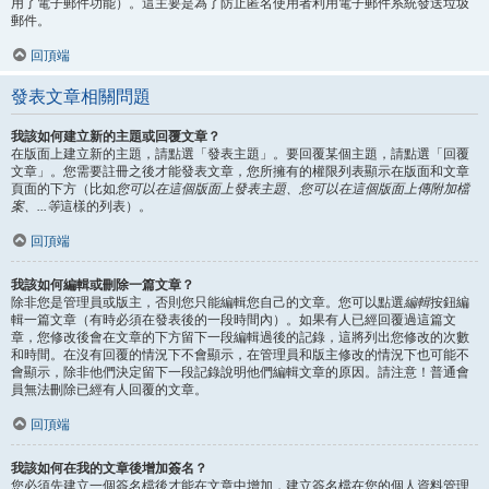
用了電子郵件功能）。這主要是為了防止匿名使用者利用電子郵件系統發送垃圾
郵件。
回頂端
發表文章相關問題
我該如何建立新的主題或回覆文章？
在版面上建立新的主題，請點選「發表主題」。要回覆某個主題，請點選「回覆
文章」。您需要註冊之後才能發表文章，您所擁有的權限列表顯示在版面和文章
頁面的下方（比如
您可以在這個版面上發表主題、您可以在這個版面上傳附加檔
案、...等
這樣的列表）。
回頂端
我該如何編輯或刪除一篇文章？
除非您是管理員或版主，否則您只能編輯您自己的文章。您可以點選
編輯
按鈕編
輯一篇文章（有時必須在發表後的一段時間內）。如果有人已經回覆過這篇文
章，您修改後會在文章的下方留下一段編輯過後的記錄，這將列出您修改的次數
和時間。在沒有回覆的情況下不會顯示，在管理員和版主修改的情況下也可能不
會顯示，除非他們決定留下一段記錄說明他們編輯文章的原因。請注意！普通會
員無法刪除已經有人回覆的文章。
回頂端
我該如何在我的文章後增加簽名？
您必須先建立一個簽名檔後才能在文章中增加，建立簽名檔在您的個人資料管理