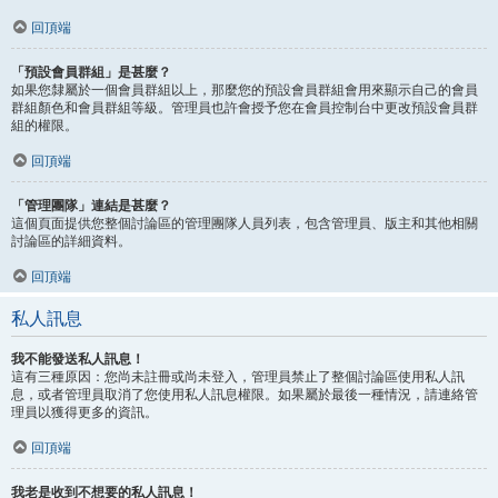
回頂端
「預設會員群組」是甚麼？
如果您隸屬於一個會員群組以上，那麼您的預設會員群組會用來顯示自己的會員
群組顏色和會員群組等級。管理員也許會授予您在會員控制台中更改預設會員群
組的權限。
回頂端
「管理團隊」連結是甚麼？
這個頁面提供您整個討論區的管理團隊人員列表，包含管理員、版主和其他相關
討論區的詳細資料。
回頂端
私人訊息
我不能發送私人訊息！
這有三種原因：您尚未註冊或尚未登入，管理員禁止了整個討論區使用私人訊
息，或者管理員取消了您使用私人訊息權限。如果屬於最後一種情況，請連絡管
理員以獲得更多的資訊。
回頂端
我老是收到不想要的私人訊息！