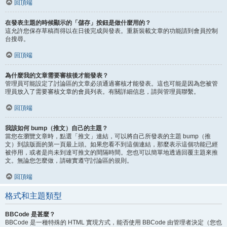
回頂端
在發表主題的時候顯示的「儲存」按鈕是做什麼用的？
這允許您保存草稿而得以在日後完成與發表。重新裝載文章的功能請到會員控制
台搜尋。
回頂端
為什麼我的文章需要審核後才能發表？
管理員可能設定了討論區的文章必須通過審核才能發表。這也可能是因為您被管
理員放入了需要審核文章的會員列表。有關詳細信息，請與管理員聯繫。
回頂端
我該如何 bump（推文）自己的主題？
當您在瀏覽文章時，點選「推文」連結，可以將自己所發表的主題 bump（推
文）到該版面的第一頁最上頭。如果您看不到這個連結，那麼表示這個功能已經
被停用，或者是尚未到達可推文的間隔時間。您也可以簡單地透過回覆主題來推
文。無論您怎麼做，請確實遵守討論區的規則。
回頂端
格式和主題類型
BBCode 是甚麼？
BBCode 是一種特殊的 HTML 實現方式，能否使用 BBCode 由管理者決定（您也