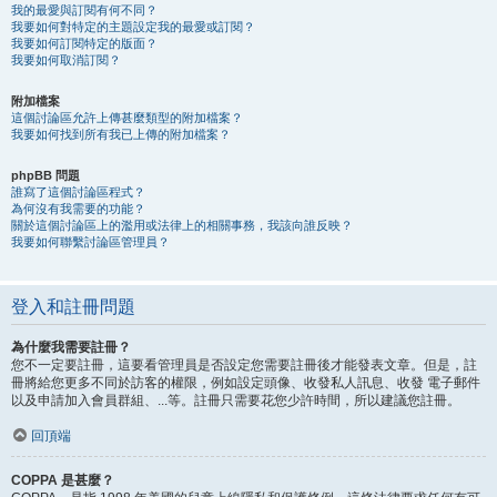
我的最愛與訂閱有何不同？
我要如何對特定的主題設定我的最愛或訂閱？
我要如何訂閱特定的版面？
我要如何取消訂閱？
附加檔案
這個討論區允許上傳甚麼類型的附加檔案？
我要如何找到所有我已上傳的附加檔案？
phpBB 問題
誰寫了這個討論區程式？
為何沒有我需要的功能？
關於這個討論區上的濫用或法律上的相關事務，我該向誰反映？
我要如何聯繫討論區管理員？
登入和註冊問題
為什麼我需要註冊？
您不一定要註冊，這要看管理員是否設定您需要註冊後才能發表文章。但是，註
冊將給您更多不同於訪客的權限，例如設定頭像、收發私人訊息、收發 電子郵件
以及申請加入會員群組、...等。註冊只需要花您少許時間，所以建議您註冊。
回頂端
COPPA 是甚麼？