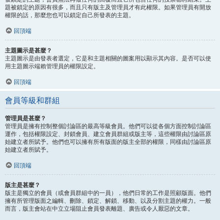
題被鎖定的原因有很多，而且只有版主及管理員才有此權限。如果管理員有開放
權限的話，那麼您也可以鎖定自己所發表的主題。
回頂端
主題圖示是甚麼？
主題圖示是由發表者選定，它是和主題相關的圖案用以顯示其內容。是否可以使
用主題圖示端賴管理員的權限設定。
回頂端
會員等級和群組
管理員是甚麼？
管理員是擁有控制整個討論區的最高等級會員。他們可以從各個方面控制討論區
運作，包括權限設定、封鎖會員、建立會員群組或版主等，這些權限由討論區原
始建立者所賦予。他們也可以擁有所有版面的版主全部的權限，同樣由討論區原
始建立者所賦予。
回頂端
版主是甚麼？
版主是獨立的會員（或會員群組中的一員），他們日常的工作是照顧版面。他們
擁有所管理版面之編輯、刪除、鎖定、解鎖、移動、以及分割主題的權力。一般
而言，版主會站在中立立場阻止會員發表離題、廣告或令人厭惡的文章。