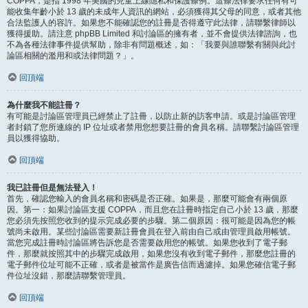
COPPA，是指 1998 年美國的兒童上線隱私和保護條例。這條法律要求任何有可
能收集年齡小於 13 歲的未成年人資訊的網站，必須獲得其父母的同意，或者其他
合法監護人的容許。如果您不能確認您的註冊是否得遵守此法律，請聯繫律師以
獲得援助。請注意 phpBB Limited 和討論區的擁有者，並不會提供法律諮詢，也
不為各種法律事件提供幫助，除非有問題概述，如：「我要與誰聯繫有關與此討
論區相關的濫用和或法律問題？」。
回頂端
為什麼我不能註冊？
有可能是討論區管理員已經禁止了註冊，以防止新的訪客申請。或是討論區管理
者封鎖了您所連線的 IP 位址或者禁用您想要註冊的會員名稱。請聯繫討論區管理
員以獲得協助。
回頂端
我已註冊但是無法登入！
首先，確認您輸入的會員名稱和密碼是否正確。如果是，那麼可能會有兩個原
因。第一：如果討論區支援 COPPA，而且您在註冊時指定自己小於 13 歲，那麼
您必須先按照您收到的提示完成必要的步驟。第二個原因：很可能是因為您的帳
號尚未啟用。某些討論區需要新註冊會員在登入前由自己或由管理員啟用帳號。
當您完成註冊時討論區將告訴您是否需要啟用您的帳號。如果您收到了電子郵
件，那麼就按照其中的步驟完成啟用，如果您沒有收到電子郵件，那麼您註冊的
電子郵件位址可能不正確，或者是被當作是廣告信而過濾掉。如果您確信電子郵
件位址沒錯，那麼請聯繫管理員。
回頂端