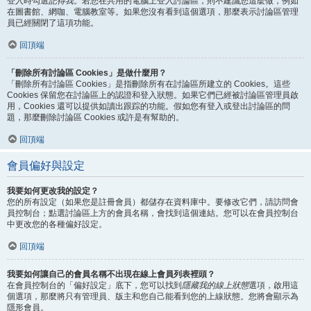
登入時勾選
記得我
。若您在共用的電腦上登入討論區，則不建議您這麼做，例如
在圖書館、網咖、電腦教室等。如果您沒有看到這個選項，那麼表示討論區管理
員已經關閉了這項功能。
回頂端
「刪除所有討論區 Cookies」是做什麼用？
「刪除所有討論區 Cookies」是指刪除所有在討論區所建立的 Cookies。這些
Cookies 保留您在討論區上的認證和登入狀態。如果它們已經被討論區管理員啟
用，Cookies 還可以提供如讀出跟踪的功能。假如您有登入或登出討論區的問
題，那麼刪除討論區 Cookies 或許是有幫助的。
回頂端
會員偏好與設定
我要如何更改我的設定？
您的所有設定（如果您是註冊會員）都儲存在資料庫中。要修改它們，請訪問會
員控制台；點選討論區上方的會員名稱，會找到這個連結。您可以在會員控制台
中更改您的各種偏好設定。
回頂端
我要如何讓自己的會員名稱不出現在線上會員列表裡頭？
在會員控制台的「偏好設定」底下，您可以找到
隱藏我的線上狀態
選項，啟用這
個選項，那麼將只有管理員、版主和您自己能看到您的上線狀態。您將會顯示為
隱形會員。