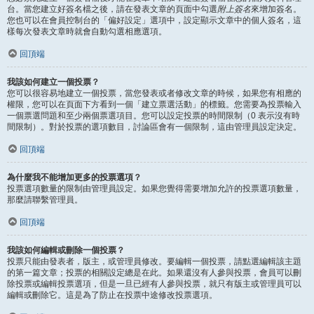
台。當您建立好簽名檔之後，請在發表文章的頁面中勾選
附上簽名
來增加簽名。
您也可以在會員控制台的「偏好設定」選項中，設定顯示文章中的個人簽名，這
樣每次發表文章時就會自動勾選相應選項。
回頂端
我該如何建立一個投票？
您可以很容易地建立一個投票，當您發表或者修改文章的時候，如果您有相應的
權限，您可以在頁面下方看到一個「建立票選活動」的標籤。您需要為投票輸入
一個票選問題和至少兩個票選項目。您可以設定投票的時間限制（0 表示沒有時
間限制）。對於投票的選項數目，討論區會有一個限制，這由管理員設定決定。
回頂端
為什麼我不能增加更多的投票選項？
投票選項數量的限制由管理員設定。如果您覺得需要增加允許的投票選項數量，
那麼請聯繫管理員。
回頂端
我該如何編輯或刪除一個投票？
投票只能由發表者，版主，或管理員修改。要編輯一個投票，請點選編輯該主題
的第一篇文章；投票的相關設定總是在此。如果還沒有人參與投票，會員可以刪
除投票或編輯投票選項，但是一旦已經有人參與投票，就只有版主或管理員可以
編輯或刪除它。這是為了防止在投票中途修改投票選項。