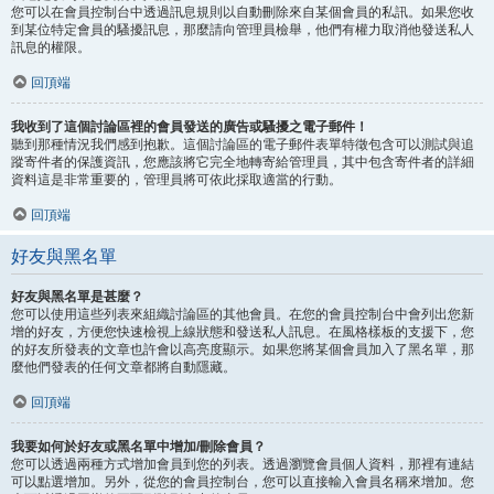
您可以在會員控制台中透過訊息規則以自動刪除來自某個會員的私訊。如果您收
到某位特定會員的騷擾訊息，那麼請向管理員檢舉，他們有權力取消他發送私人
訊息的權限。
回頂端
我收到了這個討論區裡的會員發送的廣告或騷擾之電子郵件！
聽到那種情況我們感到抱歉。這個討論區的電子郵件表單特徵包含可以測試與追
蹤寄件者的保護資訊，您應該將它完全地轉寄給管理員，其中包含寄件者的詳細
資料這是非常重要的，管理員將可依此採取適當的行動。
回頂端
好友與黑名單
好友與黑名單是甚麼？
您可以使用這些列表來組織討論區的其他會員。在您的會員控制台中會列出您新
增的好友，方便您快速檢視上線狀態和發送私人訊息。在風格樣板的支援下，您
的好友所發表的文章也許會以高亮度顯示。如果您將某個會員加入了黑名單，那
麼他們發表的任何文章都將自動隱藏。
回頂端
我要如何於好友或黑名單中增加/刪除會員？
您可以透過兩種方式增加會員到您的列表。透過瀏覽會員個人資料，那裡有連結
可以點選增加。另外，從您的會員控制台，您可以直接輸入會員名稱來增加。您