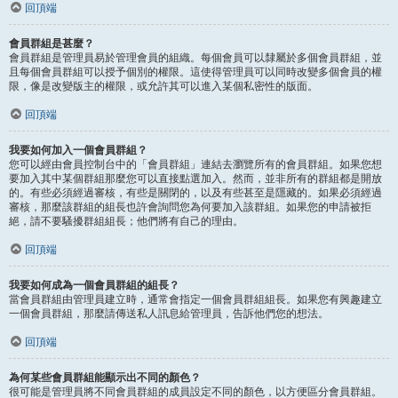
回頂端
會員群組是甚麼？
會員群組是管理員易於管理會員的組織。每個會員可以隸屬於多個會員群組，並
且每個會員群組可以授予個別的權限。這使得管理員可以同時改變多個會員的權
限，像是改變版主的權限，或允許其可以進入某個私密性的版面。
回頂端
我要如何加入一個會員群組？
您可以經由會員控制台中的「會員群組」連結去瀏覽所有的會員群組。如果您想
要加入其中某個群組那麼您可以直接點選加入。然而，並非所有的群組都是開放
的。有些必須經過審核，有些是關閉的，以及有些甚至是隱藏的。如果必須經過
審核，那麼該群組的組長也許會詢問您為何要加入該群組。如果您的申請被拒
絕，請不要騷擾群組組長；他們將有自己的理由。
回頂端
我要如何成為一個會員群組的組長？
當會員群組由管理員建立時，通常會指定一個會員群組組長。如果您有興趣建立
一個會員群組，那麼請傳送私人訊息給管理員，告訴他們您的想法。
回頂端
為何某些會員群組能顯示出不同的顏色？
很可能是管理員將不同會員群組的成員設定不同的顏色，以方便區分會員群組。