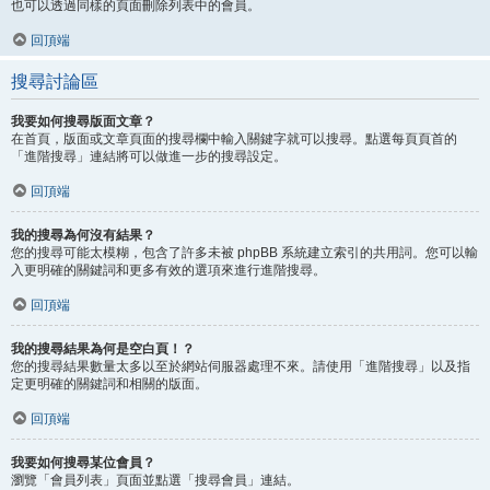
也可以透過同樣的頁面刪除列表中的會員。
回頂端
搜尋討論區
我要如何搜尋版面文章？
在首頁，版面或文章頁面的搜尋欄中輸入關鍵字就可以搜尋。點選每頁頁首的
「進階搜尋」連結將可以做進一步的搜尋設定。
回頂端
我的搜尋為何沒有結果？
您的搜尋可能太模糊，包含了許多未被 phpBB 系統建立索引的共用詞。您可以輸
入更明確的關鍵詞和更多有效的選項來進行進階搜尋。
回頂端
我的搜尋結果為何是空白頁！？
您的搜尋結果數量太多以至於網站伺服器處理不來。請使用「進階搜尋」以及指
定更明確的關鍵詞和相關的版面。
回頂端
我要如何搜尋某位會員？
瀏覽「會員列表」頁面並點選「搜尋會員」連結。