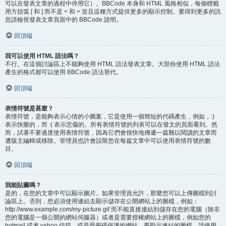
可以在發表文章的過程中停用它）。BBCode 本身和 HTML 風格相似，每個標籤
用方括弧 [ 和 ] 而不是 < 和 > 並且這種方式提供更多的顯示控制。要得到更多的訊
息請檢視發表文章頁面中的 BBCode 說明。
回頂端
我可以使用 HTML 語法嗎？
不行。在這個討論區上不能夠使用 HTML 語法發表文章。大部份使用 HTML 語法
產生的格式都可以使用 BBCode 語法替代。
回頂端
表情符號是甚麼？
表情符號，是能夠表示心情的小圖案，它是使用一個簡短的代碼產生，例如，:)
表示快樂的，而 :( 表示悲傷的。所有表情符號的列表可以在發文的頁面看到。然
而，試著不要過度使用表情符號，因為它們會很快地傳遞一篇難以閱讀的文章而
遭版主編輯或移除。管理員也許會設限您在每篇文章中可以使用表情符號的數
目。
回頂端
我能貼圖嗎？
是的，在您的文章中可以顯示圖片。如果管理員允許，那麼您可以上傳圖檔到討
論區上。否則，您必須使用連結去顯示儲存在公開網站上的圖檔，例如：
http://www.example.com/my-picture.gif 而不能直接連結到儲存在您的電腦（除非
您的電腦是一個公開的網站伺服器）或者是需要授權網站上的圖檔，例如您的
hotmail 或者 yahoo 信箱，或是受密碼保護的網站。要顯示連結的圖檔，請使用