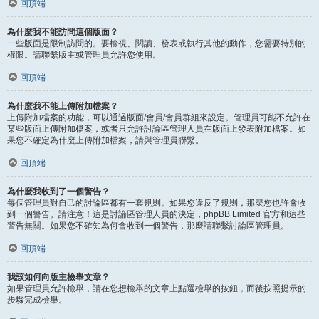
回頂端
為什麼我不能訪問這個版面？
一些版面是限制訪問的。要檢視、閱讀、發表或執行其他的動作，您需要特別的
權限。請聯繫版主或管理員允許您使用。
回頂端
為什麼我不能上傳附加檔案？
上傳附加檔案的功能，可以通過版面/會員/會員群組來設定。管理員可能不允許在
某些版面上傳附加檔案，或者只允許討論區管理人員在版面上發表附加檔案。如
果您不確定為什麼上傳附加檔案，請與管理員聯繫。
回頂端
為什麼我收到了一個警告？
每個管理員對自己的討論區都有一套規則。如果您違反了規則，那麼您也許會收
到一個警告。請注意！這是討論區管理人員的決定，phpBB Limited 官方和這些
警告無關。如果您不確知為何會收到一個警告，那麼請聯繫討論區管理員。
回頂端
我該如何向版主檢舉文章？
如果管理員允許檢舉，請在您想檢舉的文章上點選檢舉的按鈕，而後按照提示的
步驟完成檢舉。