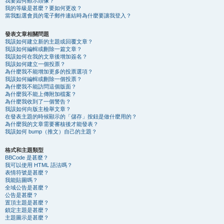
我要如何顯示頭像？
我的等級是甚麼？要如何更改？
當我點選會員的電子郵件連結時為什麼要讓我登入？
發表文章相關問題
我該如何建立新的主題或回覆文章？
我該如何編輯或刪除一篇文章？
我該如何在我的文章後增加簽名？
我該如何建立一個投票？
為什麼我不能增加更多的投票選項？
我該如何編輯或刪除一個投票？
為什麼我不能訪問這個版面？
為什麼我不能上傳附加檔案？
為什麼我收到了一個警告？
我該如何向版主檢舉文章？
在發表主題的時候顯示的「儲存」按鈕是做什麼用的？
為什麼我的文章需要審核後才能發表？
我該如何 bump（推文）自己的主題？
格式和主題類型
BBCode 是甚麼？
我可以使用 HTML 語法嗎？
表情符號是甚麼？
我能貼圖嗎？
全域公告是甚麼？
公告是甚麼？
置頂主題是甚麼？
鎖定主題是甚麼？
主題圖示是甚麼？