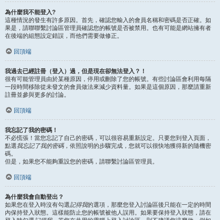
為什麼我不能登入?
這種情況的發生有許多原因。首先，確認您輸入的會員名稱和密碼是否正確。如
果是，請聯聯繫討論區管理員確認您的帳號是否被禁用。也有可能是網站擁有者
在後端的組態設定錯誤，而他們需要做修正。
回頂端
我過去已經註冊（登入）過，但是現在卻無法登入？！
很有可能管理員由於某種原因，停用或刪除了您的帳號。有些討論區會利用每隔
一段時間移除從未發文的會員做法來減少資料量。如果是這個原因，那麼請重新
註冊並參與更多的討論。
回頂端
我忘記了我的密碼！
不必慌張！當您忘記了自己的密碼，可以很容易重新設定。只要您到登入頁面，
點選
我忘記了我的密碼
，依照說明的步驟完成，您就可以很快地獲得新的隨機密
碼。
但是，如果您不能夠重設您的密碼，請聯繫討論區管理員。
回頂端
為什麼我會自動登出？
如果您在登入時沒有勾選
記得我
的選項，那麼您登入討論區後只能在一定的時間
內保持登入狀態。這樣能防止您的帳號被他人誤用。如果要保持登入狀態，請在