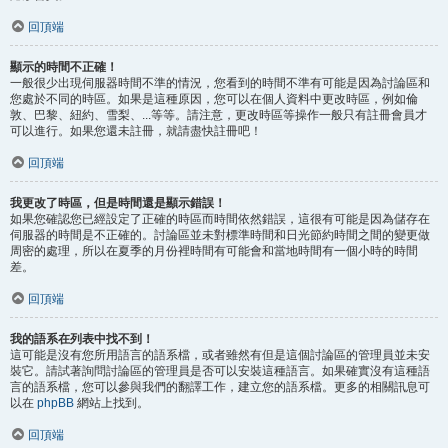
回頂端
顯示的時間不正確！
一般很少出現伺服器時間不準的情況，您看到的時間不準有可能是因為討論區和
您處於不同的時區。如果是這種原因，您可以在個人資料中更改時區，例如倫
敦、巴黎、紐約、雪梨、...等等。請注意，更改時區等操作一般只有註冊會員才
可以進行。如果您還未註冊，就請盡快註冊吧！
回頂端
我更改了時區，但是時間還是顯示錯誤！
如果您確認您已經設定了正確的時區而時間依然錯誤，這很有可能是因為儲存在
伺服器的時間是不正確的。討論區並未對標準時間和日光節約時間之間的變更做
周密的處理，所以在夏季的月份裡時間有可能會和當地時間有一個小時的時間
差。
回頂端
我的語系在列表中找不到！
這可能是沒有您所用語言的語系檔，或者雖然有但是這個討論區的管理員並未安
裝它。請試著詢問討論區的管理員是否可以安裝這種語言。如果確實沒有這種語
言的語系檔，您可以參與我們的翻譯工作，建立您的語系檔。更多的相關訊息可
以在
phpBB
網站上找到。
回頂端