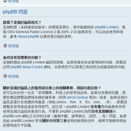
回頂端
phpBB 問題
誰寫了這個討論區程式？
這個軟體（未經修改的版本）的開發及釋出，著作版權歸於
phpBB Limited
。遵
循 GNU General Public Licence 2 版 (GPL-2.0) 版權宣告，可以自由使用和發
佈，參考
About phpBB
以獲得更詳細的資料。
回頂端
為何沒有我需要的功能？
這個軟體由 phpBB Limited 編寫與授權。如果您確信有必要增加的功能，那麼請
訪問
phpBB Ideas Centre
網站，在那裡您可以票選已有的想法或建議新的功能。
回頂端
關於這個討論區上的濫用或法律上的相關事務，我該向誰反映？
您可以向任何一位在「管理團隊」列表上的管理員反映。如果沒有獲得回覆，那
麼您應該聯繫該網域名稱的擁有者（利用
whois lookup
查詢）或者，如果這個討
論區是運行在免費的伺服器（例如 yahoo、free、fr、f2s、com、...等），那麼請
聯繫其管理者或違規管理部門。請注意！phpBB Limited
沒有權力
和義務來管理
使用這個討論區的會員行為。不要對 phpBB Limited 詢問
沒有直接關係
到
phpBB.com 網站之任何的法律（服務中斷、連帶責任、誹謗、...等）問題。如果
您給 phpBB Limited 寄送
關於任何第三者
使用此軟體的信件，都將可能獲得簡短
的聲明或不予回覆。