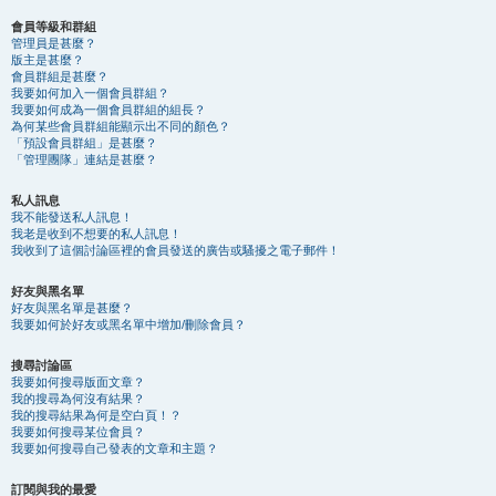
會員等級和群組
管理員是甚麼？
版主是甚麼？
會員群組是甚麼？
我要如何加入一個會員群組？
我要如何成為一個會員群組的組長？
為何某些會員群組能顯示出不同的顏色？
「預設會員群組」是甚麼？
「管理團隊」連結是甚麼？
私人訊息
我不能發送私人訊息！
我老是收到不想要的私人訊息！
我收到了這個討論區裡的會員發送的廣告或騷擾之電子郵件！
好友與黑名單
好友與黑名單是甚麼？
我要如何於好友或黑名單中增加/刪除會員？
搜尋討論區
我要如何搜尋版面文章？
我的搜尋為何沒有結果？
我的搜尋結果為何是空白頁！？
我要如何搜尋某位會員？
我要如何搜尋自己發表的文章和主題？
訂閱與我的最愛