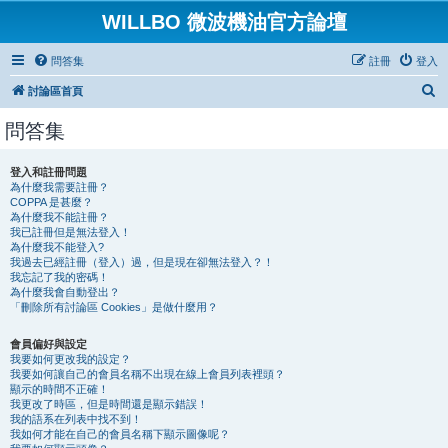
WILLBO 微波機油官方論壇
問答集
註冊
登入
搜
討論區首頁
尋
問答集
登入和註冊問題
為什麼我需要註冊？
COPPA 是甚麼？
為什麼我不能註冊？
我已註冊但是無法登入！
為什麼我不能登入?
我過去已經註冊（登入）過，但是現在卻無法登入？！
我忘記了我的密碼！
為什麼我會自動登出？
「刪除所有討論區 Cookies」是做什麼用？
會員偏好與設定
我要如何更改我的設定？
我要如何讓自己的會員名稱不出現在線上會員列表裡頭？
顯示的時間不正確！
我更改了時區，但是時間還是顯示錯誤！
我的語系在列表中找不到！
我如何才能在自己的會員名稱下顯示圖像呢？