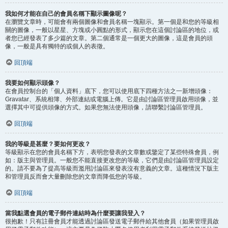
我如何才能在自己的會員名稱下顯示圖像呢？
在瀏覽文章時，可能會有兩個圖像和會員名稱一塊顯示。第一個是和您的等級相
關的圖像，一般以星星、方塊或小圓點的形式，顯示您在這個討論區的地位，或
者您已經發表了多少篇的文章。第二個通常是一個更大的圖像，這是會員的頭
像，一般是具有獨特的或個人的表徵。
回頂端
我要如何顯示頭像？
在會員控制台的「個人資料」底下，您可以使用底下四種方法之一新增頭像：
Gravatar、系統相簿、外部連結或電腦上傳。它是由討論區管理員啟用頭像，並
選擇其中可提供頭像的方式。如果您無法使用頭像，請聯繫討論區管理員。
回頂端
我的等級是甚麼？要如何更改？
等級顯示在您的會員名稱下方，表明您發表的文章數或鑒定了某些特殊會員，例
如：版主與管理員。一般您不能直接更改您的等級，它們是由討論區管理員設定
的。請不要為了提高等級而濫用討論區來發表沒有意義的文章。這種情況下版主
和管理員反而會大量刪除您的文章而降低您的等級。
回頂端
當我點選會員的電子郵件連結時為什麼要讓我登入？
很抱歉！只有註冊會員才能透過討論區發送電子郵件給其他會員（如果管理員啟