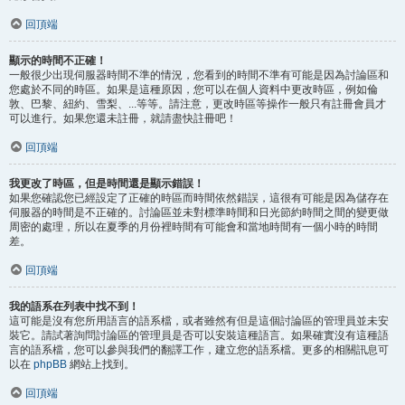
回頂端
顯示的時間不正確！
一般很少出現伺服器時間不準的情況，您看到的時間不準有可能是因為討論區和
您處於不同的時區。如果是這種原因，您可以在個人資料中更改時區，例如倫
敦、巴黎、紐約、雪梨、...等等。請注意，更改時區等操作一般只有註冊會員才
可以進行。如果您還未註冊，就請盡快註冊吧！
回頂端
我更改了時區，但是時間還是顯示錯誤！
如果您確認您已經設定了正確的時區而時間依然錯誤，這很有可能是因為儲存在
伺服器的時間是不正確的。討論區並未對標準時間和日光節約時間之間的變更做
周密的處理，所以在夏季的月份裡時間有可能會和當地時間有一個小時的時間
差。
回頂端
我的語系在列表中找不到！
這可能是沒有您所用語言的語系檔，或者雖然有但是這個討論區的管理員並未安
裝它。請試著詢問討論區的管理員是否可以安裝這種語言。如果確實沒有這種語
言的語系檔，您可以參與我們的翻譯工作，建立您的語系檔。更多的相關訊息可
以在
phpBB
網站上找到。
回頂端