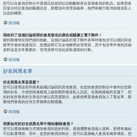
您可以在會員控制台中透過訊息規則以自動刪除來自某個會員的私訊。如果您收
到某位特定會員的騷擾訊息，那麼請向管理員檢舉，他們有權力取消他發送私人
訊息的權限。
回頂端
我收到了這個討論區裡的會員發送的廣告或騷擾之電子郵件！
聽到那種情況我們感到抱歉。這個討論區的電子郵件表單特徵包含可以測試與追
蹤寄件者的保護資訊，您應該將它完全地轉寄給管理員，其中包含寄件者的詳細
資料這是非常重要的，管理員將可依此採取適當的行動。
回頂端
好友與黑名單
好友與黑名單是甚麼？
您可以使用這些列表來組織討論區的其他會員。在您的會員控制台中會列出您新
增的好友，方便您快速檢視上線狀態和發送私人訊息。在風格樣板的支援下，您
的好友所發表的文章也許會以高亮度顯示。如果您將某個會員加入了黑名單，那
麼他們發表的任何文章都將自動隱藏。
回頂端
我要如何於好友或黑名單中增加/刪除會員？
您可以透過兩種方式增加會員到您的列表。透過瀏覽會員個人資料，那裡有連結
可以點選增加。另外，從您的會員控制台，您可以直接輸入會員名稱來增加。您