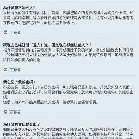
為什麼我不能登入?
這種情況的發生有許多原因。首先，確認您輸入的會員名稱和密碼是否正確。如
果是，請聯聯繫討論區管理員確認您的帳號是否被禁用。也有可能是網站擁有者
在後端的組態設定錯誤，而他們需要做修正。
回頂端
我過去已經註冊（登入）過，但是現在卻無法登入？！
很有可能管理員由於某種原因，停用或刪除了您的帳號。有些討論區會利用每隔
一段時間移除從未發文的會員做法來減少資料量。如果是這個原因，那麼請重新
註冊並參與更多的討論。
回頂端
我忘記了我的密碼！
不必慌張！當您忘記了自己的密碼，可以很容易重新設定。只要您到登入頁面，
點選
我忘記了我的密碼
，依照說明的步驟完成，您就可以很快地獲得新的隨機密
碼。
但是，如果您不能夠重設您的密碼，請聯繫討論區管理員。
回頂端
為什麼我會自動登出？
如果您在登入時沒有勾選
記得我
的選項，那麼您登入討論區後只能在一定的時間
內保持登入狀態。這樣能防止您的帳號被他人誤用。如果要保持登入狀態，請在