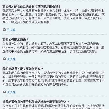
我如何才能在自己的會員名稱下顯示圖像呢？
在瀏覽文章時，可能會有兩個圖像和會員名稱一塊顯示。第一個是和您的等級相
關的圖像，一般以星星、方塊或小圓點的形式，顯示您在這個討論區的地位，或
者您已經發表了多少篇的文章。第二個通常是一個更大的圖像，這是會員的頭
像，一般是具有獨特的或個人的表徵。
回頂端
我要如何顯示頭像？
在會員控制台的「個人資料」底下，您可以使用底下四種方法之一新增頭像：
Gravatar、系統相簿、外部連結或電腦上傳。它是由討論區管理員啟用頭像，並
選擇其中可提供頭像的方式。如果您無法使用頭像，請聯繫討論區管理員。
回頂端
我的等級是甚麼？要如何更改？
等級顯示在您的會員名稱下方，表明您發表的文章數或鑒定了某些特殊會員，例
如：版主與管理員。一般您不能直接更改您的等級，它們是由討論區管理員設定
的。請不要為了提高等級而濫用討論區來發表沒有意義的文章。這種情況下版主
和管理員反而會大量刪除您的文章而降低您的等級。
回頂端
當我點選會員的電子郵件連結時為什麼要讓我登入？
很抱歉！只有註冊會員才能透過討論區發送電子郵件給其他會員（如果管理員啟