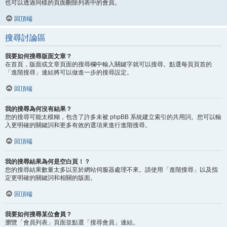
也可以透過同樣的頁面刪除列表中的會員。
回頂端
搜尋討論區
我要如何搜尋版面文章？
在首頁，版面或文章頁面的搜尋欄中輸入關鍵字就可以搜尋。點選每頁頁首的
「進階搜尋」連結將可以做進一步的搜尋設定。
回頂端
我的搜尋為何沒有結果？
您的搜尋可能太模糊，包含了許多未被 phpBB 系統建立索引的共用詞。您可以輸
入更明確的關鍵詞和更多有效的選項來進行進階搜尋。
回頂端
我的搜尋結果為何是空白頁！？
您的搜尋結果數量太多以至於網站伺服器處理不來。請使用「進階搜尋」以及指
定更明確的關鍵詞和相關的版面。
回頂端
我要如何搜尋某位會員？
瀏覽「會員列表」頁面並點選「搜尋會員」連結。