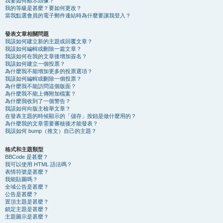
我要如何顯示頭像？
我的等級是甚麼？要如何更改？
當我點選會員的電子郵件連結時為什麼要讓我登入？
發表文章相關問題
我該如何建立新的主題或回覆文章？
我該如何編輯或刪除一篇文章？
我該如何在我的文章後增加簽名？
我該如何建立一個投票？
為什麼我不能增加更多的投票選項？
我該如何編輯或刪除一個投票？
為什麼我不能訪問這個版面？
為什麼我不能上傳附加檔案？
為什麼我收到了一個警告？
我該如何向版主檢舉文章？
在發表主題的時候顯示的「儲存」按鈕是做什麼用的？
為什麼我的文章需要審核後才能發表？
我該如何 bump（推文）自己的主題？
格式和主題類型
BBCode 是甚麼？
我可以使用 HTML 語法嗎？
表情符號是甚麼？
我能貼圖嗎？
全域公告是甚麼？
公告是甚麼？
置頂主題是甚麼？
鎖定主題是甚麼？
主題圖示是甚麼？