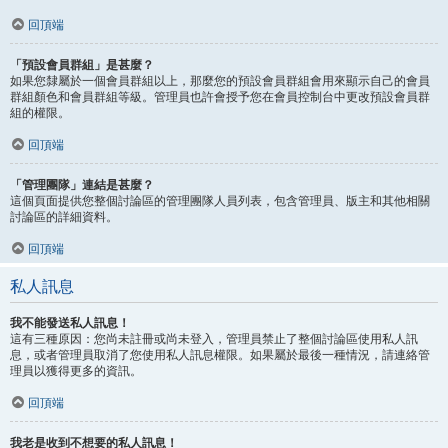
回頂端
「預設會員群組」是甚麼？
如果您隸屬於一個會員群組以上，那麼您的預設會員群組會用來顯示自己的會員
群組顏色和會員群組等級。管理員也許會授予您在會員控制台中更改預設會員群
組的權限。
回頂端
「管理團隊」連結是甚麼？
這個頁面提供您整個討論區的管理團隊人員列表，包含管理員、版主和其他相關
討論區的詳細資料。
回頂端
私人訊息
我不能發送私人訊息！
這有三種原因：您尚未註冊或尚未登入，管理員禁止了整個討論區使用私人訊
息，或者管理員取消了您使用私人訊息權限。如果屬於最後一種情況，請連絡管
理員以獲得更多的資訊。
回頂端
我老是收到不想要的私人訊息！