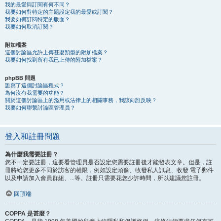
我的最愛與訂閱有何不同？
我要如何對特定的主題設定我的最愛或訂閱？
我要如何訂閱特定的版面？
我要如何取消訂閱？
附加檔案
這個討論區允許上傳甚麼類型的附加檔案？
我要如何找到所有我已上傳的附加檔案？
phpBB 問題
誰寫了這個討論區程式？
為何沒有我需要的功能？
關於這個討論區上的濫用或法律上的相關事務，我該向誰反映？
我要如何聯繫討論區管理員？
登入和註冊問題
為什麼我需要註冊？
您不一定要註冊，這要看管理員是否設定您需要註冊後才能發表文章。但是，註
冊將給您更多不同於訪客的權限，例如設定頭像、收發私人訊息、收發 電子郵件
以及申請加入會員群組、...等。註冊只需要花您少許時間，所以建議您註冊。
回頂端
COPPA 是甚麼？