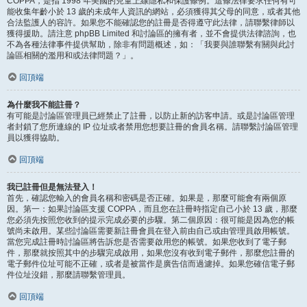
COPPA，是指 1998 年美國的兒童上線隱私和保護條例。這條法律要求任何有可
能收集年齡小於 13 歲的未成年人資訊的網站，必須獲得其父母的同意，或者其他
合法監護人的容許。如果您不能確認您的註冊是否得遵守此法律，請聯繫律師以
獲得援助。請注意 phpBB Limited 和討論區的擁有者，並不會提供法律諮詢，也
不為各種法律事件提供幫助，除非有問題概述，如：「我要與誰聯繫有關與此討
論區相關的濫用和或法律問題？」。
回頂端
為什麼我不能註冊？
有可能是討論區管理員已經禁止了註冊，以防止新的訪客申請。或是討論區管理
者封鎖了您所連線的 IP 位址或者禁用您想要註冊的會員名稱。請聯繫討論區管理
員以獲得協助。
回頂端
我已註冊但是無法登入！
首先，確認您輸入的會員名稱和密碼是否正確。如果是，那麼可能會有兩個原
因。第一：如果討論區支援 COPPA，而且您在註冊時指定自己小於 13 歲，那麼
您必須先按照您收到的提示完成必要的步驟。第二個原因：很可能是因為您的帳
號尚未啟用。某些討論區需要新註冊會員在登入前由自己或由管理員啟用帳號。
當您完成註冊時討論區將告訴您是否需要啟用您的帳號。如果您收到了電子郵
件，那麼就按照其中的步驟完成啟用，如果您沒有收到電子郵件，那麼您註冊的
電子郵件位址可能不正確，或者是被當作是廣告信而過濾掉。如果您確信電子郵
件位址沒錯，那麼請聯繫管理員。
回頂端