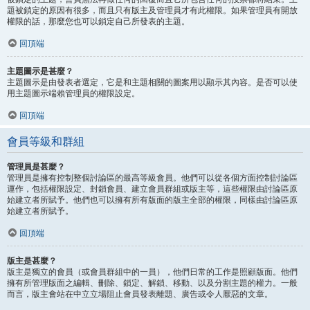
題被鎖定的原因有很多，而且只有版主及管理員才有此權限。如果管理員有開放
權限的話，那麼您也可以鎖定自己所發表的主題。
回頂端
主題圖示是甚麼？
主題圖示是由發表者選定，它是和主題相關的圖案用以顯示其內容。是否可以使
用主題圖示端賴管理員的權限設定。
回頂端
會員等級和群組
管理員是甚麼？
管理員是擁有控制整個討論區的最高等級會員。他們可以從各個方面控制討論區
運作，包括權限設定、封鎖會員、建立會員群組或版主等，這些權限由討論區原
始建立者所賦予。他們也可以擁有所有版面的版主全部的權限，同樣由討論區原
始建立者所賦予。
回頂端
版主是甚麼？
版主是獨立的會員（或會員群組中的一員），他們日常的工作是照顧版面。他們
擁有所管理版面之編輯、刪除、鎖定、解鎖、移動、以及分割主題的權力。一般
而言，版主會站在中立立場阻止會員發表離題、廣告或令人厭惡的文章。