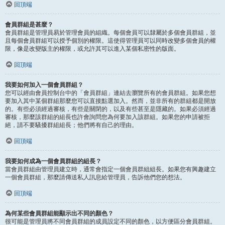
回頂端
會員群組是甚麼？
會員群組是管理員易於管理會員的組織。每個會員可以隸屬於多個會員群組，並
且每個會員群組可以授予個別的權限。這使得管理員可以同時改變多個會員的權
限，像是改變版主的權限，或允許其可以進入某個私密性的版面。
回頂端
我要如何加入一個會員群組？
您可以經由會員控制台中的「會員群組」連結去瀏覽所有的會員群組。如果您想
要加入其中某個群組那麼您可以直接點選加入。然而，並非所有的群組都是開放
的。有些必須經過審核，有些是關閉的，以及有些甚至是隱藏的。如果必須經過
審核，那麼該群組的組長也許會詢問您為何要加入該群組。如果您的申請被拒
絕，請不要騷擾群組組長；他們將有自己的理由。
回頂端
我要如何成為一個會員群組的組長？
當會員群組由管理員建立時，通常會指定一個會員群組組長。如果您有興趣建立
一個會員群組，那麼請傳送私人訊息給管理員，告訴他們您的想法。
回頂端
為何某些會員群組能顯示出不同的顏色？
很可能是管理員將不同會員群組的成員設定不同的顏色，以方便區分會員群組。