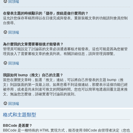
回頂端
在發表主題的時候顯示的「儲存」按鈕是做什麼用的？
這允許您保存草稿而得以在日後完成與發表。重新裝載文章的功能請到會員控制
台搜尋。
回頂端
為什麼我的文章需要審核後才能發表？
管理員可能設定了討論區的文章必須通過審核才能發表。這也可能是因為您被管
理員放入了需要審核文章的會員列表。有關詳細信息，請與管理員聯繫。
回頂端
我該如何 bump（推文）自己的主題？
當您在瀏覽文章時，點選「推文」連結，可以將自己所發表的主題 bump（推
文）到該版面的第一頁最上頭。如果您看不到這個連結，那麼表示這個功能已經
被停用，或者是尚未到達可推文的間隔時間。您也可以簡單地透過回覆主題來推
文。無論您怎麼做，請確實遵守討論區的規則。
回頂端
格式和主題類型
BBCode 是甚麼？
BBCode 是一種特殊的 HTML 實現方式，能否使用 BBCode 由管理者決定（您也