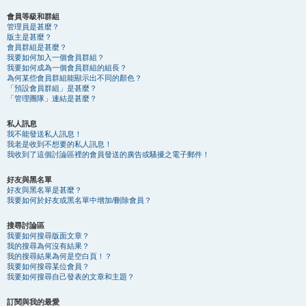
會員等級和群組
管理員是甚麼？
版主是甚麼？
會員群組是甚麼？
我要如何加入一個會員群組？
我要如何成為一個會員群組的組長？
為何某些會員群組能顯示出不同的顏色？
「預設會員群組」是甚麼？
「管理團隊」連結是甚麼？
私人訊息
我不能發送私人訊息！
我老是收到不想要的私人訊息！
我收到了這個討論區裡的會員發送的廣告或騷擾之電子郵件！
好友與黑名單
好友與黑名單是甚麼？
我要如何於好友或黑名單中增加/刪除會員？
搜尋討論區
我要如何搜尋版面文章？
我的搜尋為何沒有結果？
我的搜尋結果為何是空白頁！？
我要如何搜尋某位會員？
我要如何搜尋自己發表的文章和主題？
訂閱與我的最愛