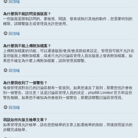
回頂端
為什麼我不能訪問這個版面？
一些版面是限制訪問的。要檢視、閱讀、發表或執行其他的動作，您需要特別的
權限。請聯繫版主或管理員允許您使用。
回頂端
為什麼我不能上傳附加檔案？
上傳附加檔案的功能，可以通過版面/會員/會員群組來設定。管理員可能不允許在
某些版面上傳附加檔案，或者只允許討論區管理人員在版面上發表附加檔案。如
果您不確定為什麼上傳附加檔案，請與管理員聯繫。
回頂端
為什麼我收到了一個警告？
每個管理員對自己的討論區都有一套規則。如果您違反了規則，那麼您也許會收
到一個警告。請注意！這是討論區管理人員的決定，phpBB Limited 官方和這些
警告無關。如果您不確知為何會收到一個警告，那麼請聯繫討論區管理員。
回頂端
我該如何向版主檢舉文章？
如果管理員允許檢舉，請在您想檢舉的文章上點選檢舉的按鈕，而後按照提示的
步驟完成檢舉。