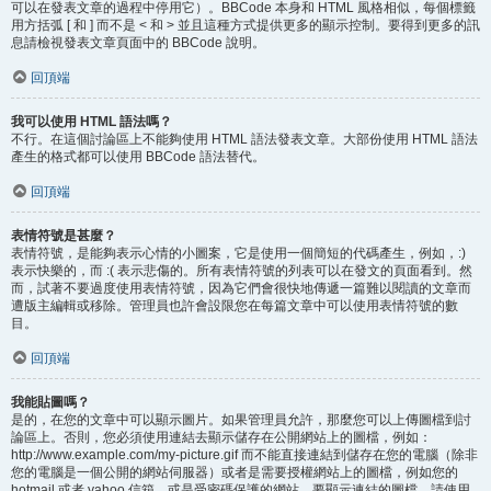
可以在發表文章的過程中停用它）。BBCode 本身和 HTML 風格相似，每個標籤
用方括弧 [ 和 ] 而不是 < 和 > 並且這種方式提供更多的顯示控制。要得到更多的訊
息請檢視發表文章頁面中的 BBCode 說明。
回頂端
我可以使用 HTML 語法嗎？
不行。在這個討論區上不能夠使用 HTML 語法發表文章。大部份使用 HTML 語法
產生的格式都可以使用 BBCode 語法替代。
回頂端
表情符號是甚麼？
表情符號，是能夠表示心情的小圖案，它是使用一個簡短的代碼產生，例如，:)
表示快樂的，而 :( 表示悲傷的。所有表情符號的列表可以在發文的頁面看到。然
而，試著不要過度使用表情符號，因為它們會很快地傳遞一篇難以閱讀的文章而
遭版主編輯或移除。管理員也許會設限您在每篇文章中可以使用表情符號的數
目。
回頂端
我能貼圖嗎？
是的，在您的文章中可以顯示圖片。如果管理員允許，那麼您可以上傳圖檔到討
論區上。否則，您必須使用連結去顯示儲存在公開網站上的圖檔，例如：
http://www.example.com/my-picture.gif 而不能直接連結到儲存在您的電腦（除非
您的電腦是一個公開的網站伺服器）或者是需要授權網站上的圖檔，例如您的
hotmail 或者 yahoo 信箱，或是受密碼保護的網站。要顯示連結的圖檔，請使用