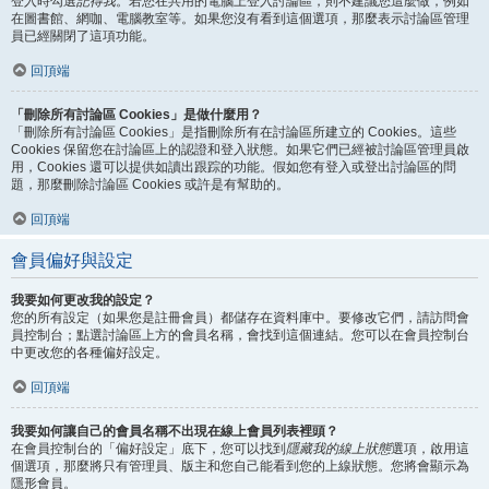
登入時勾選
記得我
。若您在共用的電腦上登入討論區，則不建議您這麼做，例如
在圖書館、網咖、電腦教室等。如果您沒有看到這個選項，那麼表示討論區管理
員已經關閉了這項功能。
回頂端
「刪除所有討論區 Cookies」是做什麼用？
「刪除所有討論區 Cookies」是指刪除所有在討論區所建立的 Cookies。這些
Cookies 保留您在討論區上的認證和登入狀態。如果它們已經被討論區管理員啟
用，Cookies 還可以提供如讀出跟踪的功能。假如您有登入或登出討論區的問
題，那麼刪除討論區 Cookies 或許是有幫助的。
回頂端
會員偏好與設定
我要如何更改我的設定？
您的所有設定（如果您是註冊會員）都儲存在資料庫中。要修改它們，請訪問會
員控制台；點選討論區上方的會員名稱，會找到這個連結。您可以在會員控制台
中更改您的各種偏好設定。
回頂端
我要如何讓自己的會員名稱不出現在線上會員列表裡頭？
在會員控制台的「偏好設定」底下，您可以找到
隱藏我的線上狀態
選項，啟用這
個選項，那麼將只有管理員、版主和您自己能看到您的上線狀態。您將會顯示為
隱形會員。