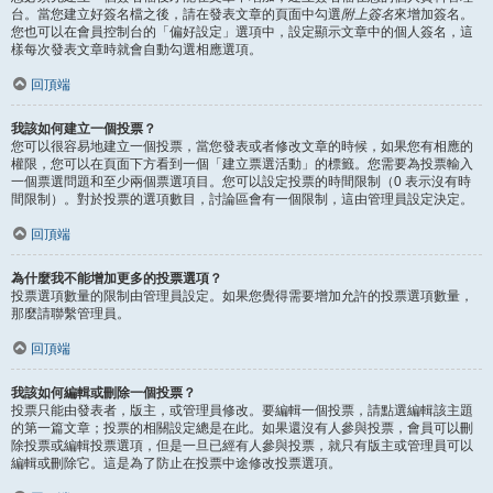
台。當您建立好簽名檔之後，請在發表文章的頁面中勾選
附上簽名
來增加簽名。
您也可以在會員控制台的「偏好設定」選項中，設定顯示文章中的個人簽名，這
樣每次發表文章時就會自動勾選相應選項。
回頂端
我該如何建立一個投票？
您可以很容易地建立一個投票，當您發表或者修改文章的時候，如果您有相應的
權限，您可以在頁面下方看到一個「建立票選活動」的標籤。您需要為投票輸入
一個票選問題和至少兩個票選項目。您可以設定投票的時間限制（0 表示沒有時
間限制）。對於投票的選項數目，討論區會有一個限制，這由管理員設定決定。
回頂端
為什麼我不能增加更多的投票選項？
投票選項數量的限制由管理員設定。如果您覺得需要增加允許的投票選項數量，
那麼請聯繫管理員。
回頂端
我該如何編輯或刪除一個投票？
投票只能由發表者，版主，或管理員修改。要編輯一個投票，請點選編輯該主題
的第一篇文章；投票的相關設定總是在此。如果還沒有人參與投票，會員可以刪
除投票或編輯投票選項，但是一旦已經有人參與投票，就只有版主或管理員可以
編輯或刪除它。這是為了防止在投票中途修改投票選項。