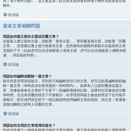
用了電子郵件功能）。這主要是為了防止匿名使用者利用電子郵件系統發送垃圾
郵件。
回頂端
發表文章相關問題
我該如何建立新的主題或回覆文章？
在版面上建立新的主題，請點選「發表主題」。要回覆某個主題，請點選「回覆
文章」。您需要註冊之後才能發表文章，您所擁有的權限列表顯示在版面和文章
頁面的下方（比如
您可以在這個版面上發表主題、您可以在這個版面上傳附加檔
案、...等
這樣的列表）。
回頂端
我該如何編輯或刪除一篇文章？
除非您是管理員或版主，否則您只能編輯您自己的文章。您可以點選
編輯
按鈕編
輯一篇文章（有時必須在發表後的一段時間內）。如果有人已經回覆過這篇文
章，您修改後會在文章的下方留下一段編輯過後的記錄，這將列出您修改的次數
和時間。在沒有回覆的情況下不會顯示，在管理員和版主修改的情況下也可能不
會顯示，除非他們決定留下一段記錄說明他們編輯文章的原因。請注意！普通會
員無法刪除已經有人回覆的文章。
回頂端
我該如何在我的文章後增加簽名？
您必須先建立一個簽名檔後才能在文章中增加，建立簽名檔在您的個人資料管理