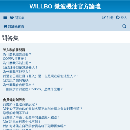
WILLBO 微波機油官方論壇
問答集
註冊
登入
搜
討論區首頁
尋
問答集
登入和註冊問題
為什麼我需要註冊？
COPPA 是甚麼？
為什麼我不能註冊？
我已註冊但是無法登入！
為什麼我不能登入?
我過去已經註冊（登入）過，但是現在卻無法登入？！
我忘記了我的密碼！
為什麼我會自動登出？
「刪除所有討論區 Cookies」是做什麼用？
會員偏好與設定
我要如何更改我的設定？
我要如何讓自己的會員名稱不出現在線上會員列表裡頭？
顯示的時間不正確！
我更改了時區，但是時間還是顯示錯誤！
我的語系在列表中找不到！
我如何才能在自己的會員名稱下顯示圖像呢？