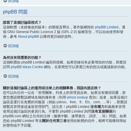
回頂端
phpBB 問題
誰寫了這個討論區程式？
這個軟體（未經修改的版本）的開發及釋出，著作版權歸於
phpBB Limited
。遵
循 GNU General Public Licence 2 版 (GPL-2.0) 版權宣告，可以自由使用和發
佈，參考
About phpBB
以獲得更詳細的資料。
回頂端
為何沒有我需要的功能？
這個軟體由 phpBB Limited 編寫與授權。如果您確信有必要增加的功能，那麼請
訪問
phpBB Ideas Centre
網站，在那裡您可以票選已有的想法或建議新的功能。
回頂端
關於這個討論區上的濫用或法律上的相關事務，我該向誰反映？
您可以向任何一位在「管理團隊」列表上的管理員反映。如果沒有獲得回覆，那
麼您應該聯繫該網域名稱的擁有者（利用
whois lookup
查詢）或者，如果這個討
論區是運行在免費的伺服器（例如 yahoo、free、fr、f2s、com、...等），那麼請
聯繫其管理者或違規管理部門。請注意！phpBB Limited
沒有權力
和義務來管理
使用這個討論區的會員行為。不要對 phpBB Limited 詢問
沒有直接關係
到
phpBB.com 網站之任何的法律（服務中斷、連帶責任、誹謗、...等）問題。如果
您給 phpBB Limited 寄送
關於任何第三者
使用此軟體的信件，都將可能獲得簡短
的聲明或不予回覆。