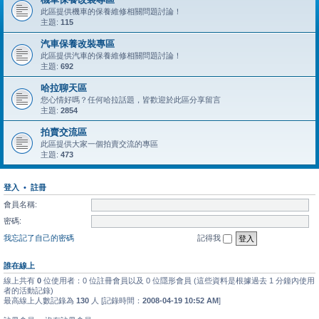
此區提供機車的保養維修相關問題討論！
主題:
115
汽車保養改裝專區
此區提供汽車的保養維修相關問題討論！
主題:
692
哈拉聊天區
您心情好嗎？任何哈拉話題，皆歡迎於此區分享留言
主題:
2854
拍賣交流區
此區提供大家一個拍賣交流的專區
主題:
473
登入
•
註冊
會員名稱:
密碼:
我忘記了自己的密碼
記得我
誰在線上
線上共有
0
位使用者：0 位註冊會員以及 0 位隱形會員 (這些資料是根據過去 1 分鐘內使用
者的活動記錄)
最高線上人數記錄為
130
人 [記錄時間：
2008-04-19 10:52 AM
]