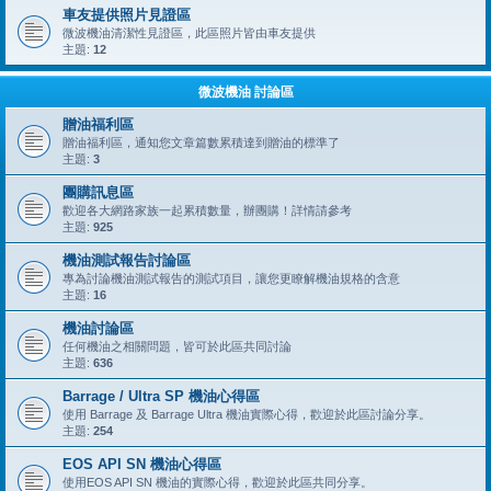
車友提供照片見證區
微波機油清潔性見證區，此區照片皆由車友提供
主題:
12
微波機油 討論區
贈油福利區
贈油福利區，通知您文章篇數累積達到贈油的標準了
主題:
3
團購訊息區
歡迎各大網路家族一起累積數量，辦團購！詳情請參考
主題:
925
機油測試報告討論區
專為討論機油測試報告的測試項目，讓您更瞭解機油規格的含意
主題:
16
機油討論區
任何機油之相關問題，皆可於此區共同討論
主題:
636
Barrage / Ultra SP 機油心得區
使用 Barrage 及 Barrage Ultra 機油實際心得，歡迎於此區討論分享。
主題:
254
EOS API SN 機油心得區
使用EOS API SN 機油的實際心得，歡迎於此區共同分享。