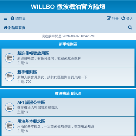
WILLBO 微波機油官方論壇
問答集
註冊
登入
搜
討論區首頁
尋
現在的時間是 2026-08-07 10:42 PM
新手報到區
新註冊帳號啟用區
新註冊帳號，有任何疑問，歡迎來此區瞭解
主題:
3
新手報到區
新加入的會員朋友，請於此區報到自我介紹一下
主題:
700
微波機油 資訊區
API 認證公告區
微波機油 API 認證相關資訊
主題:
3
用油基本觀念區
用油的基本觀念，一定要來做功課喔，增加用油知識
主題:
8