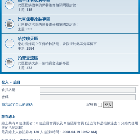
此區提供機車的保養維修相關問題討論！
主題:
115
汽車保養改裝專區
此區提供汽車的保養維修相關問題討論！
主題:
692
哈拉聊天區
您心情好嗎？任何哈拉話題，皆歡迎於此區分享留言
主題:
2854
拍賣交流區
此區提供大家一個拍賣交流的專區
主題:
473
登入
•
註冊
會員名稱:
密碼:
我忘記了自己的密碼
記得我
誰在線上
線上共有
0
位使用者：0 位註冊會員以及 0 位隱形會員 (這些資料是根據過去 1 分鐘內使用
者的活動記錄)
最高線上人數記錄為
130
人 [記錄時間：
2008-04-19 10:52 AM
]