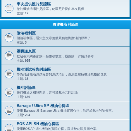
車友提供照片見證區
微波機油清潔性見證區，此區照片皆由車友提供
主題:
12
微波機油 討論區
贈油福利區
贈油福利區，通知您文章篇數累積達到贈油的標準了
主題:
3
團購訊息區
歡迎各大網路家族一起累積數量，辦團購！詳情請參考
主題:
925
機油測試報告討論區
專為討論機油測試報告的測試項目，讓您更瞭解機油規格的含意
主題:
16
機油討論區
任何機油之相關問題，皆可於此區共同討論
主題:
636
Barrage / Ultra SP 機油心得區
使用 Barrage 及 Barrage Ultra 機油實際心得，歡迎於此區討論分享。
主題:
254
EOS API SN 機油心得區
使用EOS API SN 機油的實際心得，歡迎於此區共同分享。