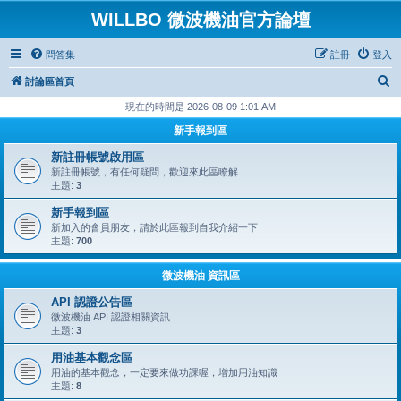
WILLBO 微波機油官方論壇
問答集
註冊
登入
搜
討論區首頁
尋
現在的時間是 2026-08-09 1:01 AM
新手報到區
新註冊帳號啟用區
新註冊帳號，有任何疑問，歡迎來此區瞭解
主題:
3
新手報到區
新加入的會員朋友，請於此區報到自我介紹一下
主題:
700
微波機油 資訊區
API 認證公告區
微波機油 API 認證相關資訊
主題:
3
用油基本觀念區
用油的基本觀念，一定要來做功課喔，增加用油知識
主題:
8