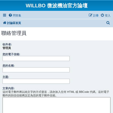
WILLBO 微波機油官方論壇
問答集
註冊
登入
搜
討論區首頁
尋
聯絡管理員
收件者:
管理員
您的電子信箱:
您的名稱:
主題:
文章內容:
這封電子郵件將以純文字的方式發送，請勿加入任何 HTML 或 BBCode 代碼。這封電子
郵件的回信信箱將設定為您的電子郵件信箱。