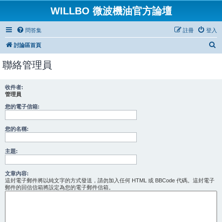
WILLBO 微波機油官方論壇
問答集
註冊
登入
搜
討論區首頁
尋
聯絡管理員
收件者:
管理員
您的電子信箱:
您的名稱:
主題:
文章內容:
這封電子郵件將以純文字的方式發送，請勿加入任何 HTML 或 BBCode 代碼。這封電子
郵件的回信信箱將設定為您的電子郵件信箱。