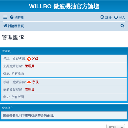
WILLBO 微波機油官方論壇
問答集
註冊
登入
搜
討論區首頁
尋
管理團隊
管理員
等級、會員名稱
XYZ
主要會員群組
管理員
版主
所有版面
等級、會員名稱
宇俠
主要會員群組
管理員
版主
所有版面
全域版主
這個搜尋規則下沒有找到符合的會員。
前往