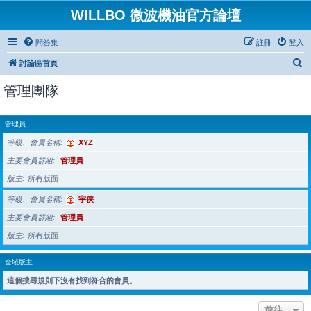
WILLBO 微波機油官方論壇
問答集
註冊
登入
搜
討論區首頁
尋
管理團隊
管理員
等級、會員名稱
XYZ
主要會員群組
管理員
版主
所有版面
等級、會員名稱
宇俠
主要會員群組
管理員
版主
所有版面
全域版主
這個搜尋規則下沒有找到符合的會員。
前往