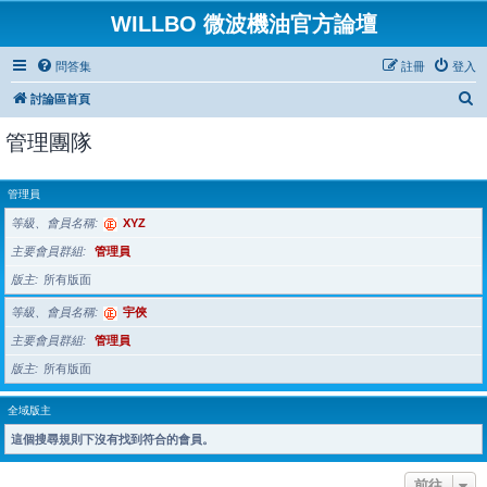
WILLBO 微波機油官方論壇
問答集
註冊
登入
搜
討論區首頁
尋
管理團隊
管理員
等級、會員名稱
XYZ
主要會員群組
管理員
版主
所有版面
等級、會員名稱
宇俠
主要會員群組
管理員
版主
所有版面
全域版主
這個搜尋規則下沒有找到符合的會員。
前往