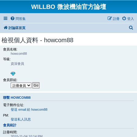
WILLBO 微波機油官方論壇
問答集
註冊
登入
搜
討論區首頁
尋
檢視個人資料 - howcom88
會員名稱:
howcom88
等級:
資深會員
會員群組:
聯繫 HOWCOM88
電子郵件位址:
發送 email 給 howcom88
PM:
發送私人訊息
會員統計
註冊時間:
2010-11-04 10:14 PM