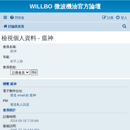
WILLBO 微波機油官方論壇
問答集
註冊
登入
搜
討論區首頁
尋
檢視個人資料 - 瘟神
會員名稱:
瘟神
等級:
新手上路
會員群組:
聯繫 瘟神
電子郵件位址:
發送 email 給 瘟神
PM:
發送私人訊息
會員統計
註冊時間:
2024-09-18 7:29 AM
最後訪問: