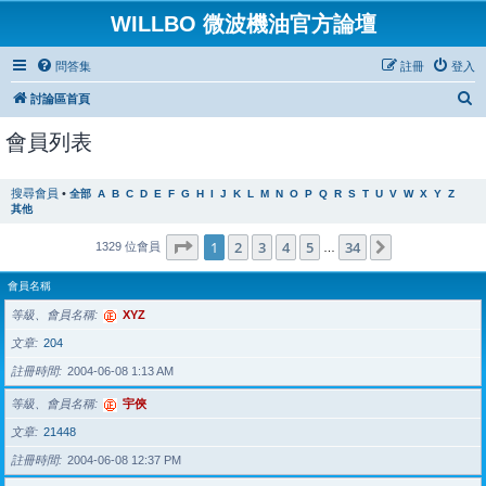
WILLBO 微波機油官方論壇
問答集
註冊
登入
搜
討論區首頁
尋
會員列表
搜尋會員
•
全部
A
B
C
D
E
F
G
H
I
J
K
L
M
N
O
P
Q
R
S
T
U
V
W
X
Y
Z
其他
第
1
頁 (共
34
頁)
1
2
3
4
5
34
下一頁
1329 位會員
…
會員名稱
等級、會員名稱
XYZ
文章
204
註冊時間
2004-06-08 1:13 AM
等級、會員名稱
宇俠
文章
21448
註冊時間
2004-06-08 12:37 PM