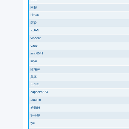
阿榕
himax
阿俊
KUAN
vincent
cage
jung6541
lupin
陰陽師
莫寧
ECKO
capoeira323
autumn
靖爺爺
獅子座
tyc