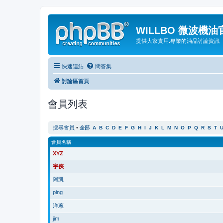
WILLBO 微波機
提供大家實用.專業的油品討論資訊
快速連結
問答集
討論區首頁
會員列表
搜尋會員
•
全部
A
B
C
D
E
F
G
H
I
J
K
L
M
N
O
P
Q
R
S
T
會員名稱
XYZ
宇俠
阿凱
ping
洋蔥
jim