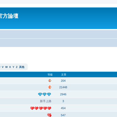
油官方論壇
U
V
W
X
Y
Z
其他
等級
文章
204
21448
2946
新手上路
3
454
547