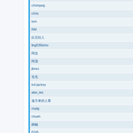
chrimpeg
chris
tom
RM
紅石狂人
ling535kimo
阿志
阿茂
jboss
毛毛
trd-jackey
alan_lee
遠方來的人客
nspig
chueh
錦融
EGB