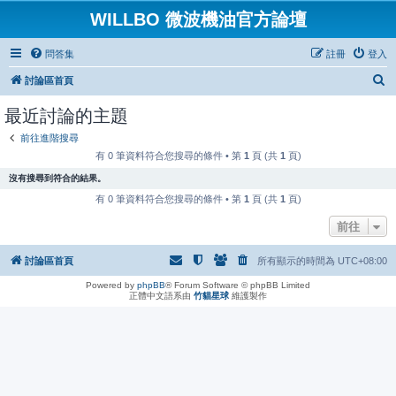
WILLBO 微波機油官方論壇
問答集
註冊
登入
搜
討論區首頁
尋
最近討論的主題
前往進階搜尋
有 0 筆資料符合您搜尋的條件 • 第
1
頁 (共
1
頁)
沒有搜尋到符合的結果。
有 0 筆資料符合您搜尋的條件 • 第
1
頁 (共
1
頁)
前往
討論區首頁
所有顯示的時間為
UTC+08:00
Powered by
phpBB
® Forum Software © phpBB Limited
正體中文語系由
竹貓星球
維護製作