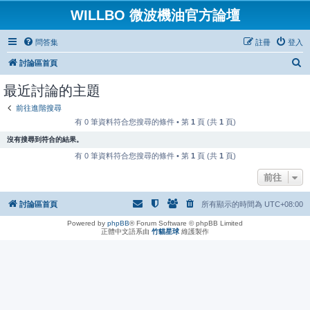
WILLBO 微波機油官方論壇
問答集
註冊
登入
搜
討論區首頁
尋
最近討論的主題
前往進階搜尋
有 0 筆資料符合您搜尋的條件 • 第
1
頁 (共
1
頁)
沒有搜尋到符合的結果。
有 0 筆資料符合您搜尋的條件 • 第
1
頁 (共
1
頁)
前往
討論區首頁
所有顯示的時間為
UTC+08:00
Powered by
phpBB
® Forum Software © phpBB Limited
正體中文語系由
竹貓星球
維護製作