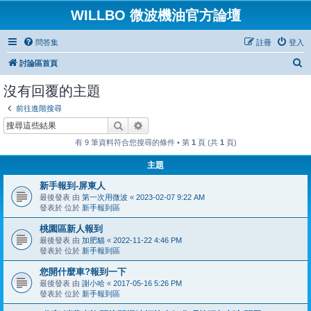
WILLBO 微波機油官方論壇
問答集
註冊
登入
搜
討論區首頁
尋
沒有回覆的主題
前往進階搜尋
搜尋
進階搜尋
有 9 筆資料符合您搜尋的條件 • 第
1
頁 (共
1
頁)
主題
新手報到-屏東人
最後發表 由
第一次用微波
«
2023-02-07 9:22 AM
發表於 位於
新手報到區
桃園區新人報到
最後發表 由
加肥貓
«
2022-11-22 4:46 PM
發表於 位於
新手報到區
您開什麼車?報到一下
最後發表 由
謝小哈
«
2017-05-16 5:26 PM
發表於 位於
新手報到區