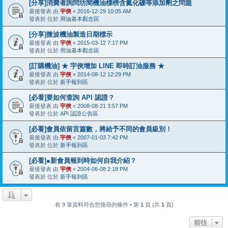
[分享]消費者詢問坊間機油標榜含氮化硼等添加劑之問題
最後發表 由
宇俠
«
2016-12-29 10:05 AM
發表於 位於
用油基本觀念區
[分享]微波機油製造日期標示
最後發表 由
宇俠
«
2015-03-12 7:17 PM
發表於 位於
用油基本觀念區
[訂購機油] ★ 宇俠增加 LINE 即時訂油服務 ★
最後發表 由
宇俠
«
2014-08-12 12:29 PM
發表於 位於
新手報到區
[必看]要如何查詢 API 認證？
最後發表 由
宇俠
«
2008-08-21 3:57 PM
發表於 位於
API 認證公告區
[必看]會員依留言篇數，將給予不同的會員級別！
最後發表 由
宇俠
«
2007-01-03 7:42 PM
發表於 位於
新手報到區
[必看]●新會員報到時如何自我介紹？
最後發表 由
宇俠
«
2004-06-08 2:18 PM
發表於 位於
新手報到區
有 9 筆資料符合您搜尋的條件 • 第
1
頁 (共
1
頁)
前往