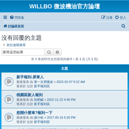
WILLBO 微波機油官方論壇
問答集
註冊
登入
搜
討論區首頁
尋
沒有回覆的主題
前往進階搜尋
搜尋
進階搜尋
有 9 筆資料符合您搜尋的條件 • 第
1
頁 (共
1
頁)
主題
新手報到-屏東人
最後發表 由
第一次用微波
«
2023-02-07 9:22 AM
發表於 位於
新手報到區
桃園區新人報到
最後發表 由
加肥貓
«
2022-11-22 4:46 PM
發表於 位於
新手報到區
您開什麼車?報到一下
最後發表 由
謝小哈
«
2017-05-16 5:26 PM
發表於 位於
新手報到區