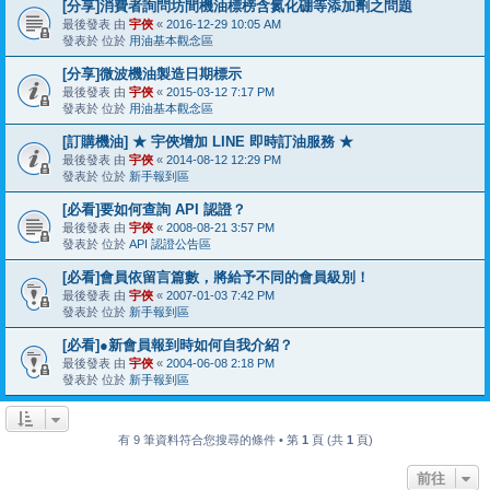
[分享]消費者詢問坊間機油標榜含氮化硼等添加劑之問題
最後發表 由
宇俠
«
2016-12-29 10:05 AM
發表於 位於
用油基本觀念區
[分享]微波機油製造日期標示
最後發表 由
宇俠
«
2015-03-12 7:17 PM
發表於 位於
用油基本觀念區
[訂購機油] ★ 宇俠增加 LINE 即時訂油服務 ★
最後發表 由
宇俠
«
2014-08-12 12:29 PM
發表於 位於
新手報到區
[必看]要如何查詢 API 認證？
最後發表 由
宇俠
«
2008-08-21 3:57 PM
發表於 位於
API 認證公告區
[必看]會員依留言篇數，將給予不同的會員級別！
最後發表 由
宇俠
«
2007-01-03 7:42 PM
發表於 位於
新手報到區
[必看]●新會員報到時如何自我介紹？
最後發表 由
宇俠
«
2004-06-08 2:18 PM
發表於 位於
新手報到區
有 9 筆資料符合您搜尋的條件 • 第
1
頁 (共
1
頁)
前往