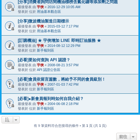
[分享]消費者詢問坊間機油標榜含氮化硼等添加劑之問題
最後發表 由
宇俠
«
2016-12-29 10:05 AM
發表於 位於
用油基本觀念區
[分享]微波機油製造日期標示
最後發表 由
宇俠
«
2015-03-12 7:17 PM
發表於 位於
用油基本觀念區
[訂購機油] ★ 宇俠增加 LINE 即時訂油服務 ★
最後發表 由
宇俠
«
2014-08-12 12:29 PM
發表於 位於
新手報到區
[必看]要如何查詢 API 認證？
最後發表 由
宇俠
«
2008-08-21 3:57 PM
發表於 位於
API 認證公告區
[必看]會員依留言篇數，將給予不同的會員級別！
最後發表 由
宇俠
«
2007-01-03 7:42 PM
發表於 位於
新手報到區
[必看]●新會員報到時如何自我介紹？
最後發表 由
宇俠
«
2004-06-08 2:18 PM
發表於 位於
新手報到區
有 9 筆資料符合您搜尋的條件 • 第
1
頁 (共
1
頁)
前往