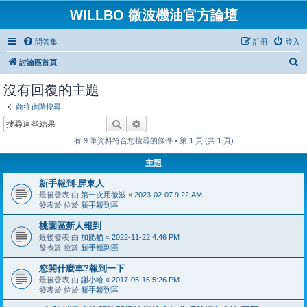
WILLBO 微波機油官方論壇
問答集
註冊
登入
搜
討論區首頁
尋
沒有回覆的主題
前往進階搜尋
搜尋
進階搜尋
有 9 筆資料符合您搜尋的條件 • 第
1
頁 (共
1
頁)
主題
新手報到-屏東人
最後發表 由
第一次用微波
«
2023-02-07 9:22 AM
發表於 位於
新手報到區
桃園區新人報到
最後發表 由
加肥貓
«
2022-11-22 4:46 PM
發表於 位於
新手報到區
您開什麼車?報到一下
最後發表 由
謝小哈
«
2017-05-16 5:26 PM
發表於 位於
新手報到區