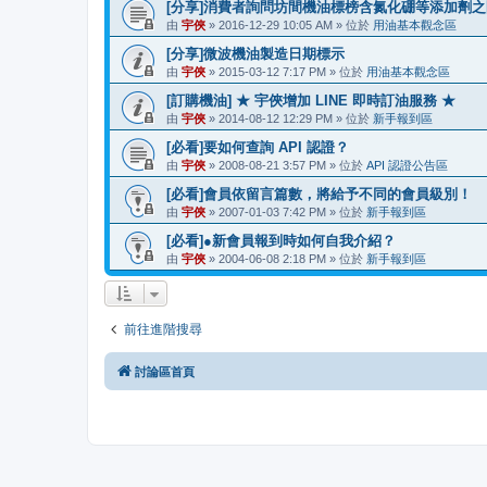
[分享]消費者詢問坊間機油標榜含氮化硼等添加劑
由
宇俠
» 2016-12-29 10:05 AM » 位於
用油基本觀念區
[分享]微波機油製造日期標示
由
宇俠
» 2015-03-12 7:17 PM » 位於
用油基本觀念區
[訂購機油] ★ 宇俠增加 LINE 即時訂油服務 ★
由
宇俠
» 2014-08-12 12:29 PM » 位於
新手報到區
[必看]要如何查詢 API 認證？
由
宇俠
» 2008-08-21 3:57 PM » 位於
API 認證公告區
[必看]會員依留言篇數，將給予不同的會員級別！
由
宇俠
» 2007-01-03 7:42 PM » 位於
新手報到區
[必看]●新會員報到時如何自我介紹？
由
宇俠
» 2004-06-08 2:18 PM » 位於
新手報到區
前往進階搜尋
討論區首頁