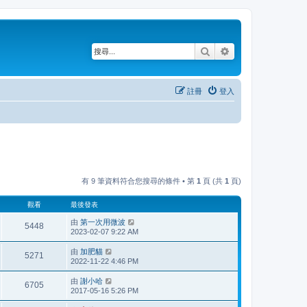
搜尋
進階搜尋
註冊
登入
有 9 筆資料符合您搜尋的條件 • 第
1
頁 (共
1
頁)
觀看
最後發表
由
第一次用微波
5448
2023-02-07 9:22 AM
由
加肥貓
5271
2022-11-22 4:46 PM
由
謝小哈
6705
2017-05-16 5:26 PM