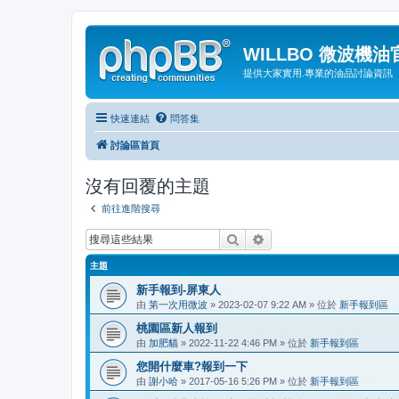
WILLBO 微波機
提供大家實用.專業的油品討論資訊
快速連結
問答集
討論區首頁
沒有回覆的主題
前往進階搜尋
搜尋
進階搜尋
主題
新手報到-屏東人
由
第一次用微波
» 2023-02-07 9:22 AM » 位於
新手報到區
桃園區新人報到
由
加肥貓
» 2022-11-22 4:46 PM » 位於
新手報到區
您開什麼車?報到一下
由
謝小哈
» 2017-05-16 5:26 PM » 位於
新手報到區