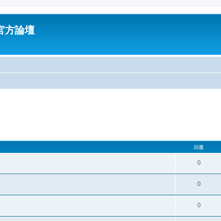
油官方論壇
回覆
0
0
0