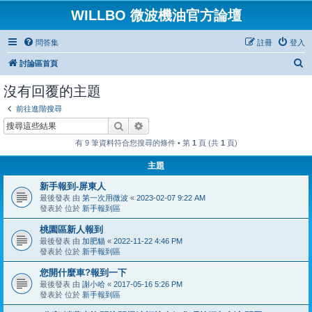
WILLBO 微波機油官方論壇
問答集
註冊
登入
搜
討論區首頁
尋
沒有回覆的主題
前往進階搜尋
搜尋
進階搜尋
有 9 筆資料符合您搜尋的條件 • 第
1
頁 (共
1
頁)
主題
新手報到-屏東人
最後發表 由
第一次用微波
«
2023-02-07 9:22 AM
發表於 位於
新手報到區
桃園區新人報到
最後發表 由
加肥貓
«
2022-11-22 4:46 PM
發表於 位於
新手報到區
您開什麼車?報到一下
最後發表 由
謝小哈
«
2017-05-16 5:26 PM
發表於 位於
新手報到區