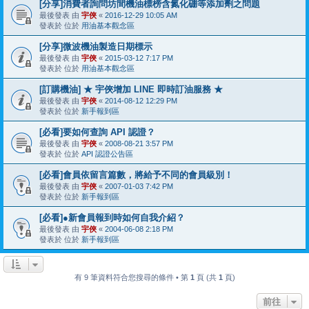
[分享]消費者詢問坊間機油標榜含氮化硼等添加劑之問題
最後發表 由
宇俠
«
2016-12-29 10:05 AM
發表於 位於
用油基本觀念區
[分享]微波機油製造日期標示
最後發表 由
宇俠
«
2015-03-12 7:17 PM
發表於 位於
用油基本觀念區
[訂購機油] ★ 宇俠增加 LINE 即時訂油服務 ★
最後發表 由
宇俠
«
2014-08-12 12:29 PM
發表於 位於
新手報到區
[必看]要如何查詢 API 認證？
最後發表 由
宇俠
«
2008-08-21 3:57 PM
發表於 位於
API 認證公告區
[必看]會員依留言篇數，將給予不同的會員級別！
最後發表 由
宇俠
«
2007-01-03 7:42 PM
發表於 位於
新手報到區
[必看]●新會員報到時如何自我介紹？
最後發表 由
宇俠
«
2004-06-08 2:18 PM
發表於 位於
新手報到區
有 9 筆資料符合您搜尋的條件 • 第
1
頁 (共
1
頁)
前往