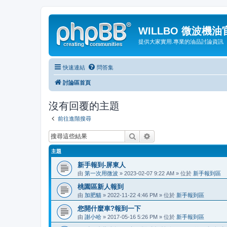
WILLBO 微波機
提供大家實用.專業的油品討論資訊
快速連結
問答集
討論區首頁
沒有回覆的主題
前往進階搜尋
搜尋
進階搜尋
主題
新手報到-屏東人
由
第一次用微波
» 2023-02-07 9:22 AM » 位於
新手報到區
桃園區新人報到
由
加肥貓
» 2022-11-22 4:46 PM » 位於
新手報到區
您開什麼車?報到一下
由
謝小哈
» 2017-05-16 5:26 PM » 位於
新手報到區