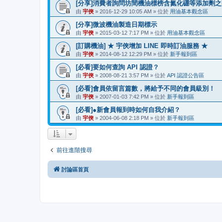
[分享]消費者詢問坊間機油標榜含氮化硼等添加劑
由
宇俠
» 2016-12-29 10:05 AM » 位於
用油基本觀念區
[分享]微波機油製造日期標示
由
宇俠
» 2015-03-12 7:17 PM » 位於
用油基本觀念區
[訂購機油] ★ 宇俠增加 LINE 即時訂油服務 ★
由
宇俠
» 2014-08-12 12:29 PM » 位於
新手報到區
[必看]要如何查詢 API 認證？
由
宇俠
» 2008-08-21 3:57 PM » 位於
API 認證公告區
[必看]會員依留言篇數，將給予不同的會員級別！
由
宇俠
» 2007-01-03 7:42 PM » 位於
新手報到區
[必看]●新會員報到時如何自我介紹？
由
宇俠
» 2004-06-08 2:18 PM » 位於
新手報到區
前往進階搜尋
討論區首頁