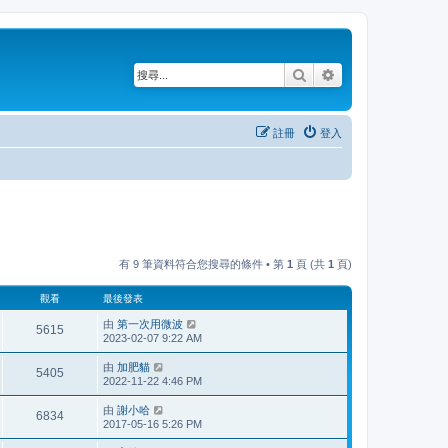
搜尋
進階搜尋
註冊
登入
有 9 筆資料符合您搜尋的條件 • 第
1
頁 (共
1
頁)
觀看
最後發表
由
第一次用微波
5615
2023-02-07 9:22 AM
由
加肥貓
5405
2022-11-22 4:46 PM
由
謝小哈
6834
2017-05-16 5:26 PM