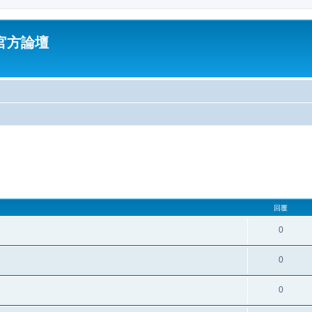
油官方論壇
回覆
0
0
0