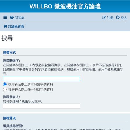
WILLBO 微波機油官方論壇
問答集
註冊
登入
討論區首頁
搜尋
搜尋方式
搜尋關鍵字:
在關鍵字前面加上
+
表示必須被搜尋到的。在關鍵字前面加上
-
表示不必被搜尋到的。
如果關鍵字中僅有部分的字詞必須被搜尋到，那麼使用
|
把它隔開。使用
*
做為萬用字
元。
搜尋符合以上所有關鍵字的資料
搜尋符合以上任一關鍵字的資料
搜尋發表人:
您可以使用 * 萬用字元搜尋。
搜尋選項
選擇搜尋版面: