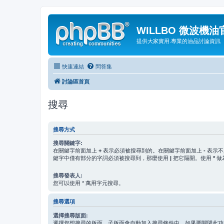
WILLBO 微波機
提供大家實用.專業的油品討論資訊
快速連結
問答集
討論區首頁
搜尋
搜尋方式
搜尋關鍵字:
在關鍵字前面加上
+
表示必須被搜尋到的。在關鍵字前面加上
-
表示不
鍵字中僅有部分的字詞必須被搜尋到，那麼使用
|
把它隔開。使用
*
做
搜尋發表人:
您可以使用 * 萬用字元搜尋。
搜尋選項
選擇搜尋版面:
選擇您想搜尋的版面。子版面會自動加入搜尋條件中，如果要關閉此功