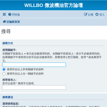
WILLBO 微波機油官方論壇
問答集
註冊
登入
討論區首頁
搜尋
搜尋方式
搜尋關鍵字:
在關鍵字前面加上
+
表示必須被搜尋到的。在關鍵字前面加上
-
表示不必被搜尋到的。
如果關鍵字中僅有部分的字詞必須被搜尋到，那麼使用
|
把它隔開。使用
*
做為萬用字
元。
搜尋符合以上所有關鍵字的資料
搜尋符合以上任一關鍵字的資料
搜尋發表人:
您可以使用 * 萬用字元搜尋。
搜尋選項
選擇搜尋版面: